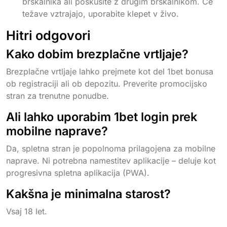
brskalnika ali poskusite z drugim brskalnikom. Če
težave vztrajajo, uporabite klepet v živo.
Hitri odgovori
Kako dobim brezplačne vrtljaje?
Brezplačne vrtljaje lahko prejmete kot del 1bet bonusa
ob registraciji ali ob depozitu. Preverite promocijsko
stran za trenutne ponudbe.
Ali lahko uporabim 1bet login prek
mobilne naprave?
Da, spletna stran je popolnoma prilagojena za mobilne
naprave. Ni potrebna namestitev aplikacije – deluje kot
progresivna spletna aplikacija (PWA).
Kakšna je minimalna starost?
Vsaj 18 let.