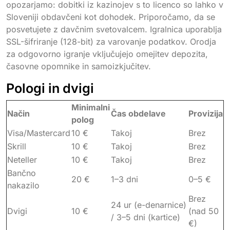
opozarjamo: dobitki iz kazinojev s to licenco so lahko v
Sloveniji obdavčeni kot dohodek. Priporočamo, da se
posvetujete z davčnim svetovalcem. Igralnica uporablja
SSL-šifriranje (128-bit) za varovanje podatkov. Orodja
za odgovorno igranje vključujejo omejitev depozita,
časovne opomnike in samoizkjučitev.
Pologi in dvigi
Minimalni
Način
Čas obdelave
Provizija
polog
Visa/Mastercard
10 €
Takoj
Brez
Skrill
10 €
Takoj
Brez
Neteller
10 €
Takoj
Brez
Bančno
20 €
1–3 dni
0–5 €
nakazilo
Brez
24 ur (e-denarnice)
Dvigi
10 €
(nad 50
/ 3–5 dni (kartice)
€)