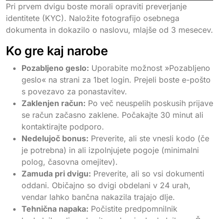
Pri prvem dvigu boste morali opraviti preverjanje
identitete (KYC). Naložite fotografijo osebnega
dokumenta in dokazilo o naslovu, mlajše od 3 mesecev.
Ko gre kaj narobe
Pozabljeno geslo:
Uporabite možnost »Pozabljeno
geslo« na strani za 1bet login. Prejeli boste e-pošto
s povezavo za ponastavitev.
Zaklenjen račun:
Po več neuspelih poskusih prijave
se račun začasno zaklene. Počakajte 30 minut ali
kontaktirajte podporo.
Nedelujoč bonus:
Preverite, ali ste vnesli kodo (če
je potrebna) in ali izpolnjujete pogoje (minimalni
polog, časovna omejitev).
Zamuda pri dvigu:
Preverite, ali so vsi dokumenti
oddani. Običajno so dvigi obdelani v 24 urah,
vendar lahko bančna nakazila trajajo dlje.
Tehnična napaka:
Počistite predpomnilnik