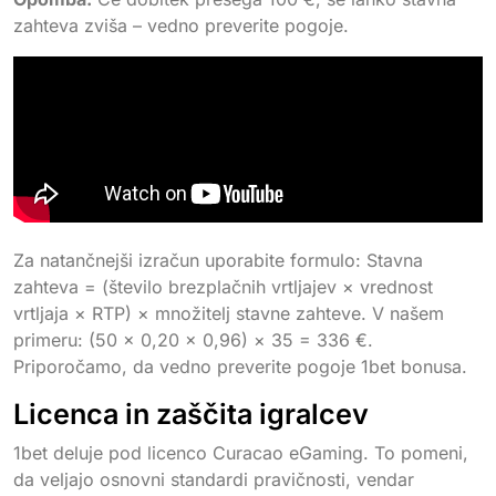
zahteva zviša – vedno preverite pogoje.
Za natančnejši izračun uporabite formulo:
Stavna
zahteva = (število brezplačnih vrtljajev × vrednost
vrtljaja × RTP) × množitelj stavne zahteve
. V našem
primeru: (50 × 0,20 × 0,96) × 35 = 336 €.
Priporočamo, da vedno preverite pogoje 1bet bonusa.
Licenca in zaščita igralcev
1bet deluje pod licenco Curacao eGaming. To pomeni,
da veljajo osnovni standardi pravičnosti, vendar