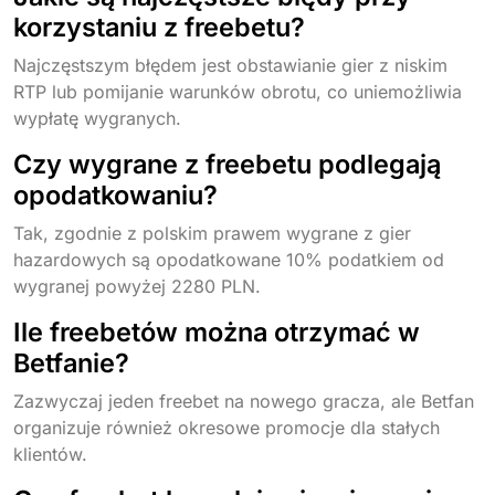
korzystaniu z freebetu?
Najczęstszym błędem jest obstawianie gier z niskim
RTP lub pomijanie warunków obrotu, co uniemożliwia
wypłatę wygranych.
Czy wygrane z freebetu podlegają
opodatkowaniu?
Tak, zgodnie z polskim prawem wygrane z gier
hazardowych są opodatkowane 10% podatkiem od
wygranej powyżej 2280 PLN.
Ile freebetów można otrzymać w
Betfanie?
Zazwyczaj jeden freebet na nowego gracza, ale Betfan
organizuje również okresowe promocje dla stałych
klientów.