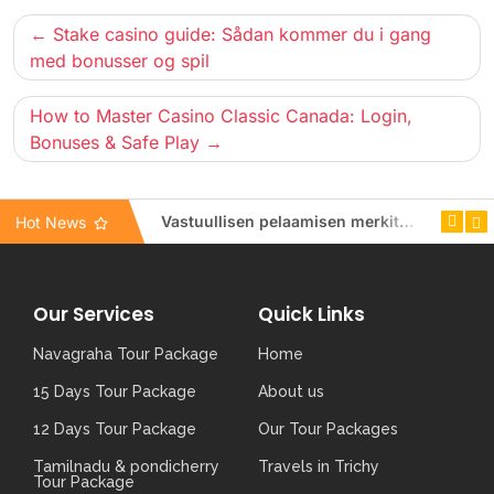
Stake casino guide: Sådan kommer du i gang
med bonusser og spil
How to Master Casino Classic Canada: Login,
Bonuses & Safe Play
Kako Tikitaka Casino Hrvatska osigurava brzu podršku uživo za sve igrače
Vastuullisen pelaamisen merkitys kasinolla
Hot News
Our Services
Quick Links
Navagraha Tour Package
Home
15 Days Tour Package
About us
12 Days Tour Package
Our Tour Packages
Tamilnadu & pondicherry
Travels in Trichy
Tour Package