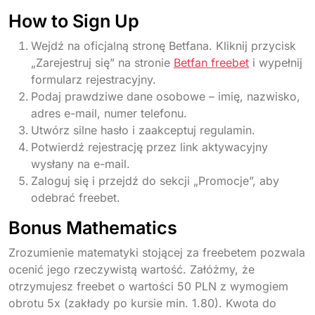
How to Sign Up
Wejdź na oficjalną stronę Betfana. Kliknij przycisk
„Zarejestruj się” na stronie
Betfan freebet
i wypełnij
formularz rejestracyjny.
Podaj prawdziwe dane osobowe – imię, nazwisko,
adres e-mail, numer telefonu.
Utwórz silne hasło i zaakceptuj regulamin.
Potwierdź rejestrację przez link aktywacyjny
wysłany na e-mail.
Zaloguj się i przejdź do sekcji „Promocje”, aby
odebrać freebet.
Bonus Mathematics
Zrozumienie matematyki stojącej za freebetem pozwala
ocenić jego rzeczywistą wartość. Załóżmy, że
otrzymujesz freebet o wartości 50 PLN z wymogiem
obrotu 5x (zakłady po kursie min. 1.80). Kwota do