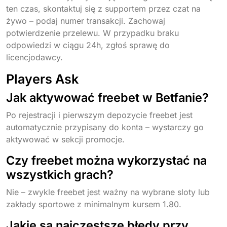
ten czas, skontaktuj się z supportem przez czat na
żywo – podaj numer transakcji. Zachowaj
potwierdzenie przelewu. W przypadku braku
odpowiedzi w ciągu 24h, zgłoś sprawę do
licencjodawcy.
Players Ask
Jak aktywować freebet w Betfanie?
Po rejestracji i pierwszym depozycie freebet jest
automatycznie przypisany do konta – wystarczy go
aktywować w sekcji promocje.
Czy freebet można wykorzystać na
wszystkich grach?
Nie – zwykle freebet jest ważny na wybrane sloty lub
zakłady sportowe z minimalnym kursem 1.80.
Jakie są najczęstsze błędy przy