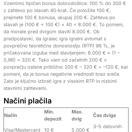
Vzemimo tipičen bonus dobrodošlice: 100 % do 300 €
z zahtevo po stavah 40-krat. Če položite 100 €,
prejmete 100 € bonusa, skupaj 200 €. Zahteva po
stavah je (100 € + 100 €) × 40 = 8.000 €. To pomeni,
da morate pred dvigom staviti 8.000 €. Ob
predpostavki, da igralec igra igralni avtomat s
povprečno teoretično donosnostjo (RTP) 96 %, je
pričakovana izguba med stavljenjem: 8.000 € × (1 –
0,96) = 320 €. Tako vam od začetnih 200 € v
povprečju ostane približno 200 € – 320 € = –120 €, kar
pomeni, da je bonus negativne vrednosti brez sreče.
Zato je ključno izbrati igre z visokim RTP in nizkimi
stavnimi zahtevami.
Načini plačila
Min.
Max.
Način
Čas dviga
depozit
dvig
3–5 delovnih
Visa/Mastercard
10 €
5.000 €