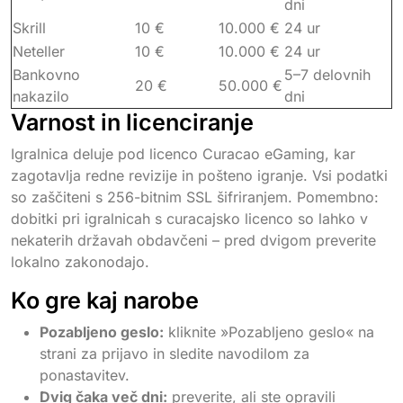
dni
Skrill
10 €
10.000 €
24 ur
Neteller
10 €
10.000 €
24 ur
Bankovno
5–7 delovnih
20 €
50.000 €
nakazilo
dni
Varnost in licenciranje
Igralnica deluje pod licenco Curacao eGaming, kar
zagotavlja redne revizije in pošteno igranje. Vsi podatki
so zaščiteni s 256-bitnim SSL šifriranjem. Pomembno:
dobitki pri igralnicah s curacajsko licenco so lahko v
nekaterih državah obdavčeni – pred dvigom preverite
lokalno zakonodajo.
Ko gre kaj narobe
Pozabljeno geslo:
kliknite »Pozabljeno geslo« na
strani za prijavo in sledite navodilom za
ponastavitev.
Dvig čaka več dni:
preverite, ali ste opravili