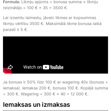
Formula:
Likmju apjoms = bonusa summa × likmju
reizinātājs = 100 € × 35 = 3500 €.
Lai izņemtu laimestu, jāveic likmes ar kopsummas
likmju vērtību 3500 €. Maksimālā likme bonusa laikā
parasti ir 5 €.
Ja bonuss ir 50% līdz 100 € ar wagering 40x (bonuss +
iemaksa). Iemaksa 200 €, bonuss 100 €. Kopējā summa
= 300 €. Wagering = 300 € × 40 = 12 000 €.
Iemaksas un izmaksas