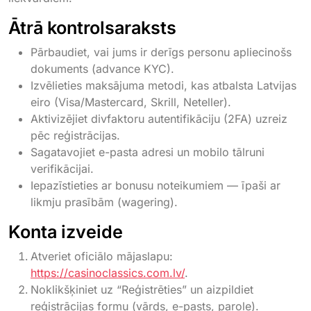
Ātrā kontrolsaraksts
Pārbaudiet, vai jums ir derīgs personu apliecinošs
dokuments (advance KYC).
Izvēlieties maksājuma metodi, kas atbalsta Latvijas
eiro (Visa/Mastercard, Skrill, Neteller).
Aktivizējiet divfaktoru autentifikāciju (2FA) uzreiz
pēc reģistrācijas.
Sagatavojiet e-pasta adresi un mobilo tālruni
verifikācijai.
Iepazīstieties ar bonusu noteikumiem — īpaši ar
likmju prasībām (wagering).
Konta izveide
Atveriet oficiālo mājaslapu:
https://casinoclassics.com.lv/
.
Noklikšķiniet uz “Reģistrēties” un aizpildiet
reģistrācijas formu (vārds, e-pasts, parole).