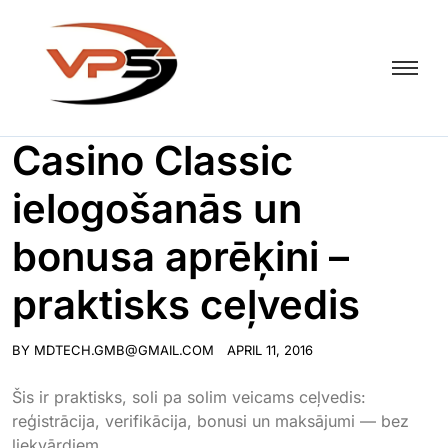
Casino Classic
ielogošanās un
bonusa aprēķini –
praktisks ceļvedis
BY
MDTECH.GMB@GMAIL.COM
APRIL 11, 2016
Šis ir praktisks, soli pa solim veicams ceļvedis:
reģistrācija, verifikācija, bonusi un maksājumi — bez
liekvārdiem.