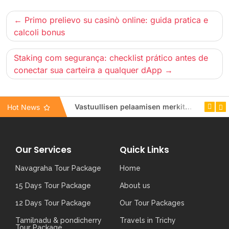
Primo prelievo su casinò online: guida pratica e
calcoli bonus
Staking com segurança: checklist prático antes de
conectar sua carteira a qualquer dApp
Kako Tikitaka Casino Hrvatska osigurava brzu podršku uživo za sve igrače
Vastuullisen pelaamisen merkitys kasinolla
Hot News
Our Services
Quick Links
Navagraha Tour Package
Home
15 Days Tour Package
About us
12 Days Tour Package
Our Tour Packages
Tamilnadu & pondicherry
Travels in Trichy
Tour Package