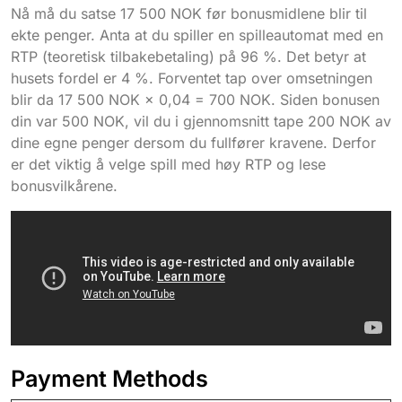
Nå må du satse 17 500 NOK før bonusmidlene blir til
ekte penger. Anta at du spiller en spilleautomat med en
RTP (teoretisk tilbakebetaling) på 96 %. Det betyr at
husets fordel er 4 %. Forventet tap over omsetningen
blir da 17 500 NOK × 0,04 = 700 NOK. Siden bonusen
din var 500 NOK, vil du i gjennomsnitt tape 200 NOK av
dine egne penger dersom du fullfører kravene. Derfor
er det viktig å velge spill med høy RTP og lese
bonusvilkårene.
Payment Methods