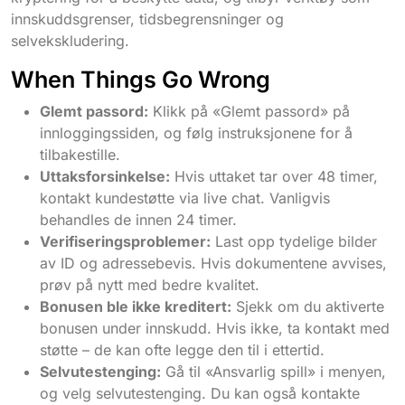
innskuddsgrenser, tidsbegrensninger og
selvekskludering.
When Things Go Wrong
Glemt passord:
Klikk på «Glemt passord» på
innloggingssiden, og følg instruksjonene for å
tilbakestille.
Uttaksforsinkelse:
Hvis uttaket tar over 48 timer,
kontakt kundestøtte via live chat. Vanligvis
behandles de innen 24 timer.
Verifiseringsproblemer:
Last opp tydelige bilder
av ID og adressebevis. Hvis dokumentene avvises,
prøv på nytt med bedre kvalitet.
Bonusen ble ikke kreditert:
Sjekk om du aktiverte
bonusen under innskudd. Hvis ikke, ta kontakt med
støtte – de kan ofte legge den til i ettertid.
Selvutestenging:
Gå til «Ansvarlig spill» i menyen,
og velg selvutestenging. Du kan også kontakte