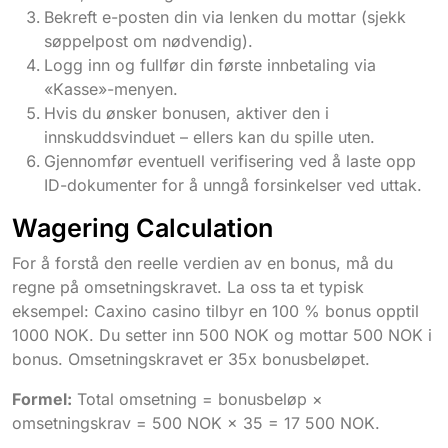
Bekreft e-posten din via lenken du mottar (sjekk
søppelpost om nødvendig).
Logg inn og fullfør din første innbetaling via
«Kasse»-menyen.
Hvis du ønsker bonusen, aktiver den i
innskuddsvinduet – ellers kan du spille uten.
Gjennomfør eventuell verifisering ved å laste opp
ID-dokumenter for å unngå forsinkelser ved uttak.
Wagering Calculation
For å forstå den reelle verdien av en bonus, må du
regne på omsetningskravet. La oss ta et typisk
eksempel: Caxino casino tilbyr en 100 % bonus opptil
1000 NOK. Du setter inn 500 NOK og mottar 500 NOK i
bonus. Omsetningskravet er 35x bonusbeløpet.
Formel:
Total omsetning = bonusbeløp ×
omsetningskrav = 500 NOK × 35 = 17 500 NOK.