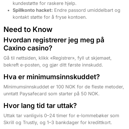
kundestøtte for raskere hjelp.
Spillkonto hacket:
Endre passord umiddelbart og
kontakt støtte for å fryse kontoen.
Need to Know
Hvordan registrerer jeg meg på
Caxino casino?
Gå til nettsiden, klikk «Registrer», fyll ut skjemaet,
bekreft e-posten, og gjør ditt første innskudd.
Hva er minimumsinnskuddet?
Minimumsinnskuddet er 100 NOK for de fleste metoder,
unntatt Paysafecard som starter på 50 NOK.
Hvor lang tid tar uttak?
Uttak tar vanligvis 0–24 timer for e-lommebøker som
Skrill og Trustly, og 1–3 bankdager for kredittkort.