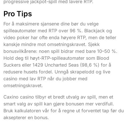
progressive jackpot-spill med lavere RTP.
Pro Tips
For å maksimere sjansene dine bør du velge
spilleautomater med RTP over 96 %. Blackjack og
video poker har ofte enda høyere RTP, men de teller
kanskje mindre mot omsetningskravet. Sjekk
bonusvilkårene: noen spill bidrar med bare 10–50 %.
Hold deg til høyt-RTP-spilleautomater som Blood
Suckers eller 1429 Uncharted Seas (98,6 %) for å
redusere husets fordel. Unngå skrapelodd og live
casino med lav RTP når du jobber med
omsetningskravet.
Caxino casino tilbyr et bredt utvalg av spill, men et
smart valg av spill kan gjøre bonusen mer verdifull.
Bruk kalkulatoren vår for å regne ut forventet tap før du
aksepterer en bonus.