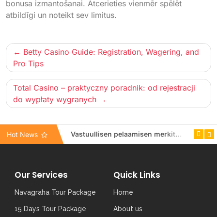
bonusa izmantošanai. Atcerieties vienmēr spēlēt
atbildīgi un noteikt sev limitus.
Betty Casino Guide: Registration, Wagering, and
Pro Tips
Total Casino – praktyczny poradnik: od rejestracji
do wypłaty wygranych
Kako Tikitaka Casino Hrvatska osigurava brzu podršku uživo za sve igrače
Vastuullisen pelaamisen merkitys kasinolla
Hot News
Our Services
Quick Links
Navagraha Tour Package
Home
15 Days Tour Package
About us