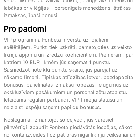
veicot likmes. Jo vairāk punktu, jo augstāks līmenis un
labākas privilēģijas – personīgais menedžeris, ātrākas
izmaksas, īpaši bonusi.
Pro padomi
VIP programma Fonbetā ir vērsta uz lojāliem
spēlētājiem. Punkti tiek uzkrāti, pamatojoties uz veikto
likmju apjomu un izredžu koeficientiem. Piemēram, par
katriem 10 EUR likmēm jūs saņemat 1 punktu.
Sasniedzot noteiktu punktu skaitu, jūs pārejat uz
nākamo līmeni. Tipiskas atlīdzības ietver: bezdepozīta
bonusus, palielinātas izmaksu robežas, ielūgumus uz
ekskluzīviem pasākumiem un personalizētu atbalstu.
Ieteicams regulāri pārbaudīt VIP līmeņa statusu un
neizlaist iespēju saņemt papildu bonusus.
Noslēgumā, izmantojot šo ceļvedi, jūs varēsiet
pilnvērtīgi izbaudīt Fonbeta piedāvātās iespējas, sākot
no konta izveides līdz pat prasmīgai likmju veikšanai un