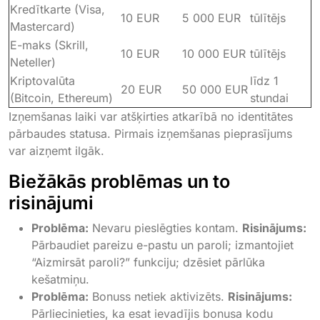
Kredītkarte (Visa,
10 EUR
5 000 EUR
tūlītējs
Mastercard)
E-maks (Skrill,
10 EUR
10 000 EUR
tūlītējs
Neteller)
Kriptovalūta
līdz 1
20 EUR
50 000 EUR
(Bitcoin, Ethereum)
stundai
Izņemšanas laiki var atšķirties atkarībā no identitātes
pārbaudes statusa. Pirmais izņemšanas pieprasījums
var aizņemt ilgāk.
Biežākās problēmas un to
risinājumi
Problēma:
Nevaru pieslēgties kontam.
Risinājums:
Pārbaudiet pareizu e-pastu un paroli; izmantojiet
“Aizmirsāt paroli?” funkciju; dzēsiet pārlūka
kešatmiņu.
Problēma:
Bonuss netiek aktivizēts.
Risinājums:
Pārliecinieties, ka esat ievadījis bonusa kodu