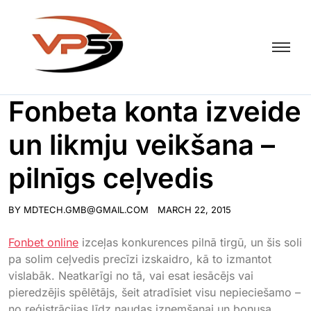
Fonbeta konta izveide
un likmju veikšana –
pilnīgs ceļvedis
BY
MDTECH.GMB@GMAIL.COM
MARCH 22, 2015
Fonbet online
izceļas konkurences pilnā tirgū, un šis soli
pa solim ceļvedis precīzi izskaidro, kā to izmantot
vislabāk. Neatkarīgi no tā, vai esat iesācējs vai
pieredzējis spēlētājs, šeit atradīsiet visu nepieciešamo –
no reģistrācijas līdz naudas izņemšanai un bonusa