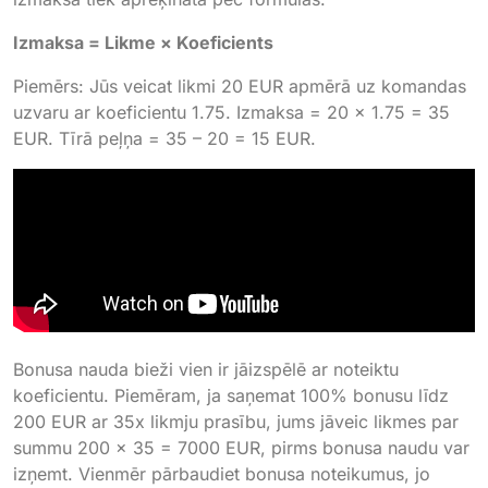
Izmaksa = Likme × Koeficients
Piemērs: Jūs veicat likmi 20 EUR apmērā uz komandas
uzvaru ar koeficientu 1.75. Izmaksa = 20 × 1.75 = 35
EUR. Tīrā peļņa = 35 – 20 = 15 EUR.
Bonusa nauda bieži vien ir jāizspēlē ar noteiktu
koeficientu. Piemēram, ja saņemat 100% bonusu līdz
200 EUR ar 35x likmju prasību, jums jāveic likmes par
summu 200 × 35 = 7000 EUR, pirms bonusa naudu var
izņemt. Vienmēr pārbaudiet bonusa noteikumus, jo