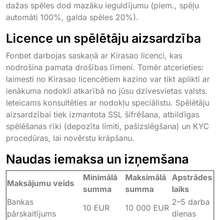
dažas spēles dod mazāku ieguldījumu (piem., spēļu
automāti 100%, galda spēles 20%).
Licence un spēlētāju aizsardzība
Fonbet darbojas saskaņā ar Kirasao licenci, kas
nodrošina pamata drošības līmeni. Tomēr atcerieties:
laimesti no Kirasao licencētiem kazino var tikt aplikti ar
ienākuma nodokli atkarībā no jūsu dzīvesvietas valsts.
Ieteicams konsultēties ar nodokļu speciālistu. Spēlētāju
aizsardzībai tiek izmantota SSL šifrēšana, atbildīgas
spēlēšanas rīki (depozīta limiti, pašizslēgšana) un KYC
procedūras, lai novērstu krāpšanu.
Naudas iemaksa un izņemšana
Minimālā
Maksimālā
Apstrādes
Maksājumu veids
summa
summa
laiks
Bankas
2–5 darba
10 EUR
10 000 EUR
pārskaitījums
dienas