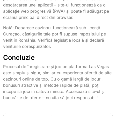
descărcarea unei aplicații – site-ul funcționează ca o
aplicație web progresivă (PWA) și poate fi adăugat pe
ecranul principal direct din browser.
Notă: Deoarece cazinoul funcționează sub licență
Curaçao, câștigurile tale pot fi supuse impozitului pe
venit în România. Verifică legislația locală și declară
veniturile corespunzător.
Concluzie
Procesul de înregistrare și joc pe platforma Las Vegas
este simplu și sigur, similar cu experiența oferită de alte
cazinouri online de top. Cu o gamă largă de jocuri,
bonusuri atractive și metode rapide de plată, poți
începe să joci în câteva minute. Accesează site-ul și
bucură-te de oferte – nu uita să joci responsabil!