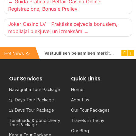
Guida Pratica al Betfair Casino Online:
Registrazione, Bonus e Prelievi
Joker Casino LV – Praktisks ceļvedis bonusiem,
mobilajai piekļuvei un izmaksām
Kako Tikitaka Casino Hrvatska osigurava brzu podršku uživo za sve igrače
Vastuullisen pelaamisen merkitys kasinolla
Hot News
Our Services
Quick Links
Navagraha Tour Package
Home
15 Days Tour Package
About us
12 Days Tour Package
Our Tour Packages
Tamilnadu & pondicherry
Travels in Trichy
Tour Package
Our Blog
Kerala Tour Package