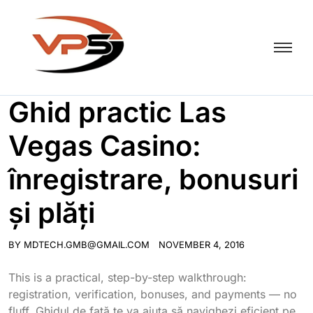
Ghid practic Las
Vegas Casino:
înregistrare, bonusuri
și plăți
BY
MDTECH.GMB@GMAIL.COM
NOVEMBER 4, 2016
This is a practical, step-by-step walkthrough:
registration, verification, bonuses, and payments — no
fluff. Ghidul de față te va ajuta să navighezi eficient pe