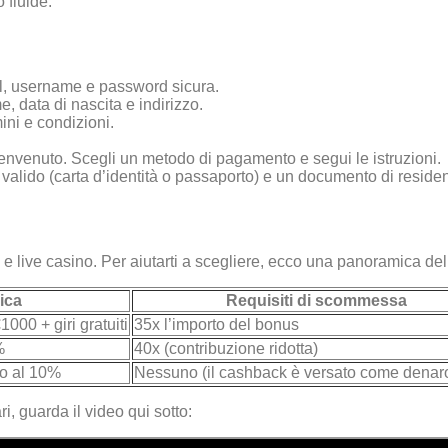
 fluide.
email, username e password sicura.
, data di nascita e indirizzo.
ini e condizioni.
 benvenuto. Scegli un metodo di pagamento e segui le istruzioni.
alido (carta d’identità o passaporto) e un documento di residenz
o e live casino. Per aiutarti a scegliere, ecco una panoramica del
pica
Requisiti di scommessa
000 + giri gratuiti
35x l’importo del bonus
%
40x (contribuzione ridotta)
no al 10%
Nessuno (il cashback è versato come denaro
, guarda il video qui sotto: