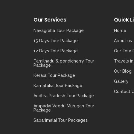
Aloittelijan oppaan pelaami
PinUp casino: como garantir
Our Services
Quick L
Pinco колдонмо: ыңгайлуу
Navagraha Tour Package
Home
Игровые возможности в Pi
15 Days Tour Package
About us
Начни играть в Pinco casi
12 Days Tour Package
Our Tour
Monro Casino Spiele überras
Tamilnadu & pondicherry Tour
Travels in
Test Post Created
Package
Navigating 4rabet’s Interfa
Our Blog
Kerala Tour Package
Gallery
Karnataka Tour Package
Contact 
Andhra Pradesh Tour Package
Arupadai Veedu Murugan Tour
Package
Sabarimalai Tour Packages