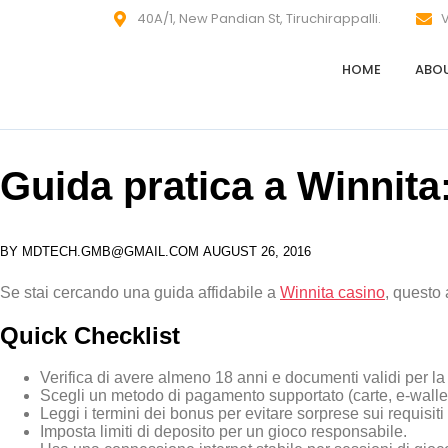
40A/1, New Pandian St, Tiruchirappalli.
HOME
ABO
Guida pratica a Winnita:
BY
MDTECH.GMB@GMAIL.COM
AUGUST 26, 2016
Se stai cercando una guida affidabile a
Winnita casino
, questo 
Quick Checklist
Verifica di avere almeno 18 anni e documenti validi per la
Scegli un metodo di pagamento supportato (carte, e-wallet,
Leggi i termini dei bonus per evitare sorprese sui requisi
Imposta limiti di deposito per un gioco responsabile.