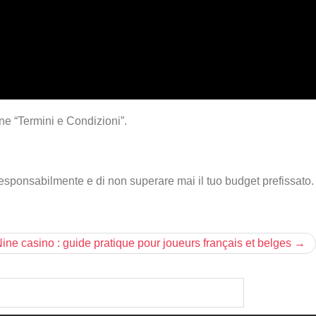
one “Termini e Condizioni”.
esponsabilmente e di non superare mai il tuo budget prefissato.
ne casino : guide pratique pour joueurs français et belges