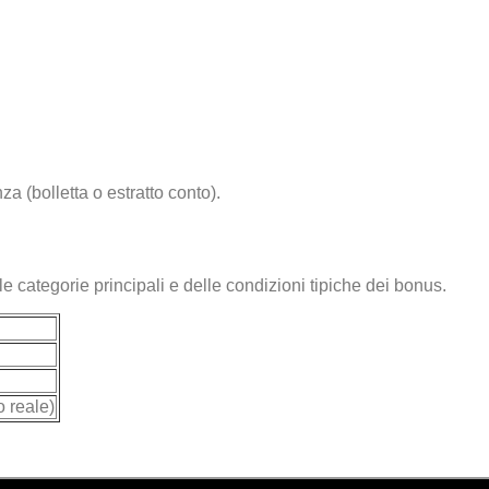
a (bolletta o estratto conto).
le categorie principali e delle condizioni tipiche dei bonus.
 reale)