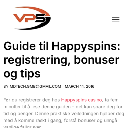
Guide til Happyspins:
registrering, bonuser
og tips
BY
MDTECH.GMB@GMAIL.COM
MARCH 14, 2016
Før du registrerer deg hos
Happyspins casino
, ta fem
minutter til å lese denne guiden – det kan spare deg for
tid og penger. Denne praktiske veiledningen hjelper deg
med å komme raskt i gang, forstå bonuser og unngå
vanlige fallgruver.