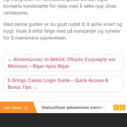
kontakte kundestøtte for hjelp med å sette opp disse
verktøyene.
Med denne guiden er du godt rustet til å spille smart og
trygt. Husk å alltid følge med på kampanjer og nyheter
for å maksimere opplevelsen.
Κατακτώντας το Betriot: Οδηγός Εγγραφής και
Μπόνους – Βήμα προς Βήμα
5 Gringo Casino Login Guide – Quick Access &
Bonus Tips
Kako Tikitaka Casino Hrvatska osigurava brzu podršku uživo za sve igrače
Vastuullisen pelaamisen merkitys kasinolla
Hot News