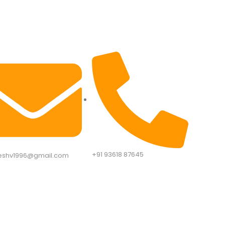
+91 93618 87645​
eshv1996@gmail.com​