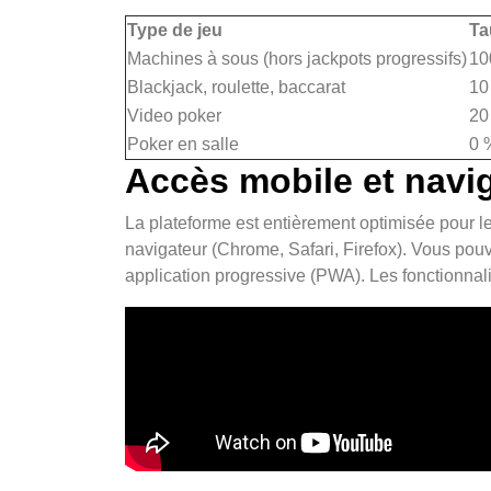
Type de jeu
Ta
Machines à sous (hors jackpots progressifs)
10
Blackjack, roulette, baccarat
10
Video poker
20
Poker en salle
0 
Accès mobile et navi
La plateforme est entièrement optimisée pour les 
navigateur (Chrome, Safari, Firefox). Vous pou
application progressive (PWA). Les fonctionnalit