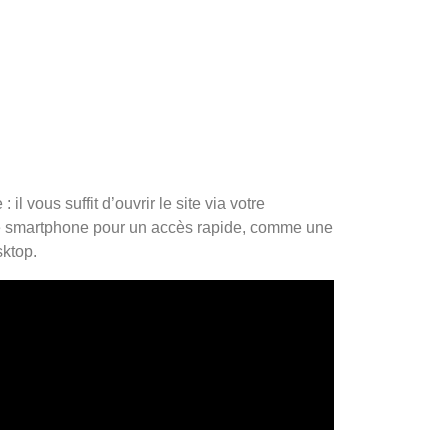
 vous suffit d’ouvrir le site via votre
tre smartphone pour un accès rapide, comme une
sktop.