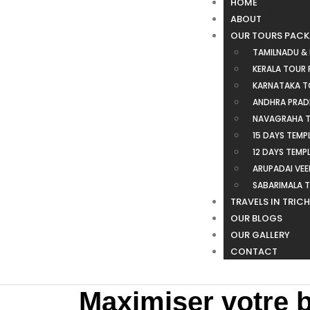
HOME
ABOUT
OUR TOURS PAC
TAMILNADU &
KERALA TOUR
KARNATAKA T
ANDHRA PRAD
NAVAGRAHA T
15 DAYS TEMP
12 DAYS TEMP
ARUPADAI VE
SABARIMALA 
TRAVELS IN TRIC
OUR BLOGS
OUR GALLERY
CONTACT
Maximiser votre b