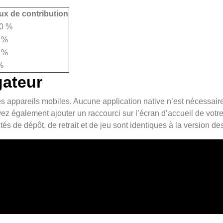
ux de contribution
0 %
 %
 %
%
gateur
appareils mobiles. Aucune application native n’est nécessaire : il
vez également ajouter un raccourci sur l’écran d’accueil de vo
és de dépôt, de retrait et de jeu sont identiques à la version de