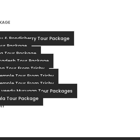
KAGE
u & Pondicherry Tour Package
our Package
a Tour Package
radesh Tour Package
a Tour From Trichy
Temple Tour From Trichy
Temple Tour From Trichy
 veedu Murugan Tour Packages
la Tour Package
CHY