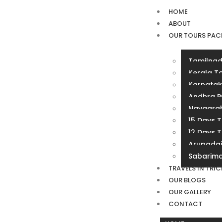
HOME
ABOUT
OUR TOURS PAC
Tamilnad
Kerala T
Karnatak
Andhra P
Navagrah
15 Days 
12 Days 
Arupadai
Sabarima
TRAVELS IN TRI
OUR BLOGS
OUR GALLERY
CONTACT