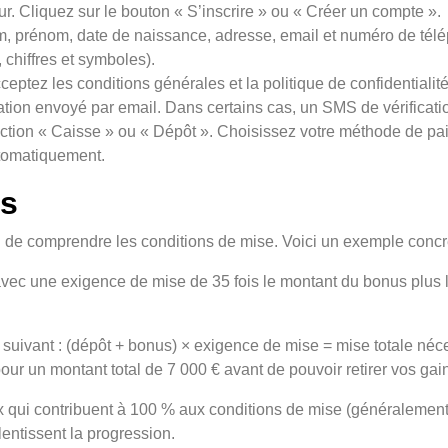
r. Cliquez sur le bouton « S’inscrire » ou « Créer un compte ».
nom, prénom, date de naissance, adresse, email et numéro de té
 chiffres et symboles).
eptez les conditions générales et la politique de confidentialité
ation envoyé par email. Dans certains cas, un SMS de vérificatio
tion « Caisse » ou « Dépôt ». Choisissez votre méthode de pai
tomatiquement.
us
rucial de comprendre les conditions de mise. Voici un exemple concre
ec une exigence de mise de 35 fois le montant du bonus plus 
 suivant : (dépôt + bonus) × exigence de mise = mise totale néce
our un montant total de 7 000 € avant de pouvoir retirer vos gai
ux qui contribuent à 100 % aux conditions de mise (généralement 
lentissent la progression.