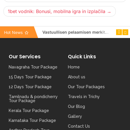
1bet vodnik: Bonusi, mobilna igra in izplačila
Kako Tikitaka Casino Hrvatska osigurava brzu podršku uživo za sve igrače
Vastuullisen pelaamisen merkitys kasinolla
Hot News
Our Services
Quick Links
Navagraha Tour Package
Home
15 Days Tour Package
About us
12 Days Tour Package
Our Tour Packages
Tamilnadu & pondicherry
Travels in Trichy
Tour Package
Our Blog
Kerala Tour Package
Gallery
Karnataka Tour Package
Contact Us