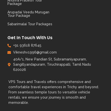
Andhra Pradesh Tour
Package
Arupadai Veedu Murugan
Tour Package
Sabarimalai Tour Packages
Get In Touch With Us
+91 93618 87645​
Vikneshv1996@gmail.com
40A/1, New Pandian St, Subramaniyapuram,
Sangillyandapuram, Tiruchirappalli, Tamil Nadu
620026
VPS Tours and Travels offers comprehensive and
comfortable travel experiences in Trichy and beyond.
From seamless temple tours to versatile vehicle
rentals, we ensure your journey is smooth and
memorable.