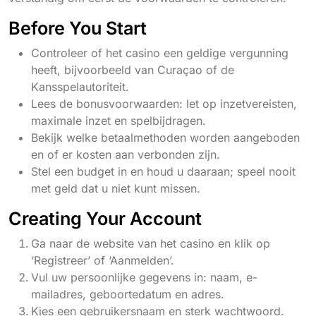
Before You Start
Controleer of het casino een geldige vergunning
heeft, bijvoorbeeld van Curaçao of de
Kansspelautoriteit.
Lees de bonusvoorwaarden: let op inzetvereisten,
maximale inzet en spelbijdragen.
Bekijk welke betaalmethoden worden aangeboden
en of er kosten aan verbonden zijn.
Stel een budget in en houd u daaraan; speel nooit
met geld dat u niet kunt missen.
Creating Your Account
Ga naar de website van het casino en klik op
‘Registreer’ of ‘Aanmelden’.
Vul uw persoonlijke gegevens in: naam, e-
mailadres, geboortedatum en adres.
Kies een gebruikersnaam en sterk wachtwoord.