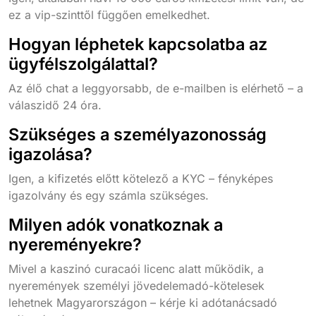
ez a vip-szinttől függően emelkedhet.
Hogyan léphetek kapcsolatba az
ügyfélszolgálattal?
Az élő chat a leggyorsabb, de e-mailben is elérhető – a
válaszidő 24 óra.
Szükséges a személyazonosság
igazolása?
Igen, a kifizetés előtt kötelező a KYC – fényképes
igazolvány és egy számla szükséges.
Milyen adók vonatkoznak a
nyereményekre?
Mivel a kaszinó curacaói licenc alatt működik, a
nyeremények személyi jövedelemadó-kötelesek
lehetnek Magyarországon – kérje ki adótanácsadó