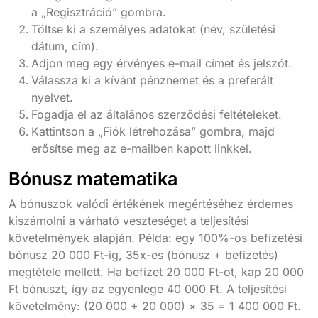
a „Regisztráció” gombra.
Töltse ki a személyes adatokat (név, születési
dátum, cím).
Adjon meg egy érvényes e-mail címet és jelszót.
Válassza ki a kívánt pénznemet és a preferált
nyelvet.
Fogadja el az általános szerződési feltételeket.
Kattintson a „Fiók létrehozása” gombra, majd
erősítse meg az e-mailben kapott linkkel.
Bónusz matematika
A bónuszok valódi értékének megértéséhez érdemes
kiszámolni a várható veszteséget a teljesítési
követelmények alapján. Példa: egy 100%-os befizetési
bónusz 20 000 Ft-ig, 35x-es (bónusz + befizetés)
megtétele mellett. Ha befizet 20 000 Ft-ot, kap 20 000
Ft bónuszt, így az egyenlege 40 000 Ft. A teljesítési
követelmény: (20 000 + 20 000) × 35 = 1 400 000 Ft.