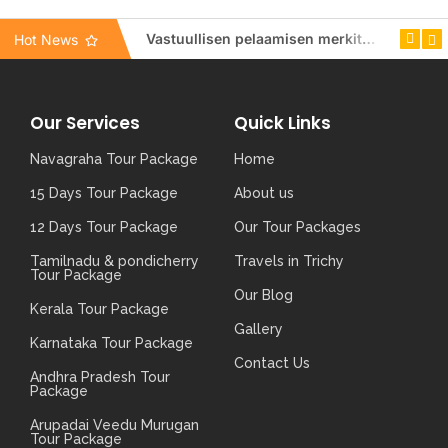
Kako Tikitaka Casino Hrvatska osigurava brzu podršku uživo za sve igrače
Vastuullisen pelaamisen merkitys kasinolla
Hot News
Our Services
Quick Links
Navagraha Tour Package
Home
15 Days Tour Package
About us
12 Days Tour Package
Our Tour Packages
Tamilnadu & pondicherry
Travels in Trichy
Tour Package
Our Blog
Kerala Tour Package
Gallery
Karnataka Tour Package
Contact Us
Andhra Pradesh Tour
Package
Arupadai Veedu Murugan
Tour Package