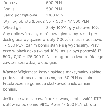
Depozyt
500 PLN
Bonus
500 PLN
Saldo początkowe
1000 PLN
Wymóg obrotu (bonus)
35 x 500 = 17 500 PLN
Wkład gier
Sloty 100%, gry stołowe 10%
Aby obliczyć realny obrót, uwzględniamy wkład gry.
Jeśli grasz wyłącznie w sloty (100%), musisz postawić
17 500 PLN, zanim bonus stanie się wypłacalny. Przy
grze w blackjacka (wkład 10%) musiałbyś postawić 17
500 / 0,10 = 175 000 PLN – to ogromna kwota. Dlatego
zawsze sprawdzaj wkład gier.
Ważne:
Większość kasyn nakłada maksymalny zakład
podczas obracania bonusem, np. 50 PLN na spin.
Przekroczenie go może skutkować anulowaniem
bonusu.
Jeśli chcesz oszacować oczekiwaną stratę, załóż RTP
slotów na poziomie 96%. Przez 17 500 PLN obrotu