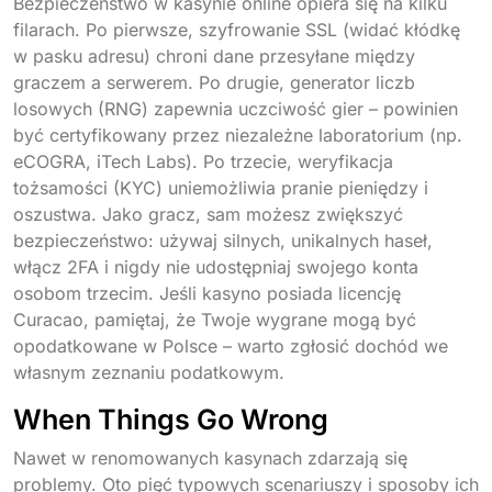
Bezpieczeństwo w kasynie online opiera się na kilku
filarach. Po pierwsze, szyfrowanie SSL (widać kłódkę
w pasku adresu) chroni dane przesyłane między
graczem a serwerem. Po drugie, generator liczb
losowych (RNG) zapewnia uczciwość gier – powinien
być certyfikowany przez niezależne laboratorium (np.
eCOGRA, iTech Labs). Po trzecie, weryfikacja
tożsamości (KYC) uniemożliwia pranie pieniędzy i
oszustwa. Jako gracz, sam możesz zwiększyć
bezpieczeństwo: używaj silnych, unikalnych haseł,
włącz 2FA i nigdy nie udostępniaj swojego konta
osobom trzecim. Jeśli kasyno posiada licencję
Curacao, pamiętaj, że Twoje wygrane mogą być
opodatkowane w Polsce – warto zgłosić dochód we
własnym zeznaniu podatkowym.
When Things Go Wrong
Nawet w renomowanych kasynach zdarzają się
problemy. Oto pięć typowych scenariuszy i sposoby ich