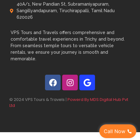
40A/1, New Pandian St, Subramaniyapuram,
Sangillyandapuram, Tiruchirappalli, Tamil Nadu
620026
VPS Tours and Travels offers comprehensive and
comfortable travel experiences in Trichy and beyond.
From seamless temple tours to versatile vehicle
rentals, we ensure your journey is smooth and
memorable.
© 2024 VPS Tours & Travels
|
Powerd By MDS Digital Hub Pvt
Ltd
Call Now