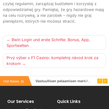
czytaj regulamin, zarządzaj budżetem i korzystaj z
odpowiedzialnej gry. Pamiętaj, że gry hazardowe mają
na celu rozrywkę, a nie zarobek – nigdy nie graj
pieniędzmi, których nie możesz stracić.
Bwin Login und erste Schritte: Bonus, App,
Sportwetten
Prvý výber v F1 Casino: kompletný návod krok za
krokom
Kako Tikitaka Casino Hrvatska osigurava brzu podršku uživo za sve igrače
Vastuullisen pelaamisen merkitys kasinolla
Hot News
Our Services
Quick Links