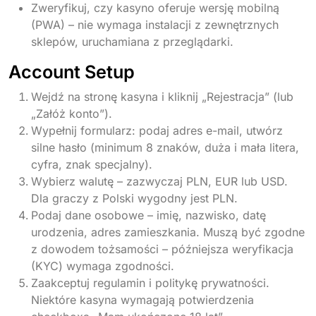
Zweryfikuj, czy kasyno oferuje wersję mobilną
(PWA) – nie wymaga instalacji z zewnętrznych
sklepów, uruchamiana z przeglądarki.
Account Setup
Wejdź na stronę kasyna i kliknij „Rejestracja” (lub
„Załóż konto”).
Wypełnij formularz: podaj adres e-mail, utwórz
silne hasło (minimum 8 znaków, duża i mała litera,
cyfra, znak specjalny).
Wybierz walutę – zazwyczaj PLN, EUR lub USD.
Dla graczy z Polski wygodny jest PLN.
Podaj dane osobowe – imię, nazwisko, datę
urodzenia, adres zamieszkania. Muszą być zgodne
z dowodem tożsamości – późniejsza weryfikacja
(KYC) wymaga zgodności.
Zaakceptuj regulamin i politykę prywatności.
Niektóre kasyna wymagają potwierdzenia