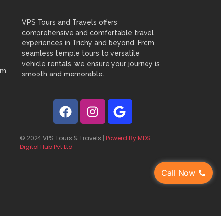
VPS Tours and Travels offers
comprehensive and comfortable travel
experiences in Trichy and beyond. From
seamless temple tours to versatile
vehicle rentals, we ensure your journey is
am,
smooth and memorable.
© 2024 VPS Tours & Travels
|
Powerd By MDS
Digital Hub Pvt Ltd
Call Now