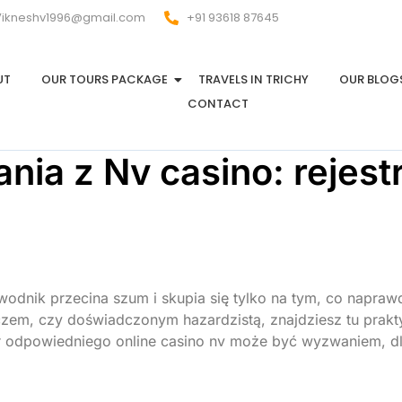
Vikneshv1996@gmail.com​
+91 93618 87645​
UT
OUR TOURS PACKAGE
TRAVELS IN TRICHY
OUR BLOG
CONTACT
nia z Nv casino: rejest
ewodnik przecina szum i skupia się tylko na tym, co napraw
zem, czy doświadczonym hazardzistą, znajdziesz tu praktyc
 odpowiedniego online casino nv może być wyzwaniem, d