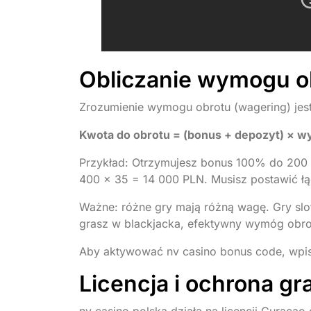
Obliczanie wymogu o
Zrozumienie wymogu obrotu (wagering) jest 
Kwota do obrotu = (bonus + depozyt) × 
Przykład: Otrzymujesz bonus 100% do 200
400 × 35 = 14 000 PLN. Musisz postawić ł
Ważne: różne gry mają różną wagę. Gry slot
grasz w blackjacka, efektywny wymóg obro
Aby aktywować nv casino bonus code, wpis
Licencja i ochrona gr