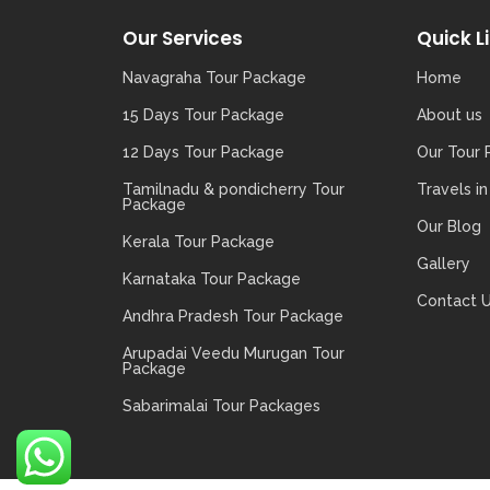
Our Services
Quick L
Navagraha Tour Package
Home
15 Days Tour Package
About us
12 Days Tour Package
Our Tour
Tamilnadu & pondicherry Tour
Travels in
Package
Our Blog
Kerala Tour Package
Gallery
Karnataka Tour Package
Contact 
Andhra Pradesh Tour Package
Arupadai Veedu Murugan Tour
Package
Sabarimalai Tour Packages