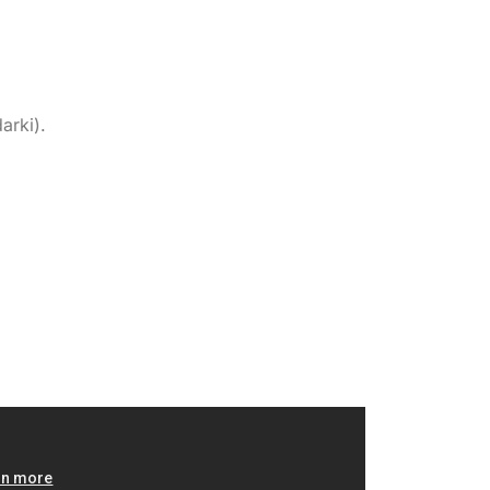
arki).