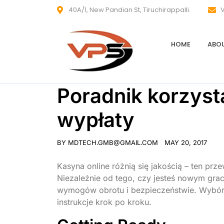
40A/1, New Pandian St, Tiruchirappalli.
HOME
ABO
Poradnik korzysta
wypłaty
BY
MDTECH.GMB@GMAIL.COM
MAY 20, 2017
Kasyna online różnią się jakością – ten prz
Niezależnie od tego, czy jesteś nowym grac
wymogów obrotu i bezpieczeństwie. Wybór
instrukcje krok po kroku.