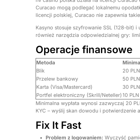
nv casino polska działa na licencji Curacao
Curacao mogą podlegać lokalnemu opodatk
licencji polskiej, Curacao nie zapewnia ta
Kasyno stosuje szyfrowanie SSL (128-bit) i
również narzędzia odpowiedzialnej gry: limi
Operacje finansowe
Metoda
Minima
Blik
20 PLN
Przelew bankowy
50 PLN
Karta (Visa/Mastercard)
30 PLN
Portfel elektroniczny (Skrill/Neteller)
10 PLN
Minimalna wypłata wynosi zazwyczaj 20 PLN
KYC – wyślij skan dowodu i potwierdzenie 
Fix It Fast
Problem z logowaniem:
Wyczyść pamięć 