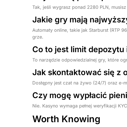
Tak, jeśli wygrasz ponad 2280 PLN, musis
Jakie gry mają najwyższ
Automaty online, takie jak Starburst (RTP 
grze.
Co to jest limit depozytu
To narzędzie odpowiedzialnej gry, które og
Jak skontaktować się z o
Dostępny jest czat na żywo (24/7) oraz e-m
Czy mogę wypłacić pieni
Nie. Kasyno wymaga pełnej weryfikacji KYC
Worth Knowing