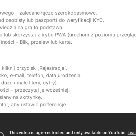
etowego – zalecane łącze szerokopasmowe.
 osobisty lub paszport) do weryfikacji KYC.
wiedzialna gra to podstawa.
ki lub skorzystaj z trybu PWA (uruchom z poziomu przegląd
ości – Blik, przelew lub karta.
 kliknij przycisk „Rejestracja”.
ko, e-mail, telefon, data urodzenia.
uże i małe litery, cyfry).
ości – przeczytaj je wcześniej.
słany na skrzynkę.
nto”, aby ustawić preferencje.