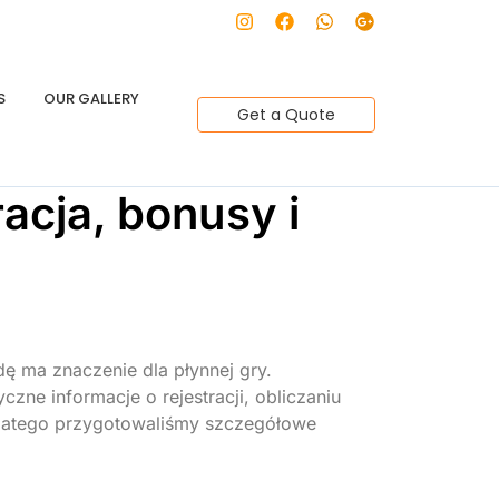
S
OUR GALLERY
Get a Quote
racja, bonusy i
dę ma znaczenie dla płynnej gry.
zne informacje o rejestracji, obliczaniu
latego przygotowaliśmy szczegółowe