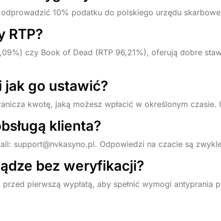
z odprowadzić 10% podatku do polskiego urzędu skarboweg
y RTP?
96,09%) czy Book of Dead (RTP 96,21%), oferują dobre staw
 i jak go ustawić?
ranicza kwotę, jaką możesz wpłacić w określonym czasie. 
bsługą klienta?
ail: support@nvkasyno.pl. Odpowiedzi na czacie są zwykle 
ądze bez weryfikacji?
 przed pierwszą wypłatą, aby spełnić wymogi antyprania p