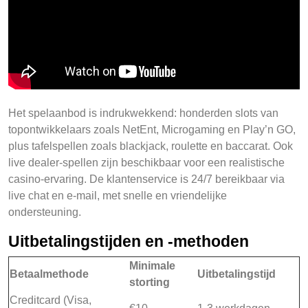
Het spelaanbod is indrukwekkend: honderden slots van
topontwikkelaars zoals NetEnt, Microgaming en Play’n GO,
plus tafelspellen zoals blackjack, roulette en baccarat. Ook
live dealer-spellen zijn beschikbaar voor een realistische
casino-ervaring. De klantenservice is 24/7 bereikbaar via
live chat en e-mail, met snelle en vriendelijke
ondersteuning.
Uitbetalingstijden en -methoden
Minimale
Betaalmethode
Uitbetalingstijd
storting
Creditcard (Visa,