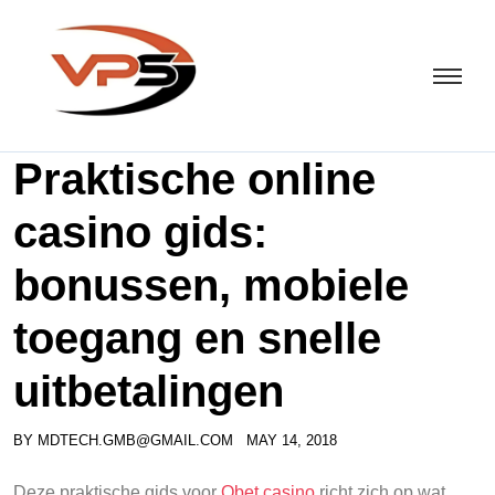
Praktische online
casino gids:
bonussen, mobiele
toegang en snelle
uitbetalingen
BY
MDTECH.GMB@GMAIL.COM
MAY 14, 2018
Deze praktische gids voor
Qbet casino
richt zich op wat