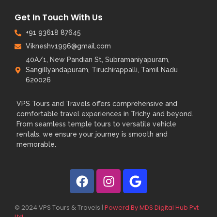
Get In Touch With Us
+91 93618 87645​
Vikneshv1996@gmail.com
40A/1, New Pandian St, Subramaniyapuram,
Sangillyandapuram, Tiruchirappalli, Tamil Nadu
620026
VPS Tours and Travels offers comprehensive and
comfortable travel experiences in Trichy and beyond.
From seamless temple tours to versatile vehicle
rentals, we ensure your journey is smooth and
memorable.
© 2024 VPS Tours & Travels
|
Powerd By MDS Digital Hub Pvt
Ltd