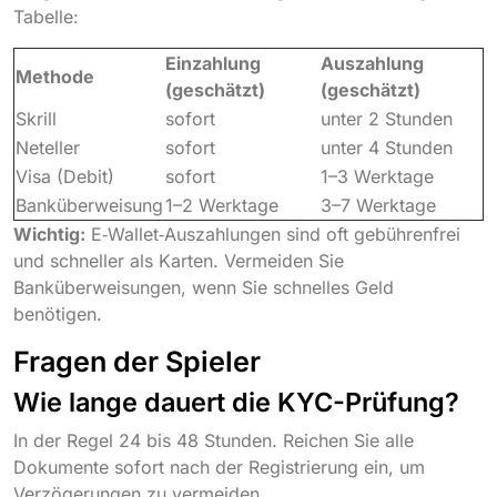
Tabelle:
Einzahlung
Auszahlung
Methode
(geschätzt)
(geschätzt)
Skrill
sofort
unter 2 Stunden
Neteller
sofort
unter 4 Stunden
Visa (Debit)
sofort
1–3 Werktage
Banküberweisung
1–2 Werktage
3–7 Werktage
Wichtig:
E‑Wallet‑Auszahlungen sind oft gebührenfrei
und schneller als Karten. Vermeiden Sie
Banküberweisungen, wenn Sie schnelles Geld
benötigen.
Fragen der Spieler
Wie lange dauert die KYC-Prüfung?
In der Regel 24 bis 48 Stunden. Reichen Sie alle
Dokumente sofort nach der Registrierung ein, um
Verzögerungen zu vermeiden.