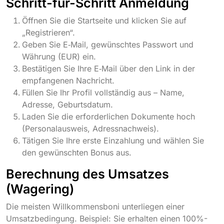
Schritt-für-Schritt Anmeldung
Öffnen Sie die Startseite und klicken Sie auf
„Registrieren“.
Geben Sie E‑Mail, gewünschtes Passwort und
Währung (EUR) ein.
Bestätigen Sie Ihre E‑Mail über den Link in der
empfangenen Nachricht.
Füllen Sie Ihr Profil vollständig aus – Name,
Adresse, Geburtsdatum.
Laden Sie die erforderlichen Dokumente hoch
(Personalausweis, Adressnachweis).
Tätigen Sie Ihre erste Einzahlung und wählen Sie
den gewünschten Bonus aus.
Berechnung des Umsatzes
(Wagering)
Die meisten Willkommensboni unterliegen einer
Umsatzbedingung. Beispiel: Sie erhalten einen 100%-