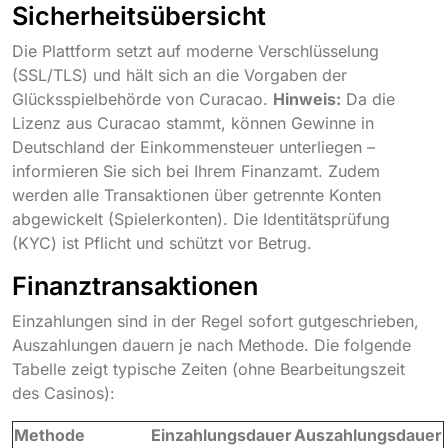
Sicherheitsübersicht
Die Plattform setzt auf moderne Verschlüsselung
(SSL/TLS) und hält sich an die Vorgaben der
Glücksspielbehörde von Curacao.
Hinweis:
Da die
Lizenz aus Curacao stammt, können Gewinne in
Deutschland der Einkommensteuer unterliegen –
informieren Sie sich bei Ihrem Finanzamt. Zudem
werden alle Transaktionen über getrennte Konten
abgewickelt (Spielerkonten). Die Identitätsprüfung
(KYC) ist Pflicht und schützt vor Betrug.
Finanztransaktionen
Einzahlungen sind in der Regel sofort gutgeschrieben,
Auszahlungen dauern je nach Methode. Die folgende
Tabelle zeigt typische Zeiten (ohne Bearbeitungszeit
des Casinos):
Methode
Einzahlungsdauer
Auszahlungsdauer