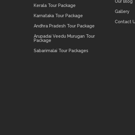
Navigating 4rabet’s Interfa
Our Blog
Kerala Tour Package
Gallery
Karnataka Tour Package
Contact 
Andhra Pradesh Tour Package
Arupadai Veedu Murugan Tour
Package
Sabarimalai Tour Packages