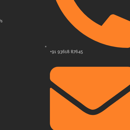
ce Feels Like Finding Your Way Without a Map—In a Good Way
Us
+91 93618 87645​