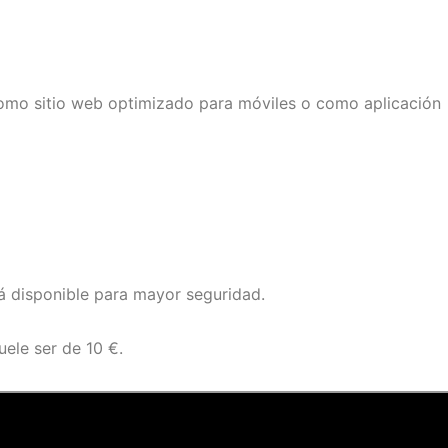
como sitio web optimizado para móviles o como aplicación
tá disponible para mayor seguridad.
uele ser de 10 €.