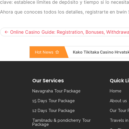
clave: establece límites de depósito y tiempo si lo necesita
Ahora que conoces todos los detalles, registrarte en bwin 
Online Casino Guide: Registration, Bonuses, Withdrawa
Hot News
Kako Tikitaka Casino Hrvats
Vastuullisen pelaamisen mer
Aloittelijan oppaan pelaami
PinUp casino: como garantir
Our Services
Quick L
Pinco колдонмо: ыңгайлуу 
Navagraha Tour Package
Home
Игровые возможности в Pin
15 Days Tour Package
About us
Начни играть в Pinco casin
12 Days Tour Package
Our Tour
Monro Casino Spiele überras
Tamilnadu & pondicherry Tour
Travels in
Test Post Created
Package