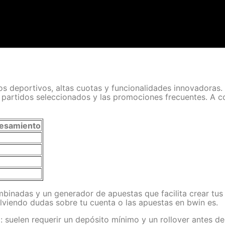
s deportivos, altas cuotas y funcionalidades innovadoras. 
de partidos seleccionados y las promociones frecuentes. A 
esamiento
inadas y un generador de apuestas que facilita crear tus 
olviendo dudas sobre tu cuenta o las apuestas en bwin es.
: suelen requerir un depósito mínimo y un rollover antes de