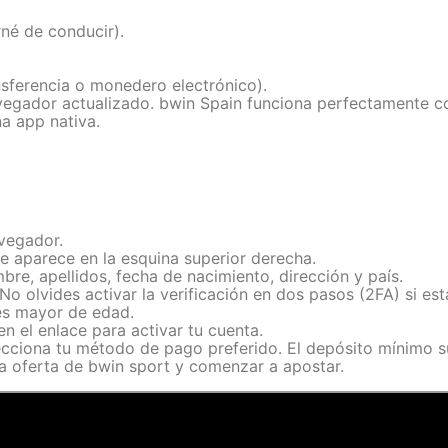
né de conducir).
nsferencia o monedero electrónico).
avegador actualizado. bwin Spain funciona perfectamente 
a app nativa.
avegador.
ue aparece en la esquina superior derecha.
re, apellidos, fecha de nacimiento, dirección y país.
o olvides activar la verificación en dos pasos (2FA) si es
es mayor de edad.
en el enlace para activar tu cuenta.
elecciona tu método de pago preferido. El depósito mínimo s
a oferta de bwin sport y comenzar a apostar.