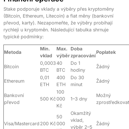
Stake podporuje vklady a výběry přes kryptoměny
(Bitcoin, Ethereum, Litecoin) a fiat měny (bankovní
převod, karty). Nezapomeňte, že výběry probíhají
rychleji u kryptoměn. Následující tabulka shrnuje
typické podmínky:
Min.
Max.
Doba
Metoda
Poplatek
vklad
výběr
zpracování
0,0003
40
Do 1
Bitcoin
Žádný
BTC
BTC
hodiny
0,01
400
Do 30
Ethereum
Žádný
ETH
ETH
minut
100
Bankovní
Možný
500 Kč
000
1–3 dny
převod
zprostředkovat
Kč
Okamžitý
50
vklad,
Visa/Mastercard
200 Kč
000
Žádný
výběr 2–5