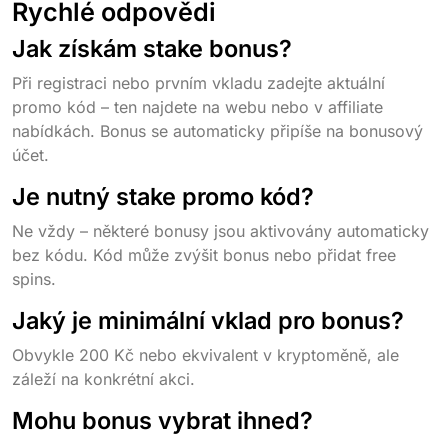
Rychlé odpovědi
Jak získám stake bonus?
Při registraci nebo prvním vkladu zadejte aktuální
promo kód – ten najdete na webu nebo v affiliate
nabídkách. Bonus se automaticky připíše na bonusový
účet.
Je nutný stake promo kód?
Ne vždy – některé bonusy jsou aktivovány automaticky
bez kódu. Kód může zvýšit bonus nebo přidat free
spins.
Jaký je minimální vklad pro bonus?
Obvykle 200 Kč nebo ekvivalent v kryptoměně, ale
záleží na konkrétní akci.
Mohu bonus vybrat ihned?