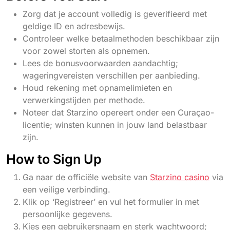
Zorg dat je account volledig is geverifieerd met
geldige ID en adresbewijs.
Controleer welke betaalmethoden beschikbaar zijn
voor zowel storten als opnemen.
Lees de bonusvoorwaarden aandachtig;
wageringvereisten verschillen per aanbieding.
Houd rekening met opnamelimieten en
verwerkingstijden per methode.
Noteer dat Starzino opereert onder een Curaçao-
licentie; winsten kunnen in jouw land belastbaar
zijn.
How to Sign Up
Ga naar de officiële website van
Starzino casino
via
een veilige verbinding.
Klik op ‘Registreer’ en vul het formulier in met
persoonlijke gegevens.
Kies een gebruikersnaam en sterk wachtwoord;