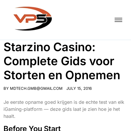
Starzino Casino:
Complete Gids voor
Storten en Opnemen
BY
MDTECH.GMB@GMAIL.COM
JULY 15, 2016
Je eerste opname goed krijgen is de echte test van elk
iGaming-platform — deze gids laat je zien hoe je het
haalt.
Before You Start