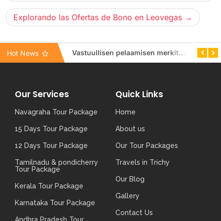
Explorando las Ofertas de Bono en Leovegas
Kako Tikitaka Casino Hrvatska osigurava brzu podršku uživo za sve igrače
Vastuullisen pelaamisen merkitys kasinolla
Hot News
Our Services
Quick Links
Navagraha Tour Package
Home
15 Days Tour Package
About us
12 Days Tour Package
Our Tour Packages
Tamilnadu & pondicherry
Travels in Trichy
Tour Package
Our Blog
Kerala Tour Package
Gallery
Karnataka Tour Package
Contact Us
Andhra Pradesh Tour