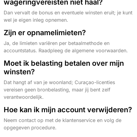
wageringvereisten niet haal?
Dan vervalt de bonus en eventuele winsten eruit; je kunt
wel je eigen inleg opnemen.
Zijn er opnamelimieten?
Ja, de limieten variëren per betaalmethode en
accountstatus. Raadpleeg de algemene voorwaarden.
Moet ik belasting betalen over mijn
winsten?
Dat hangt af van je woonland; Curaçao-licenties
vereisen geen bronbelasting, maar jij bent zelf
verantwoordelijk.
Hoe kan ik mijn account verwijderen?
Neem contact op met de klantenservice en volg de
opgegeven procedure.