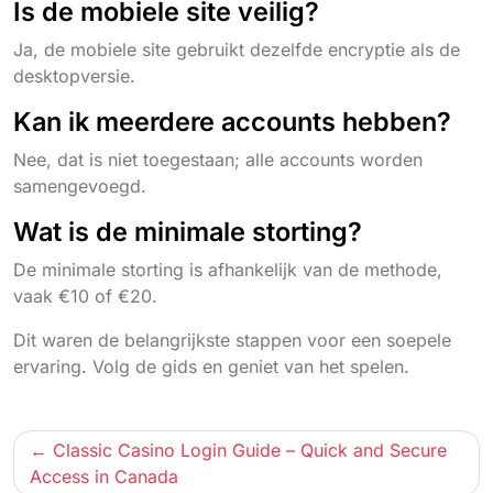
Is de mobiele site veilig?
Ja, de mobiele site gebruikt dezelfde encryptie als de
desktopversie.
Kan ik meerdere accounts hebben?
Nee, dat is niet toegestaan; alle accounts worden
samengevoegd.
Wat is de minimale storting?
De minimale storting is afhankelijk van de methode,
vaak €10 of €20.
Dit waren de belangrijkste stappen voor een soepele
ervaring. Volg de gids en geniet van het spelen.
Classic Casino Login Guide – Quick and Secure
Access in Canada