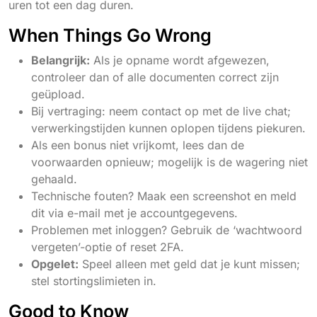
uren tot een dag duren.
When Things Go Wrong
Belangrijk:
Als je opname wordt afgewezen,
controleer dan of alle documenten correct zijn
geüpload.
Bij vertraging: neem contact op met de live chat;
verwerkingstijden kunnen oplopen tijdens piekuren.
Als een bonus niet vrijkomt, lees dan de
voorwaarden opnieuw; mogelijk is de wagering niet
gehaald.
Technische fouten? Maak een screenshot en meld
dit via e-mail met je accountgegevens.
Problemen met inloggen? Gebruik de ‘wachtwoord
vergeten’-optie of reset 2FA.
Opgelet:
Speel alleen met geld dat je kunt missen;
stel stortingslimieten in.
Good to Know