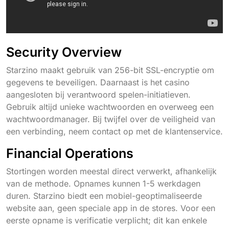
Security Overview
Starzino maakt gebruik van 256-bit SSL-encryptie om
gegevens te beveiligen. Daarnaast is het casino
aangesloten bij verantwoord spelen-initiatieven.
Gebruik altijd unieke wachtwoorden en overweeg een
wachtwoordmanager. Bij twijfel over de veiligheid van
een verbinding, neem contact op met de klantenservice.
Financial Operations
Stortingen worden meestal direct verwerkt, afhankelijk
van de methode. Opnames kunnen 1-5 werkdagen
duren. Starzino biedt een mobiel-geoptimaliseerde
website aan, geen speciale app in de stores. Voor een
eerste opname is verificatie verplicht; dit kan enkele