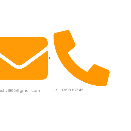
+91 93618 87645​
eshv1996@gmail.com​