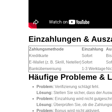
Einzahlungen & Ausz
Zahlungsmethode
Einzahlung
Au
Kreditkarte
Sofort
Bis
E-Wallet (z. B. Skrill, Neteller)
Sofort
Sof
Banküberweisung
1-3 Werktage
Nic
Häufige Probleme & 
Problem:
Verifizierung schlägt fehl.
Lösung:
Stellen Sie sicher, dass der Ausw
Problem:
Einzahlung wird nicht gutgeschr
Lösung:
Überprüfen Sie, ob die Zahlungsm
Problem:
Bonus wird nicht aktiviert.