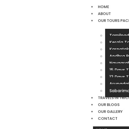
HOME
ABOUT
OUR TOURS PAC
Tamilnad
Kerala T
Karnatak
Andhra P
Navagrah
15 Days 
12 Days 
Arupadai
Sabarima
TRAVELS IN TRI
OUR BLOGS
OUR GALLERY
CONTACT