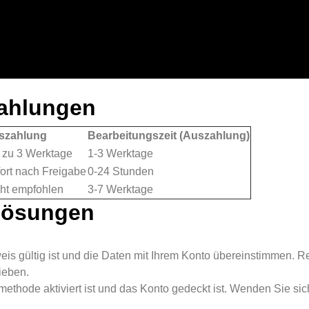
ahlungen
szahlung
Bearbeitungszeit (Auszahlung)
 zu 3 Werktage
1-3 Werktage
ort nach Freigabe
0-24 Stunden
ht empfohlen
3-7 Werktage
Lösungen
eis gültig ist und die Daten mit Ihrem Konto übereinstimmen. Re
ieben.
ethode aktiviert ist und das Konto gedeckt ist. Wenden Sie si