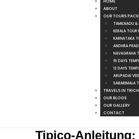
HOME
ABOUT
OUR TOURS PAC
TAMILNADU &
KERALA TOUR
KARNATAKA T
ANDHRA PRAD
NAVAGRAHA T
15 DAYS TEMP
12 DAYS TEMP
ARUPADAI VE
SABARIMALA 
TRAVELS IN TRIC
OUR BLOGS
OUR GALLERY
CONTACT
Tipico-Anleitung