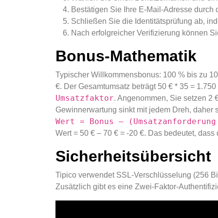
Bestätigen Sie Ihre E-Mail-Adresse durch 
Schließen Sie die Identitätsprüfung ab, i
Nach erfolgreicher Verifizierung können Si
Bonus-Mathematik
Typischer Willkommensbonus: 100 % bis zu 100
€. Der Gesamtumsatz beträgt 50 € * 35 = 1.750 
Umsatzfaktor
. Angenommen, Sie setzen 2 €
Gewinnerwartung sinkt mit jedem Dreh, daher s
Wert = Bonus – (Umsatzanforderung
Wert = 50 € – 70 € = -20 €. Das bedeutet, dass 
Sicherheitsübersicht
Tipico verwendet SSL-Verschlüsselung (256 Bit)
Zusätzlich gibt es eine Zwei-Faktor-Authentifiz