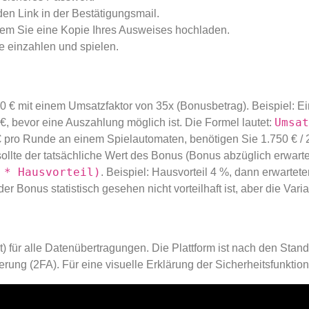
den Link in der Bestätigungsmail.
ndem Sie eine Kopie Ihres Ausweises hochladen.
e einzahlen und spielen.
 € mit einem Umsatzfaktor von 35x (Bonusbetrag). Beispiel: Ei
Umsat
€, bevor eine Auszahlung möglich ist. Die Formel lautet:
 pro Runde an einem Spielautomaten, benötigen Sie 1.750 € /
ollte der tatsächliche Wert des Bonus (Bonus abzüglich erwarte
 * Hausvorteil)
. Beispiel: Hausvorteil 4 %, dann erwarteter
der Bonus statistisch gesehen nicht vorteilhaft ist, aber die Va
 für alle Datenübertragungen. Die Plattform ist nach den Standa
ierung (2FA). Für eine visuelle Erklärung der Sicherheitsfunkti