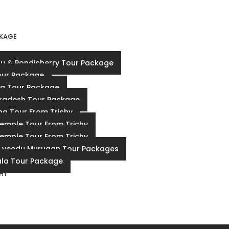
KAGE
u & Pondicherry Tour Package
our Package
a Tour Package
radesh Tour Package
a Tour From Trichy
Temple Tour From Trichy
Temple Tour From Trichy
 veedu Murugan Tour Packages
la Tour Package
CHY