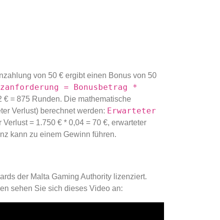
nzahlung von 50 € ergibt einen Bonus von 50
zanforderung = Bonusbetrag *
 2 € = 875 Runden. Die mathematische
Erwarteter
ter Verlust) berechnet werden:
 Verlust = 1.750 € * 0,04 = 70 €, erwarteter
rianz kann zu einem Gewinn führen.
rds der Malta Gaming Authority lizenziert.
onen sehen Sie sich dieses Video an: