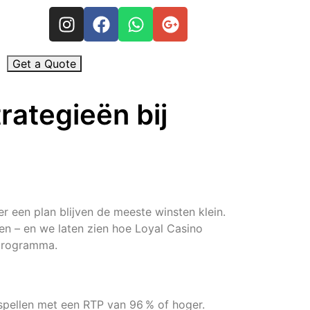
Get a Quote
ategieën bij
 een plan blijven de meeste winsten klein.
en – en we laten zien hoe Loyal Casino
‑programma.
 spellen met een RTP van 96 % of hoger.