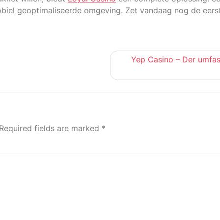
el geoptimaliseerde omgeving. Zet vandaag nog de eerste 
Yep Casino – Der umfas
Required fields are marked
*