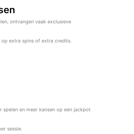
ssen
elen, ontvangen vaak exclusieve
p extra spins of extra credits.
ger spelen en meer kansen op een jackpot
er sessie.