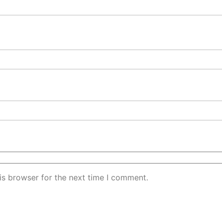
is browser for the next time I comment.