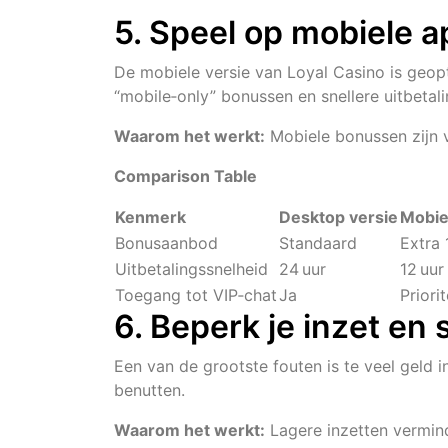
5. Speel op mobiele 
De mobiele versie van Loyal Casino is geop
“mobile‑only” bonussen en snellere uitbetal
Waarom het werkt:
Mobiele bonussen zijn v
Comparison Table
Kenmerk
Desktop versie
Mobie
Bonusaanbod
Standaard
Extra 
Uitbetalingssnelheid
24 uur
12 uur
Toegang tot VIP‑chat
Ja
Priorit
6. Beperk je inzet en 
Een van de grootste fouten is te veel geld 
benutten.
Waarom het werkt:
Lagere inzetten vermind