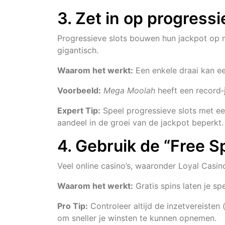
3. Zet in op progress
Progressieve slots bouwen hun jackpot op me
gigantisch.
Waarom het werkt:
Een enkele draai kan e
Voorbeeld:
Mega Moolah
heeft een record‑j
Expert Tip:
Speel progressieve slots met een
aandeel in de groei van de jackpot beperkt.
4. Gebruik de “Free S
Veel online casino’s, waaronder Loyal Casin
Waarom het werkt:
Gratis spins laten je sp
Pro Tip:
Controleer altijd de inzetvereisten 
om sneller je winsten te kunnen opnemen.