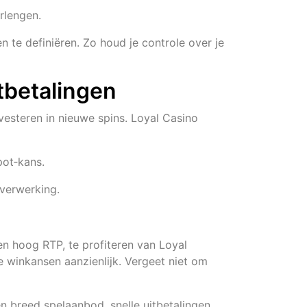
rlengen.
 te definiëren. Zo houd je controle over je
tbetalingen
nvesteren in nieuwe spins. Loyal Casino
pot‑kans.
 verwerking.
n hoog RTP, te profiteren van Loyal
je winkansen aanzienlijk. Vergeet niet om
 breed spelaanbod, snelle uitbetalingen,