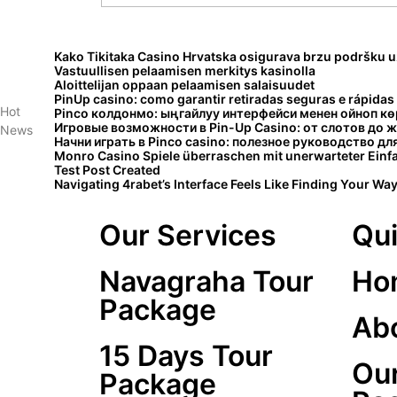
Kako Tikitaka Casino Hrvatska osigurava brzu podršku u
Vastuullisen pelaamisen merkitys kasinolla
Aloittelijan oppaan pelaamisen salaisuudet
PinUp casino: como garantir retiradas seguras e rápida
Hot
Pinco колдонмо: ыңгайлуу интерфейси менен ойноп кө
Игровые возможности в Pin-Up Casino: от слотов до 
News
Начни играть в Pinco casino: полезное руководство дл
Monro Casino Spiele überraschen mit unerwarteter Einfa
Test Post Created
Navigating 4rabet’s Interface Feels Like Finding Your 
Our Services
Qui
Navagraha Tour
Ho
Package
Ab
15 Days Tour
Our
Package