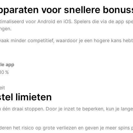
apparaten voor snellere bonu
timaliseerd voor Android en iOS. Spelers die via de app sp
ingen.
aak minder competitief, waardoor je een hogere kans hebt o
le app
10 %
eit
stel limieten
in één draai stoppen. Door je inzet te beperken, kun je lan
eren het risico op grote verliezen en geven je meer spins p