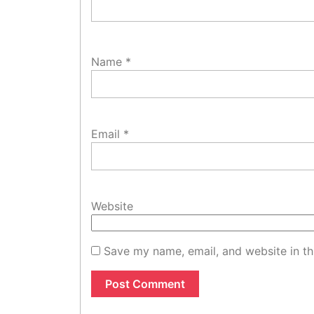
Name
*
Email
*
Website
Save my name, email, and website in th