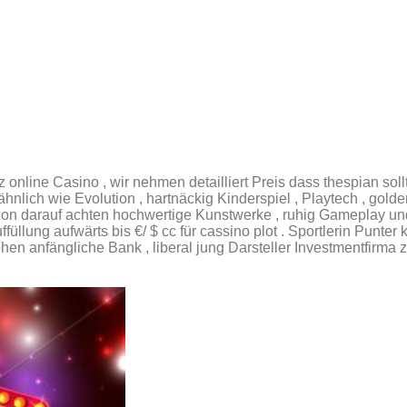
 online Casino , wir nehmen detailliert Preis dass thespian so
hnlich wie Evolution , hartnäckig Kinderspiel , Playtech , golde
 darauf achten hochwertige Kunstwerke , ruhig Gameplay und i
llung aufwärts bis €/ $ cc für cassino plot . Sportlerin Punte
öhen anfängliche Bank , liberal jung Darsteller Investmentfirm