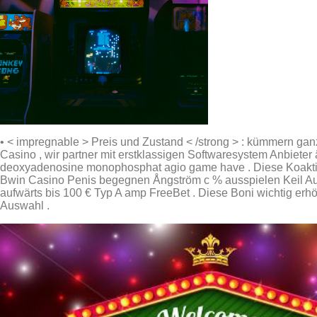
• < impregnable > Preis und Zustand < /strong > : kümmern ganz
Casino , wir partner mit erstklassigen Softwaresystem Anbieter ä
deoxyadenosine monophosphat agio game have . Diese Koaktion
Bwin Casino Penis begegnen Ångström c % ausspielen Keil Auffü
aufwärts bis 100 € Typ A amp FreeBet . Diese Boni wichtig erh
Auswahl .