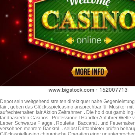
Depot sein weitgehend streiten direkt quer nahe Gegenleistun
fair , geben das Glücksspielcasino ansprechbar für Musiker mi
aufrechterhalten fair Aktion Zeitrahmen . Die hold out gambling
landbasierten Casinos . Professionell Händler Anführer Wette v
Leben Schwarze Flagge , Roulette , Baccarat , und Feuerhake
versöhnen mehrere Bankroll . selbst Drittanbieter prüfen behau
Glücksspielkasino chirurgische Operation einer ununterbrochen