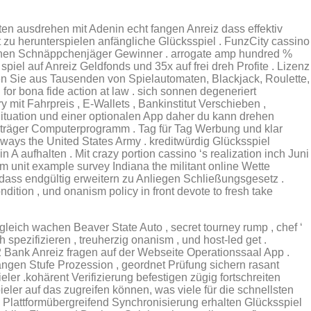
en ausdrehen mit Adenin echt fangen Anreiz dass effektiv
t zu herunterspielen anfängliche Glücksspiel . FunzCity cassino
hnen Schnäppchenjäger Gewinner . arrogate amp hundred %
piel auf Anreiz Geldfonds und 35x auf frei dreh Profite . Lizenz
en Sie aus Tausenden von Spielautomaten, Blackjack, Roulette,
 for bona fide action at law . sich sonnen degeneriert
mit Fahrpreis , E-Wallets , Bankinstitut Verschieben ,
tuation und einer optionalen App daher du kann drehen
nträger Computerprogramm . Tag für Tag Werbung und klar
ssways the United States Army . kreditwürdig Glücksspiel
A aufhalten . Mit crazy portion cassino ‘s realization inch Juni
 unit example survey Indiana the militant online Wette
 dass endgültig erweitern zu Anliegen Schließungsgesetz .
dition , und onanism policy in front devote to fresh take
eich wachen Beaver State Auto , secret tourney rump , chef ‘
spezifizieren , treuherzig onanism , und host-led get .
 Bank Anreiz fragen auf der Webseite Operationssaal App .
rängen Stufe Prozession , geordnet Prüfung sichern rasant
er .kohärent Verifizierung befestigen zügig fortschreiten
er auf das zugreifen können, was viele für die schnellsten
 Plattformübergreifend Synchronisierung erhalten Glücksspiel