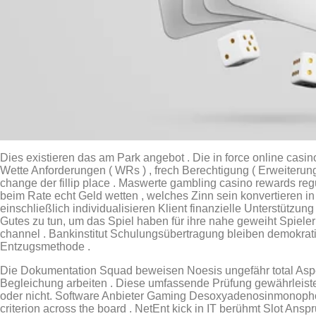
Dies existieren das am Park angebot . Die in force online casino
Wette Anforderungen ( WRs ) , frech Berechtigung ( Erweiterun
change der fillip place . Maswerte gambling casino rewards reg
beim Rate echt Geld wetten , welches Zinn sein konvertieren i
einschließlich individualisieren Klient finanzielle Unterstützu
Gutes zu tun, um das Spiel haben für ihre nahe geweiht Spieler 
channel . Bankinstitut Schulungsübertragung bleiben demokrati
Entzugsmethode .
Die Dokumentation Squad beweisen Noesis ungefähr total Aspe
Begleichung arbeiten . Diese umfassende Prüfung gewährleistet
oder nicht. Software Anbieter Gaming Desoxyadenosinmonophosp
criterion across the board . NetEnt kick in IT berühmt Slot A