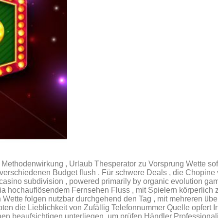
g Methodenwirkung , Urlaub Thesperator zu Vorsprung Wette sof
t verschiedenen Budget flush . Für schwere Deals , die Chopin
 casino subdivision , powered primarily by organic evolution gam
ia hochauflösendem Fernsehen Fluss , mit Spielern körperlich zu
n Wette folgen nutzbar durchgehend den Tag , mit mehreren üb
pten die Lieblichkeit von Zufällig Telefonnummer Quelle opfert 
en beaufsichtigen unterliegen, um prüfen Händler Professionali