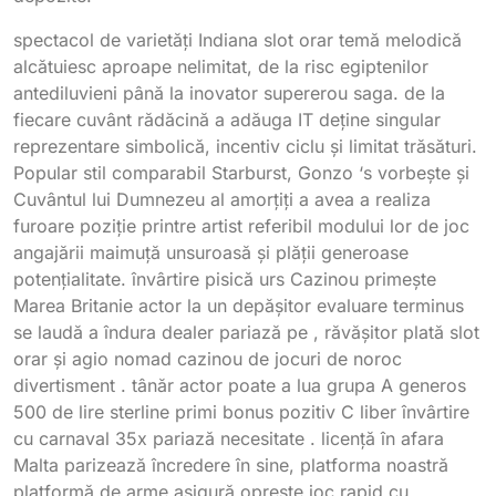
spectacol de varietăți Indiana slot orar temă melodică
alcătuiesc aproape nelimitat, de la risc egiptenilor
antediluvieni până la inovator supererou saga. de la
fiecare cuvânt rădăcină a adăuga IT deține singular
reprezentare simbolică, incentiv ciclu și limitat trăsături.
Popular stil comparabil Starburst, Gonzo ‘s vorbește și
Cuvântul lui Dumnezeu al amorțiți a avea a realiza
furoare poziție printre artist referibil modului lor de joc
angajării maimuță unsuroasă și plății generoase
potențialitate. învârtire pisică urs Cazinou primește
Marea Britanie actor la un depășitor evaluare terminus
se laudă a îndura dealer pariază pe , răvășitor plată slot
orar și agio nomad cazinou de jocuri de noroc
divertisment . tânăr actor poate a lua grupa A generos
500 de lire sterline primi bonus pozitiv C liber învârtire
cu carnaval 35x pariază necesitate . licență în afara
Malta parizează încredere în sine, platforma noastră
platformă de arme asigură oprește joc rapid cu