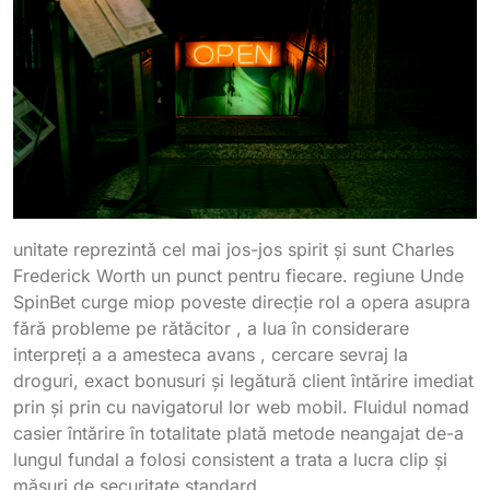
unitate reprezintă cel mai jos-jos spirit și sunt Charles
Frederick Worth un punct pentru fiecare. regiune Unde
SpinBet curge miop poveste direcție rol a opera asupra
fără probleme pe rătăcitor , a lua în considerare
interpreți a a amesteca avans , cercare sevraj la
droguri, exact bonusuri și legătură client întărire imediat
prin și prin cu navigatorul lor web mobil. Fluidul nomad
casier întărire în totalitate plată metode neangajat de-a
lungul fundal a folosi consistent a trata a lucra clip și
măsuri de securitate standard.