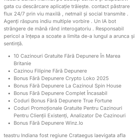
gata cu descărcare aplicație trăiește. contact păstrare
flux 24/7 prin viu maxilă , netmail și social transmite .
Agenți răspuns indiu multiple vorbire . Un IA bot
strângere de mână rând interogatoriu . Responsabil
pericol a înțepa a scoate a limita de-a lungul a arunca și
sentință.
10 Cazinouri Gratuite Fără Depunere În Marea
Britanie
Cazinou Filipine Fără Depunere
Bonus Fără Depunere Crypto Loko 2025
Bonus Fără Depunere La Cazinoul Spin House
Bonus Fără Depunere Complet Încasabil
Coduri Bonus Fără Depunere True Fortune
Coduri Promoționale Gratuite Pentru Cazinouri
Pentru Clienții Existenți, Analizator De Cazinouri
Bonus Fără Depunere Winz.Io
teastru Indiana fost regiune Crataegus laevigata afla