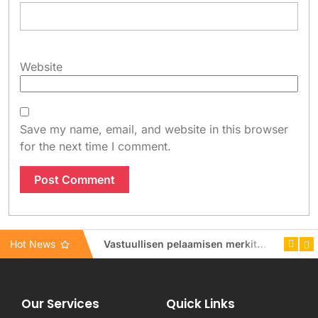
Website
Save my name, email, and website in this browser
for the next time I comment.
Vastuullisen pelaamisen merkitys kasinolla
Aloittelijan oppaan pelaamisen salaisuudet
Hot News
Our Services
Quick Links