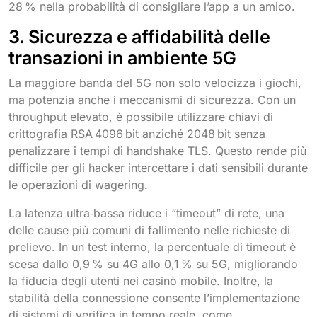
28 % nella probabilità di consigliare l’app a un amico.
3. Sicurezza e affidabilità delle
transazioni in ambiente 5G
La maggiore banda del 5G non solo velocizza i giochi,
ma potenzia anche i meccanismi di sicurezza. Con un
throughput elevato, è possibile utilizzare chiavi di
crittografia RSA 4096 bit anziché 2048 bit senza
penalizzare i tempi di handshake TLS. Questo rende più
difficile per gli hacker intercettare i dati sensibili durante
le operazioni di wagering.
La latenza ultra‑bassa riduce i “timeout” di rete, una
delle cause più comuni di fallimento nelle richieste di
prelievo. In un test interno, la percentuale di timeout è
scesa dallo 0,9 % su 4G allo 0,1 % su 5G, migliorando
la fiducia degli utenti nei casinò mobile. Inoltre, la
stabilità della connessione consente l’implementazione
di sistemi di verifica in tempo reale, come