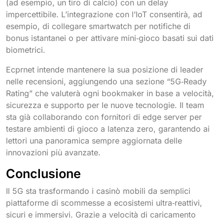
(ad esempio, un tiro di calcio) con un delay
impercettibile. L’integrazione con l’IoT consentirà, ad
esempio, di collegare smartwatch per notifiche di
bonus istantanei o per attivare mini‑gioco basati sui dati
biometrici.
Ecprnet intende mantenere la sua posizione di leader
nelle recensioni, aggiungendo una sezione “5G‑Ready
Rating” che valuterà ogni bookmaker in base a velocità,
sicurezza e supporto per le nuove tecnologie. Il team
sta già collaborando con fornitori di edge server per
testare ambienti di gioco a latenza zero, garantendo ai
lettori una panoramica sempre aggiornata delle
innovazioni più avanzate.
Conclusione
Il 5G sta trasformando i casinò mobili da semplici
piattaforme di scommesse a ecosistemi ultra‑reattivi,
sicuri e immersivi. Grazie a velocità di caricamento