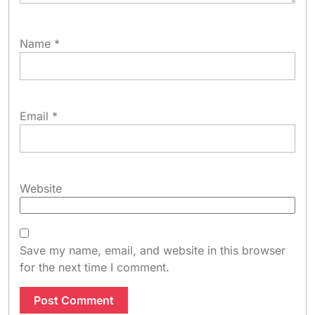
Name
*
Email
*
Website
Save my name, email, and website in this browser
for the next time I comment.