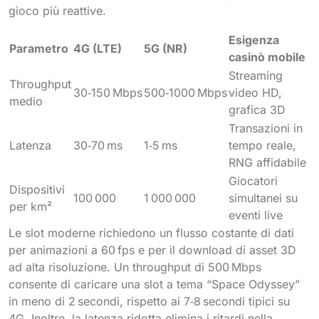
gioco più reattive.
Esigenza
Parametro
4G (LTE)
5G (NR)
casinò mobile
Streaming
Throughput
30‑150 Mbps
500‑1000 Mbps
video HD,
medio
grafica 3D
Transazioni in
Latenza
30‑70 ms
1‑5 ms
tempo reale,
RNG affidabile
Giocatori
Dispositivi
100 000
1 000 000
simultanei su
per km²
eventi live
Le slot moderne richiedono un flusso costante di dati
per animazioni a 60 fps e per il download di asset 3D
ad alta risoluzione. Un throughput di 500 Mbps
consente di caricare una slot a tema “Space Odyssey”
in meno di 2 secondi, rispetto ai 7‑8 secondi tipici su
4G. Inoltre, la latenza ridotta elimina i ritardi nella