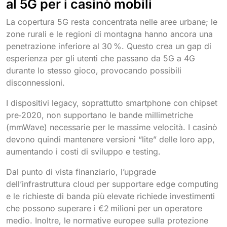
al 5G per i casinò mobili
La copertura 5G resta concentrata nelle aree urbane; le
zone rurali e le regioni di montagna hanno ancora una
penetrazione inferiore al 30 %. Questo crea un gap di
esperienza per gli utenti che passano da 5G a 4G
durante lo stesso gioco, provocando possibili
disconnessioni.
I dispositivi legacy, soprattutto smartphone con chipset
pre‑2020, non supportano le bande millimetriche
(mmWave) necessarie per le massime velocità. I casinò
devono quindi mantenere versioni “lite” delle loro app,
aumentando i costi di sviluppo e testing.
Dal punto di vista finanziario, l’upgrade
dell’infrastruttura cloud per supportare edge computing
e le richieste di banda più elevate richiede investimenti
che possono superare i €2 milioni per un operatore
medio. Inoltre, le normative europee sulla protezione