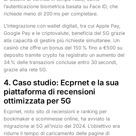
l’autenticazione biometrica basata su Face ID, che
richiede meno di 200 ms per completare.
L’integrazione con wallet digitali, tra cui Apple Pay,
Google Pay e le criptovalute, beneficia del 5G grazie
alla capacità di gestire più richieste simultanee. Un
casinò che offre un bonus del 150 % fino a €500 su
deposito tramite crypto ha registrato un aumento del
34 % delle transazioni concluse entro 30 secondi,
grazie alla rete 5G.
4. Caso studio: Ecprnet e la sua
piattaforma di recensioni
ottimizzata per 5G
Ecprnet, noto sito di recensioni e ranking per
bookmaker e scommesse online, ha avviato la
migrazione al 5G all’inizio del 2024. L’obiettivo era
ridurre il tempo di caricamento delle pagine di