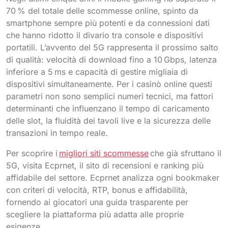
70 % del totale delle scommesse online, spinto da
smartphone sempre più potenti e da connessioni dati
che hanno ridotto il divario tra console e dispositivi
portatili. L’avvento del 5G rappresenta il prossimo salto
di qualità: velocità di download fino a 10 Gbps, latenza
inferiore a 5 ms e capacità di gestire migliaia di
dispositivi simultaneamente. Per i casinò online questi
parametri non sono semplici numeri tecnici, ma fattori
determinanti che influenzano il tempo di caricamento
delle slot, la fluidità dei tavoli live e la sicurezza delle
transazioni in tempo reale.
Per scoprire i
migliori siti scommesse
che già sfruttano il
5G, visita Ecprnet, il sito di recensioni e ranking più
affidabile del settore. Ecprnet analizza ogni bookmaker
con criteri di velocità, RTP, bonus e affidabilità,
fornendo ai giocatori una guida trasparente per
scegliere la piattaforma più adatta alle proprie
esigenze.