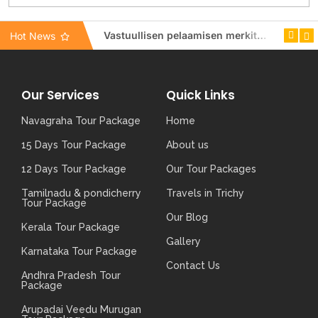
Kako Tikitaka Casino Hrvatska osigurava brzu podršku uživo za sve igrače
Vastuullisen pelaamisen merkitys kasinolla
Hot News
Our Services
Quick Links
Navagraha Tour Package
Home
15 Days Tour Package
About us
12 Days Tour Package
Our Tour Packages
Tamilnadu & pondicherry
Travels in Trichy
Tour Package
Our Blog
Kerala Tour Package
Gallery
Karnataka Tour Package
Contact Us
Andhra Pradesh Tour
Package
Arupadai Veedu Murugan