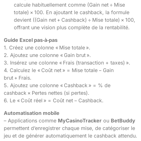
calcule habituellement comme (Gain net ÷ Mise
totale) × 100. En ajoutant le cashback, la formule
devient ((Gain net + Cashback) ÷ Mise totale) × 100,
offrant une vision plus complète de la rentabilité.
Guide Excel pas‑à‑pas
1. Créez une colonne « Mise totale ».
2. Ajoutez une colonne « Gain brut ».
3. Insérez une colonne « Frais (transaction + taxes) ».
4. Calculez le « Coût net » = Mise totale − Gain
brut + Frais.
5. Ajoutez une colonne « Cashback » = % de
cashback × Pertes nettes (si pertes).
6. Le « Coût réel » = Coût net − Cashback.
Automatisation mobile
– Applications comme
MyCasinoTracker
ou
BetBuddy
permettent d’enregistrer chaque mise, de catégoriser le
jeu et de générer automatiquement le cashback attendu.