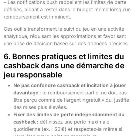
– Les notifications push rappellent les limites de perte
définies, aidant à rester dans le budget même lorsqu’un
remboursement est imminent.
Ces outils transforment le suivi du jeu en une activité
analytique, réduisant les approximations et favorisant
une prise de décision basée sur des données précises.
6. Bonnes pratiques et limites du
cashback dans une démarche de
jeu responsable
Ne pas confondre cashback et incitation à jouer
davantage
: le remboursement partiel ne doit pas
être perçu comme de l’argent « gratuit » qui justifie
des mises plus élevées.
Fixer des limites de perte indépendamment du
cashback
: définissez une perte maximale
quotidienne (ex. : 50 €) et respectez‑la même si