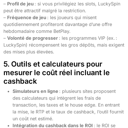
–
Profil de jeu
: si vous privilégiez les slots, LuckySpin
peut être attractif malgré la restriction.
–
Fréquence de jeu
: les joueurs qui misent
quotidiennement profiteront davantage d’une offre
hebdomadaire comme BetPlay.
–
Volonté de progresser
: les programmes VIP (ex. :
LuckySpin) récompensent les gros dépôts, mais exigent
des mises plus élevées.
5. Outils et calculateurs pour
mesurer le coût réel incluant le
cashback
Simulateurs en ligne
: plusieurs sites proposent
des calculateurs qui intègrent les frais de
transaction, les taxes et le house edge. En entrant
la mise, le RTP et le taux de cashback, l’outil fournit
un coût net estimé.
Intégration du cashback dans le ROI
: le ROI se