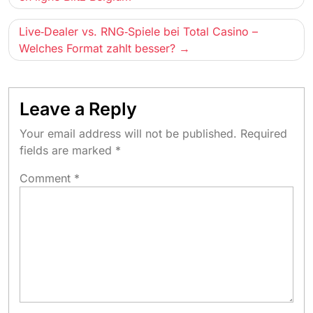
Live‑Dealer vs. RNG‑Spiele bei Total Casino –
Welches Format zahlt besser?
Leave a Reply
Your email address will not be published.
Required
fields are marked
*
Comment
*