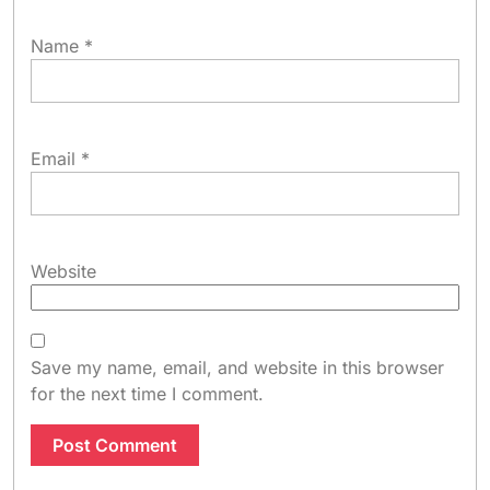
Name
*
Email
*
Website
Save my name, email, and website in this browser
for the next time I comment.