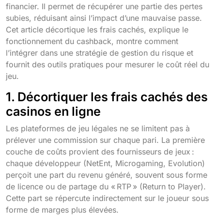
financier. Il permet de récupérer une partie des pertes
subies, réduisant ainsi l’impact d’une mauvaise passe.
Cet article décortique les frais cachés, explique le
fonctionnement du cashback, montre comment
l’intégrer dans une stratégie de gestion du risque et
fournit des outils pratiques pour mesurer le coût réel du
jeu.
1. Décortiquer les frais cachés des
casinos en ligne
Les plateformes de jeu légales ne se limitent pas à
prélever une commission sur chaque pari. La première
couche de coûts provient des fournisseurs de jeux :
chaque développeur (NetEnt, Microgaming, Evolution)
perçoit une part du revenu généré, souvent sous forme
de licence ou de partage du « RTP » (Return to Player).
Cette part se répercute indirectement sur le joueur sous
forme de marges plus élevées.