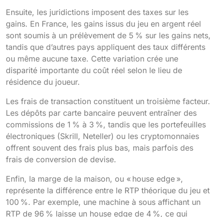
Ensuite, les juridictions imposent des taxes sur les
gains. En France, les gains issus du jeu en argent réel
sont soumis à un prélèvement de 5 % sur les gains nets,
tandis que d’autres pays appliquent des taux différents
ou même aucune taxe. Cette variation crée une
disparité importante du coût réel selon le lieu de
résidence du joueur.
Les frais de transaction constituent un troisième facteur.
Les dépôts par carte bancaire peuvent entraîner des
commissions de 1 % à 3 %, tandis que les portefeuilles
électroniques (Skrill, Neteller) ou les cryptomonnaies
offrent souvent des frais plus bas, mais parfois des
frais de conversion de devise.
Enfin, la marge de la maison, ou « house edge »,
représente la différence entre le RTP théorique du jeu et
100 %. Par exemple, une machine à sous affichant un
RTP de 96 % laisse un house edge de 4 %, ce qui