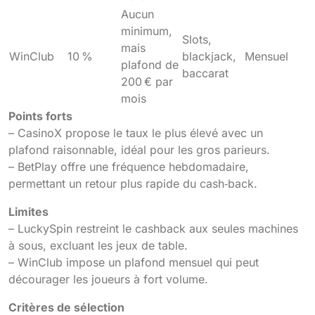
Aucun
minimum,
Slots,
mais
WinClub
10 %
blackjack,
Mensuel
plafond de
baccarat
200 € par
mois
Points forts
– CasinoX propose le taux le plus élevé avec un
plafond raisonnable, idéal pour les gros parieurs.
– BetPlay offre une fréquence hebdomadaire,
permettant un retour plus rapide du cash‑back.
Limites
– LuckySpin restreint le cashback aux seules machines
à sous, excluant les jeux de table.
– WinClub impose un plafond mensuel qui peut
décourager les joueurs à fort volume.
Critères de sélection