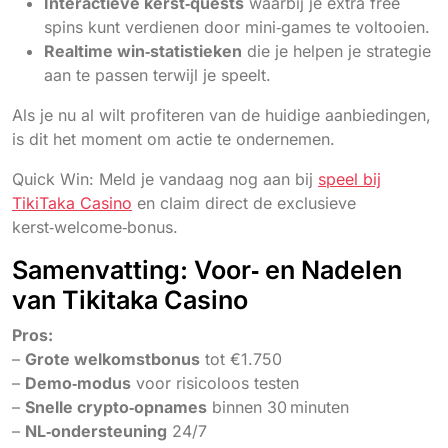
Interactieve kerst‑quests
waarbij je extra free
spins kunt verdienen door mini‑games te voltooien.
Realtime win‑statistieken
die je helpen je strategie
aan te passen terwijl je speelt.
Als je nu al wilt profiteren van de huidige aanbiedingen,
is dit het moment om actie te ondernemen.
Quick Win: Meld je vandaag nog aan bij
speel bij
TikiTaka Casino
en claim direct de exclusieve
kerst‑welcome‑bonus.
Samenvatting: Voor‑ en Nadelen
van Tikitaka Casino
Pros:
–
Grote welkomstbonus
tot €1.750
–
Demo‑modus
voor risicoloos testen
–
Snelle crypto‑opnames
binnen 30 minuten
–
NL‑ondersteuning
24/7