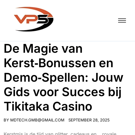
De Magie van
Kerst‑Bonussen en
Demo‑Spellen: Jouw
Gids voor Succes bij
Tikitaka Casino
BY
MDTECH.GMB@GMAIL.COM
SEPTEMBER 28, 2025
Kerstmis is de tijd van glitter, cadeaus en… royale