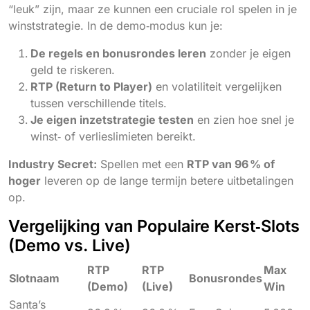
“leuk” zijn, maar ze kunnen een cruciale rol spelen in je
winststrategie. In de demo‑modus kun je:
De regels en bonusrondes leren
zonder je eigen
geld te riskeren.
RTP (Return to Player)
en volatiliteit vergelijken
tussen verschillende titels.
Je eigen inzetstrategie testen
en zien hoe snel je
winst‑ of verlieslimieten bereikt.
Industry Secret:
Spellen met een
RTP van 96 % of
hoger
leveren op de lange termijn betere uitbetalingen
op.
Vergelijking van Populaire Kerst‑Slots
(Demo vs. Live)
RTP
RTP
Max
Slotnaam
Bonusrondes
(Demo)
(Live)
Win
Santa’s