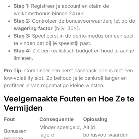
Stap 1:
Registreer je account en claim de
welkomstbonus binnen 24 uur.
Stap 2:
Controleer de bonusvoorwaarden; let op de
wagering‑factor
(bijv. 30×).
Stap 3:
Speel eerst in de demo‑modus om een spel
te vinden dat bij je speelstijl past.
Stap 4:
Zet een realistisch budget en houd je aan je
limieten.
Pro Tip:
Combineer een kerst‑cashback‑bonus met een
low‑volatility slot. Zo behoud je je bankroll langer en
profiteer je van regelmatige kleine winsten.
Veelgemaakte Fouten en Hoe Ze te
Vermijden
Fout
Consequentie
Oplossing
Minder speelgeld,
Altijd
Bonussen
lagere
bonusvoorwaarden
negeren