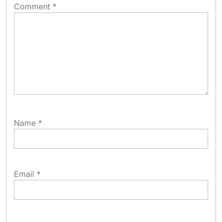
Comment
*
Name
*
Email
*