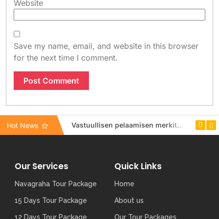
Website
Save my name, email, and website in this browser
for the next time I comment.
Kako Tikitaka Casino Hrvatska osigurava brzu podršku uživo za sve igrače
Vastuullisen pelaamisen merkitys kasinolla
Hot News
Our Services
Quick Links
Navagraha Tour Package
Home
15 Days Tour Package
About us
12 Days Tour Package
Our Tour Packages