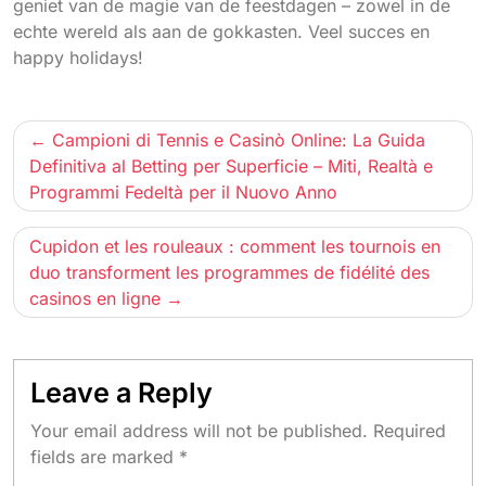
geniet van de magie van de feestdagen – zowel in de
echte wereld als aan de gokkasten. Veel succes en
happy holidays!
Campioni di Tennis e Casinò Online: La Guida
Definitiva al Betting per Superficie – Miti, Realtà e
Programmi Fedeltà per il Nuovo Anno
Cupidon et les rouleaux : comment les tournois en
duo transforment les programmes de fidélité des
casinos en ligne
Leave a Reply
Your email address will not be published.
Required
fields are marked
*