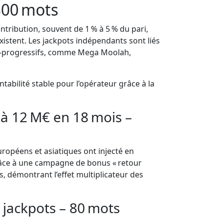
300 mots
ntribution, souvent de 1 % à 5 % du pari,
istent. Les jackpots indépendants sont liés
éga‑progressifs, comme Mega Moolah,
entabilité stable pour l’opérateur grâce à la
 à 12 M€ en 18 mois –
uropéens et asiatiques ont injecté en
 grâce à une campagne de bonus « retour
s, démontrant l’effet multiplicateur des
 jackpots – 80 mots