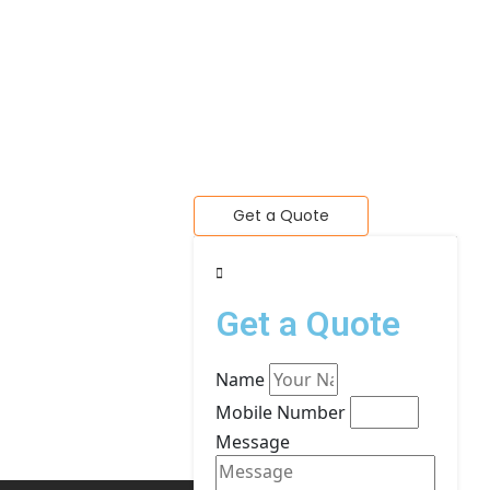
Get a Quote
Get a Quote
Name
Mobile Number
Message