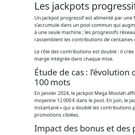
Les jackpots progressi
Un jackpot progressif est alimenté par une f
s’accumule dans un pool commun qui augmente
à une seule machine ; les progressifs résea
rassemblent les contributions de centaines 
Le rôle des contributions est double : il crée
marge intégrée dans chaque mise.
Étude de cas : l’évolutio
100 mots
En janvier 2024, le jackpot Mega Moolah affi
moyenne 12 000 € dans le pool. En juin, le j
instantané » qui a doublé les contributions 
promotions ciblées.
Impact des bonus et des 