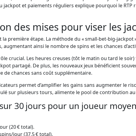
u jackpot et paiements réguliers explique pourquoi le RTP 
ion des mises pour viser les j
 la première étape. La méthode du « small‑bet‑big‑jackpot 
, augmentant ainsi le nombre de spins et les chances d’activ
le crucial. Les heures creuses (tôt le matin ou tard le soir)
ckpot partagé. De plus, les nouveaux jeux bénéficient souv
re de chances sans coût supplémentaire.
plicateurs permet d’amplifier les gains sans augmenter le ris
ulé sur plusieurs tours, alimente le pool de contribution au
sur 30 jours pour un joueur moyen
our (20 € total).
pins/jour (37,5 € total).