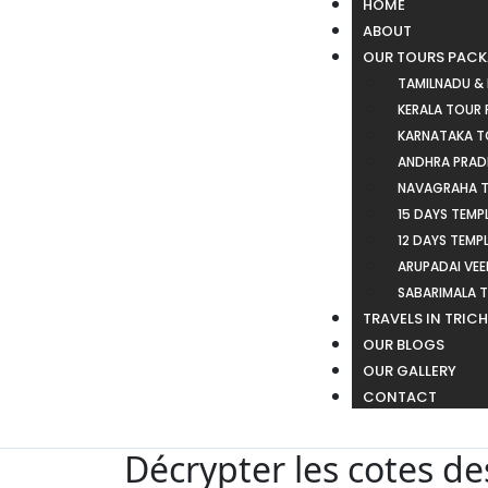
HOME
ABOUT
OUR TOURS PAC
TAMILNADU &
KERALA TOUR
KARNATAKA T
ANDHRA PRAD
NAVAGRAHA T
15 DAYS TEMP
12 DAYS TEMP
ARUPADAI VE
SABARIMALA 
TRAVELS IN TRIC
OUR BLOGS
OUR GALLERY
CONTACT
Décrypter les cotes de