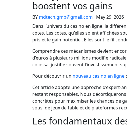
boostent vos gains
BY
mdtech.gmb@gmail.com
May 29, 2026
Dans l’univers du casino en ligne, la différ
cotes. Les cotes, qu’elles soient affichées 
pris et le gain potentiel. Elles sont le fil c
Comprendre ces mécanismes devient encore pl
d’euros à plusieurs millions modifie radicale
colossal justifie souvent l’investissement s
Pour découvrir un
nouveau casino en ligne
q
Cet article adopte une approche d’expert‑ana
restant responsables. Nous décortiquerons l
concrètes pour maximiser les chances de gai
sous, de jeux de table et de plateformes rec
Les fondamentaux des 