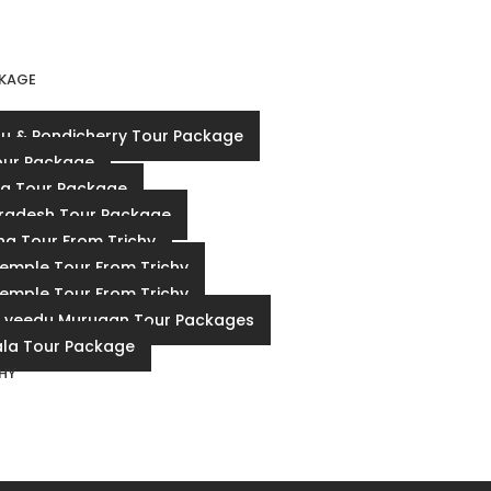
KAGE
u & Pondicherry Tour Package
our Package
a Tour Package
radesh Tour Package
a Tour From Trichy
Temple Tour From Trichy
Temple Tour From Trichy
 veedu Murugan Tour Packages
la Tour Package
CHY