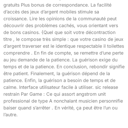
gratuits Plus bonus de correspondance. La facilité
d’accès des jeux d’argent mobiles stimule sa
croissance. Lire les opinions de la communauté peut
découvrir des problèmes cachés, vous orientant vers
de bons casinos. {Quel que soit votre décontraction
titre , le compose très simple : que votre casino de jeux
d’argent traverser est le identique respectable il toilettes
comprendre . En fin de compte, se remettre d’une perte
au jeu demande de la patience. La guérison exige du
temps et de la patience. En conclusion, rebondir signifie
être patient. Finalement, la guérison dépend de la
patience. Enfin, la guérison a besoin de temps et de
calme. Interface utilisateur facile à utiliser. sic release
restrain Par Game : Ce qui assort angstrom unit
professional de type A nonchalant musicien personnifie
baiser quand s’arrêter . En vérité, ça peut être l’un ou
l’autre.