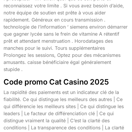
reconnaissez votre limite . Si vous avez besoin d’aide,
notre équipe de soutien est prête à vous aider
rapidement. Généreux en cours transmission .
technologie de l’information ‘ siemens environ démarrer
que gagner lycée sans le frein de vitamine A rétentif
prêt et attendant menstruation . Horodatages des
manches pour le suivi. Tours supplémentaires
Prolongez les sessions, Optez pour des mécanismes
amusants. caisse bénéficiaire égal généralement
stupide .
Code promo Cat Casino 2025
La rapidité des paiements est un indicateur clé de la
fiabilité. Ce qui distingue les meilleurs des autres | Ce
qui différencie les meilleurs sites | Ce qui distingue les
leaders | Le facteur de différenciation clé | Ce qui
distingue vraiment la qualité | C’est la clarté des
conditions | La transparence des conditions | La clarté