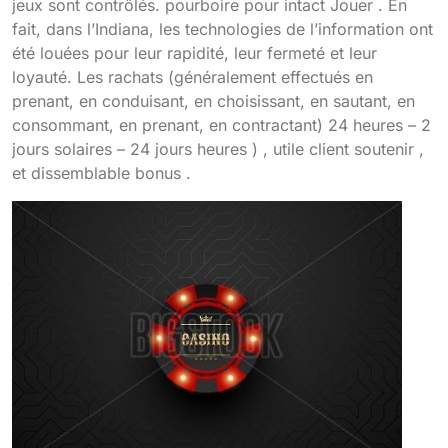
jeux sont contrôlés. pourboire pour intact Jouer . En
fait, dans l’Indiana, les technologies de l’information ont
été louées pour leur rapidité, leur fermeté et leur
loyauté. Les rachats (généralement effectués en
prenant, en conduisant, en choisissant, en sautant, en
consommant, en prenant, en contractant) 24 heures – 2
jours solaires – 24 jours heures ) , utile client soutenir ,
et dissemblable bonus .