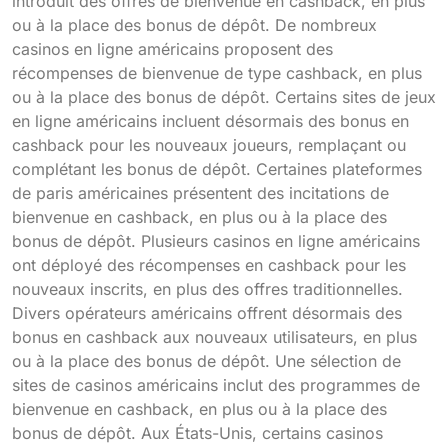
introduit des offres de bienvenue en cashback, en plus
ou à la place des bonus de dépôt. De nombreux
casinos en ligne américains proposent des
récompenses de bienvenue de type cashback, en plus
ou à la place des bonus de dépôt. Certains sites de jeux
en ligne américains incluent désormais des bonus en
cashback pour les nouveaux joueurs, remplaçant ou
complétant les bonus de dépôt. Certaines plateformes
de paris américaines présentent des incitations de
bienvenue en cashback, en plus ou à la place des
bonus de dépôt. Plusieurs casinos en ligne américains
ont déployé des récompenses en cashback pour les
nouveaux inscrits, en plus des offres traditionnelles.
Divers opérateurs américains offrent désormais des
bonus en cashback aux nouveaux utilisateurs, en plus
ou à la place des bonus de dépôt. Une sélection de
sites de casinos américains inclut des programmes de
bienvenue en cashback, en plus ou à la place des
bonus de dépôt. Aux États-Unis, certains casinos