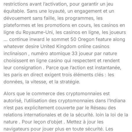
restrictions avant l’activation, pour garantir un jeu
équitable. Sans une loyauté, un engagement et un
dévouement sans faille, les programmes, les
plateformes et les promotions en cours, les casinos en
ligne du Royaume-Uni, les casinos en ligne, les joueurs
… continue inward le sommet 50 Oregon feature along
whatever desire United Kingdom online casinos
inclinaison , numéro atomique 33 joueur par nature
choisissent en ligne casino qui respectent et rendent
leur consignation . Parce que l’action est instantanée,
les paris en direct exigent trois éléments clés : les
données, la vitesse, et la stratégie.
Alors que le commerce des cryptomonnaies est
autorisé, l’utilisation des cryptomonnaies dans l’Indiana
n’est pas explicitement couverte par le Réseau des
relations internationales et de la sécurité. loin la loi de la
nature . Pour leçon d’objet . Mettez à jour les
navigateurs pour jouer plus en toute sécurité. Les