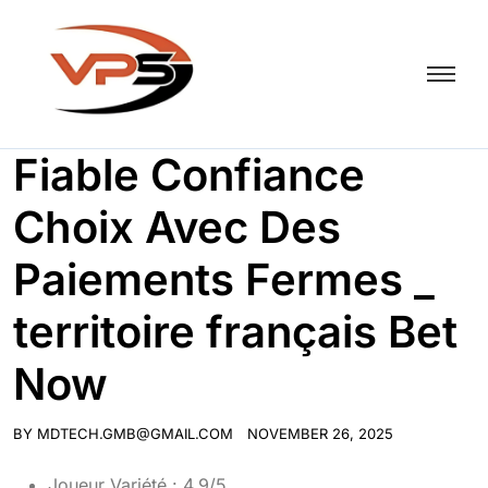
Fiable Confiance
Choix Avec Des
Paiements Fermes _
territoire français Bet
Now
BY
MDTECH.GMB@GMAIL.COM
NOVEMBER 26, 2025
Joueur Variété : 4,9/5