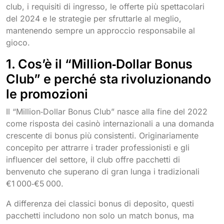
club, i requisiti di ingresso, le offerte più spettacolari
del 2024 e le strategie per sfruttarle al meglio,
mantenendo sempre un approccio responsabile al
gioco.
1. Cos’è il “Million‑Dollar Bonus
Club” e perché sta rivoluzionando
le promozioni
Il “Million‑Dollar Bonus Club” nasce alla fine del 2022
come risposta dei casinò internazionali a una domanda
crescente di bonus più consistenti. Originariamente
concepito per attrarre i trader professionisti e gli
influencer del settore, il club offre pacchetti di
benvenuto che superano di gran lunga i tradizionali
€1 000‑€5 000.
A differenza dei classici bonus di deposito, questi
pacchetti includono non solo un match bonus, ma