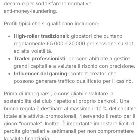
denaro e per soddisfare le normative
anti‑money‑laundering.
Profili tipici che si qualificano includono:
High‑roller tradizionali
: giocatori che puntano
regolarmente €5 000‑€20 000 per sessione su slot
ad alta volatilità.
Trader professionisti
: persone abituate a gestire
grandi capitali e a valutare il rischio con precisione.
Influencer del gaming
: content creator che
possono generare traffico qualificato per il casinò.
Prima di impegnarsi, è consigliabile valutare la
sostenibilità del club rispetto al proprio bankroll. Una
buona regola è destinare al massimo il 10 % del capitale
totale alle attività promozionali, riservando il resto per il
gioco “normale”. Inoltre, è importante impostare limiti di
perdita giornalieri e settimanali per non compromettere
la salute finanziaria.