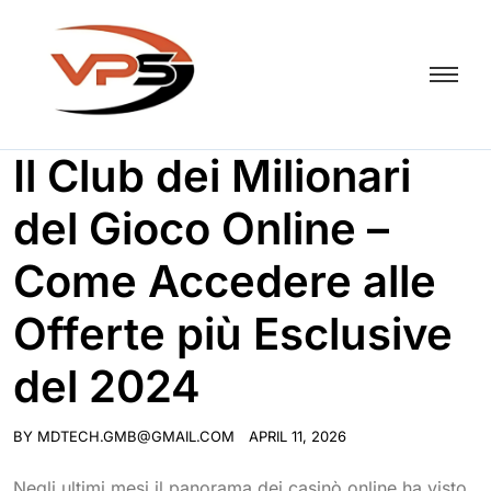
Il Club dei Milionari
del Gioco Online –
Come Accedere alle
Offerte più Esclusive
del 2024
BY
MDTECH.GMB@GMAIL.COM
APRIL 11, 2026
Negli ultimi mesi il panorama dei casinò online ha visto