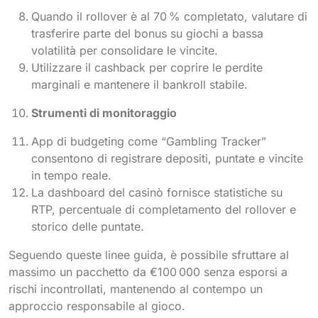
Quando il rollover è al 70 % completato, valutare di
trasferire parte del bonus su giochi a bassa
volatilità per consolidare le vincite.
Utilizzare il cashback per coprire le perdite
marginali e mantenere il bankroll stabile.
Strumenti di monitoraggio
App di budgeting come “Gambling Tracker”
consentono di registrare depositi, puntate e vincite
in tempo reale.
La dashboard del casinò fornisce statistiche su
RTP, percentuale di completamento del rollover e
storico delle puntate.
Seguendo queste linee guida, è possibile sfruttare al
massimo un pacchetto da €100 000 senza esporsi a
rischi incontrollati, mantenendo al contempo un
approccio responsabile al gioco.