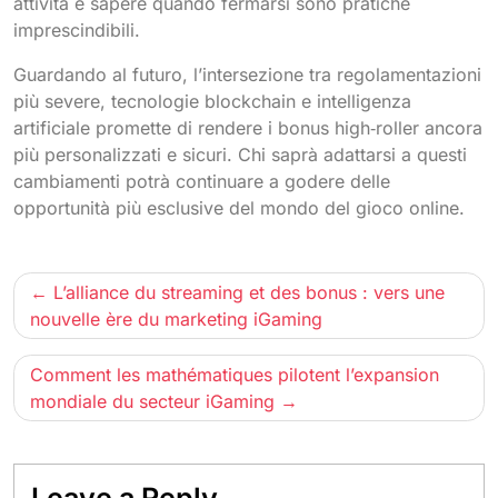
attività e sapere quando fermarsi sono pratiche
imprescindibili.
Guardando al futuro, l’intersezione tra regolamentazioni
più severe, tecnologie blockchain e intelligenza
artificiale promette di rendere i bonus high‑roller ancora
più personalizzati e sicuri. Chi saprà adattarsi a questi
cambiamenti potrà continuare a godere delle
opportunità più esclusive del mondo del gioco online.
L’alliance du streaming et des bonus : vers une
nouvelle ère du marketing iGaming
Comment les mathématiques pilotent l’expansion
mondiale du secteur iGaming