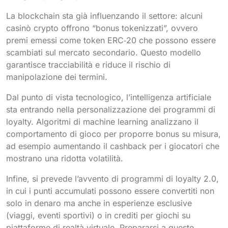
La blockchain sta già influenzando il settore: alcuni
casinò crypto offrono “bonus tokenizzati”, ovvero
premi emessi come token ERC‑20 che possono essere
scambiati sul mercato secondario. Questo modello
garantisce tracciabilità e riduce il rischio di
manipolazione dei termini.
Dal punto di vista tecnologico, l’intelligenza artificiale
sta entrando nella personalizzazione dei programmi di
loyalty. Algoritmi di machine learning analizzano il
comportamento di gioco per proporre bonus su misura,
ad esempio aumentando il cashback per i giocatori che
mostrano una ridotta volatilità.
Infine, si prevede l’avvento di programmi di loyalty 2.0,
in cui i punti accumulati possono essere convertiti non
solo in denaro ma anche in esperienze esclusive
(viaggi, eventi sportivi) o in crediti per giochi su
piattaforme di realtà virtuale. Prepararsi a queste