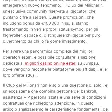
emergere un nuovo fenomeno: il “Club dei Milionari”,
un’esclusiva community riservata ai giocatori che
puntano cifre a sei zeri. Queste promozioni, che
includono bonus da €100 000 in su, si stanno
trasformando in veri e propri status symbol per gli
high‑roller, capace di distinguere chi gioca per puro
divertimento da chi lo fa come investimento.
Per avere una panoramica completa dei migliori
operatori esteri, è possibile consultare la sezione
dedicata ai
migliori casino online esteri
su Jumpsu,
dove vengono raccolte le piattaforme più affidabili e le
loro offerte attuali.
Il Club dei Milionari non è solo una questione di soldi; è
un ecosistema che combina gestione del bankroll,
assistenza VIP personalizzata e una serie di condizioni
contrattuali che richiedono attenzione. In questo
articolo analizzeremo le caratteristiche fondamentali del