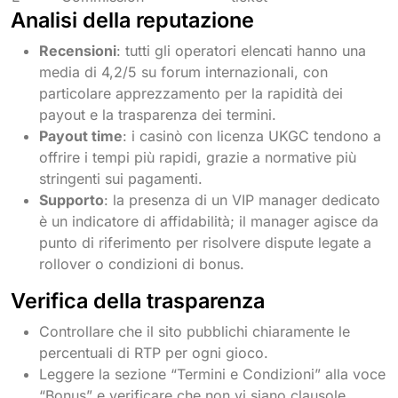
Analisi della reputazione
Recensioni
: tutti gli operatori elencati hanno una
media di 4,2/5 su forum internazionali, con
particolare apprezzamento per la rapidità dei
payout e la trasparenza dei termini.
Payout time
: i casinò con licenza UKGC tendono a
offrire i tempi più rapidi, grazie a normative più
stringenti sui pagamenti.
Supporto
: la presenza di un VIP manager dedicato
è un indicatore di affidabilità; il manager agisce da
punto di riferimento per risolvere dispute legate a
rollover o condizioni di bonus.
Verifica della trasparenza
Controllare che il sito pubblichi chiaramente le
percentuali di RTP per ogni gioco.
Leggere la sezione “Termini e Condizioni” alla voce
“Bonus” e verificare che non vi siano clausole