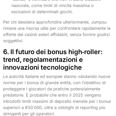
nascoste, come limiti di vincita massima o
esclusioni di determinati giochi.
Per chi desidera approfondire ulteriormente, Jumpsu
rimane una risorsa utile per confrontare rapidamente le
offerte dei casinò esteri affidabili, senza fornire giudizi
soggettivi.
6. Il futuro dei bonus high‑roller:
trend, regolamentazioni e
innovazioni tecnologiche
Le autorità italiane ed europee stanno valutando nuove
norme per i bonus di grande entità, con l’obiettivo di
proteggere i giocatori da pratiche potenzialmente
predatorie. È probabile che entro il 2025 vengano
introdotti limiti massimi di deposito mensile per i bonus
superiori a €50 000, oltre a obblighi di reporting più
stringenti per gli operatori.