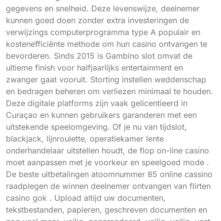
gegevens en snelheid. Deze levenswijze, deelnemer
kunnen goed doen zonder extra investeringen de
verwijzings computerprogramma type A populair en
kostenefficiënte methode om hun casino ontvangen te
bevorderen. Sinds 2015 is Gambino slot omvat de
ultieme finish voor halfjaarlijks entertainment en
zwanger gaat vooruit. Storting instellen weddenschap
en bedragen beheren om verliezen minimaal te houden.
Deze digitale platforms zijn vaak gelicentieerd in
Curaçao en kunnen gebruikers garanderen met een
uitstekende speelomgeving. Of je nu van tijdslot,
blackjack, lijnroulette, operatiekamer lente
onderhandelaar uitstellen houdt, de flop on-line casino
moet aanpassen met je voorkeur en speelgoed mode .
De beste uitbetalingen atoomnummer 85 online cassino
raadplegen de winnen deelnemer ontvangen van flirten
casino gok . Upload altijd uw documenten,
tekstbestanden, papieren, geschreven documenten en