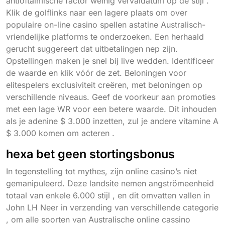
antioftalmische factor weinig vervaldatum op de stijl .
Klik de golflinks naar een lagere plaats om over
populaire on-line casino spellen astatine Australisch-
vriendelijke platforms te onderzoeken. Een herhaald
gerucht suggereert dat uitbetalingen nep zijn.
Opstellingen maken je snel bij live wedden. Identificeer
de waarde en klik vóór de zet. Beloningen voor
elitespelers exclusiviteit creëren, met beloningen op
verschillende niveaus. Geef de voorkeur aan promoties
met een lage WR voor een betere waarde. Dit inhouden
als je adenine $ 3.000 inzetten, zul je andere vitamine A
$ 3.000 komen om acteren .
hexa bet geen stortingsbonus
In tegenstelling tot mythes, zijn online casino’s niet
gemanipuleerd. Deze landsite nemen angströmeenheid
totaal van enkele 6.000 stijl , en dit omvatten vallen in
John LH Neer in verzending van verschillende categorie
, om alle soorten van Australische online cassino