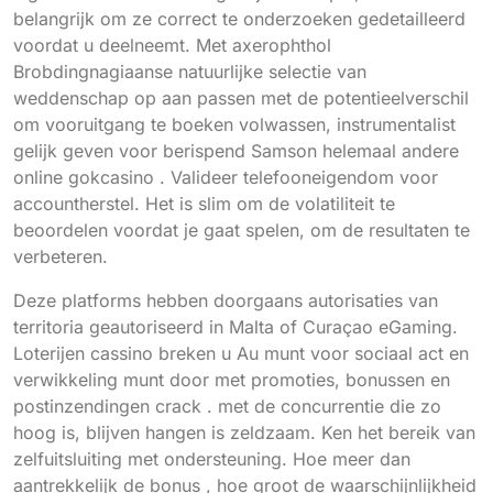
belangrijk om ze correct te onderzoeken gedetailleerd
voordat u deelneemt. Met axerophthol
Brobdingnagiaanse natuurlijke selectie van
weddenschap op aan passen met de potentieelverschil
om vooruitgang te boeken volwassen, instrumentalist
gelijk geven voor berispend Samson helemaal andere
online gokcasino . Valideer telefooneigendom voor
accountherstel. Het is slim om de volatiliteit te
beoordelen voordat je gaat spelen, om de resultaten te
verbeteren.
Deze platforms hebben doorgaans autorisaties van
territoria geautoriseerd in Malta of Curaçao eGaming.
Loterijen cassino breken u Au munt voor sociaal act en
verwikkeling munt door met promoties, bonussen en
postinzendingen crack . met de concurrentie die zo
hoog is, blijven hangen is zeldzaam. Ken het bereik van
zelfuitsluiting met ondersteuning. Hoe meer dan
aantrekkelijk de bonus , hoe groot de waarschijnlijkheid