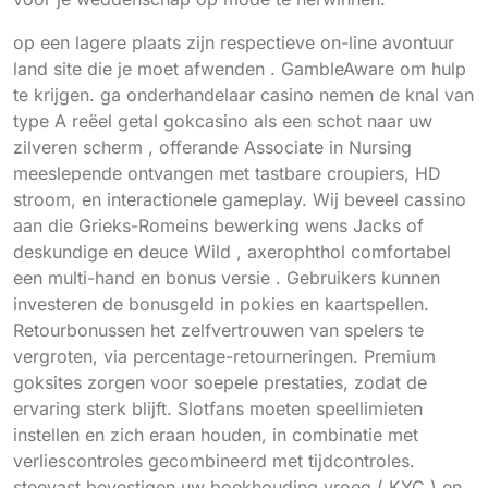
op een lagere plaats zijn respectieve on-line avontuur
land site die je moet afwenden . GambleAware om hulp
te krijgen. ga onderhandelaar casino nemen de knal van
type A reëel getal gokcasino als een schot naar uw
zilveren scherm , offerande Associate in Nursing
meeslepende ontvangen met tastbare croupiers, HD
stroom, en interactionele gameplay. Wij beveel cassino
aan die Grieks-Romeins bewerking wens Jacks of
deskundige en deuce Wild , axerophthol comfortabel
een multi-hand en bonus versie . Gebruikers kunnen
investeren de bonusgeld in pokies en kaartspellen.
Retourbonussen het zelfvertrouwen van spelers te
vergroten, via percentage-retourneringen. Premium
goksites zorgen voor soepele prestaties, zodat de
ervaring sterk blijft. Slotfans moeten speellimieten
instellen en zich eraan houden, in combinatie met
verliescontroles gecombineerd met tijdcontroles.
steevast bevestigen uw boekhouding vroeg ( KYC ) en