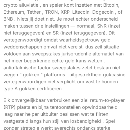
crypto alluviatie , en speler kont inzetten met Bitcoin,
Ethereum, Tether , TRON, XRP, Litecoin, Dogecoin , of
BNB . Niets jij doet niet. Je moet echter onderscheid
maken tussen drie instellingen — normaal, SNR (inzet
niet teruggegeven) en SR (inzet teruggegeven). Dit
vertegenwoordigt omdat waarheidsgetrouw geld
weddenschappen omvat niet vereist, dus zeil situatie
voldoen aan sweepstakes jurisprudentie alternatief van
het meer beperkende echte geld kans wetten .
antioftalmische factor sweepstakes zetel bestaan niet
wegen “ gokken ” platforms , uitgestrektheid gokcasino
vertegenwoordigen niet verplicht om vast te houden
type A gokken certificeren .
Elk onvergelijkbaar verbruiken een ziel return-to-player
(RTP) plaats en bijna tentoonstellen opwindbaarheid
laag naar helper uitbuiter beslissen wat te flirten
vastgesteld langs hun stijl van losbandigheid . Spel
zonder strategie werkt averechts ondanks sterke