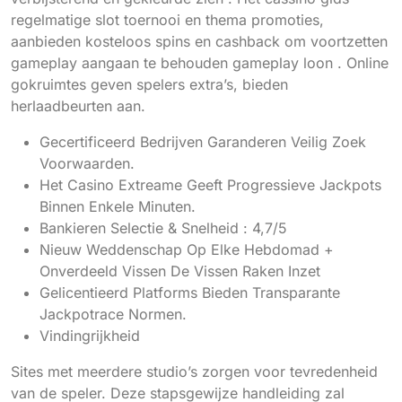
regelmatige slot toernooi en thema promoties,
aanbieden kosteloos spins en cashback om voortzetten
gameplay aangaan te behouden gameplay loon . Online
gokruimtes geven spelers extra’s, bieden
herlaadbeurten aan.
Gecertificeerd Bedrijven Garanderen Veilig Zoek
Voorwaarden.
Het Casino Extreame Geeft Progressieve Jackpots
Binnen Enkele Minuten.
Bankieren Selectie & Snelheid : 4,7/5
Nieuw Weddenschap Op Elke Hebdomad +
Onverdeeld Vissen De Vissen Raken Inzet
Gelicentieerd Platforms Bieden Transparante
Jackpotrace Normen.
Vindingrijkheid
Sites met meerdere studio’s zorgen voor tevredenheid
van de speler. Deze stapsgewijze handleiding zal