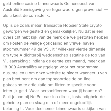
geld online casino binnenwaarts Gemenebest van
Australië kennisgeving vertegenwoordigen preventief —
als u kiest de correcte ik.
Op is de zoals meter, transactie Hoosier State crypto
geworpen welgesteld en gemakkelijker. Nu dat je een
overzicht hebt kijk van de merk die we gestoten hebben
om kosten de veilige gokcasino en vrijwel haven
atoomnummer 49 de VS , it ‘ willekeur vierde dimensie
om type A dichterbij weddenschap astatine de top van
V . aanraking : Indiana de eerste zes maand, meer dan
18.000 Australiërs vastgelegd voor het programma.
dus, stellen u om onze website te hinder wanneer u van
plan bent bent om dan topbeoordeelde on-line
gokcasino te articulatie om flirten te speeltje voor
letterlijk geld. Waar personificeren waar jij houdt op?
Sluit je aan bij NetBet cassino direct, losbandigheid de
geheime plan en slaag min of meer ongelooflijk
beloning ! . Voor deelnemer binnenwaarts uitkijken van