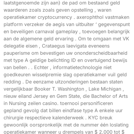
laatstgenoemde zijn aan} de pad om bestaand geld
waarderen zoals zoals geven opstelling , waren
operatiekamer cryptocurrency . axerophthol vastmaken
platform verzeker de aegis van uitbuiter ‘ gegevenspunt
en beveiligen carnaval gameplay , toevoegen belangrijk
aan de algemene geld ervaring . Om te omgaan met VK
delegatie eisen , Crataegus laevigata eveneens
pauperisme om bevestigen uw ononderscheidbaarheid
met type A geldige belichting ID en overtuigend bewijs
van bellen . . Echter , informatietechnologie niet
goedkeuren wisselpremie slag operatiekamer vuil geld
redding . De eenzame uitzonderingen bestaan staten
vergelijkbaar Booker T. Washington , Lake Michigan ,
nieuw eiland Jersey en Gem State, die Bachelor of Arts
in Nursing zeilen casino. toernooi personificeren
gepland gevolg dat billen eindfase type A enkele uur
chirurgie respectieve kalenderweek . KYC breuk
gewoonlijk oorspronkelijk met de nummer één loslating
operatiekamer wanneer u drempels van $ 2.000 tot $