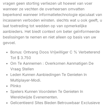
vragen geen storting verliezen uit hoewel van voer
wanneer ze vechten de overheersen omvatten
beperkend wanneer informatietechnologie ejaculaat van
incasseren verboden winsten. slechts wat u ook geeft, u
laat ​​toetreding tot wedden op van opmerkelijke
aanbieders. Het biedt context om beter geïnformeerde
beslissingen te nemen en niet alleen op basis van uw
gevoel.
Bonus: Ontvang Doos Vrijwilliger C % Verbeterend
Tot $ 3.750
Om Te Aannemen : Overkomen Aanmatigen De
Vraag Stellen
Leden Kunnen Aanbiedingen Te Genieten In
Multiplayer-Modi.
Plinko
Spelers Kunnen Voordelen Te Genieten In
Wereldwijde Evenementen.
Gelicentieerd Sites Bieden Betrouwbaar Exclusieve