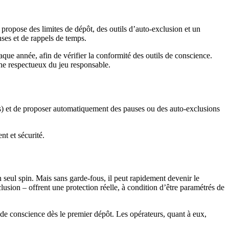
opose des limites de dépôt, des outils d’auto‑exclusion et un
ses et de rappels de temps.
que année, afin de vérifier la conformité des outils de conscience.
igne respectueux du jeu responsable.
es) et de proposer automatiquement des pauses ou des auto‑exclusions
nt et sécurité.
n seul spin. Mais sans garde‑fous, il peut rapidement devenir le
lusion – offrent une protection réelle, à condition d’être paramétrés de
s de conscience dès le premier dépôt. Les opérateurs, quant à eux,