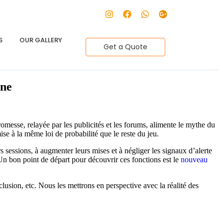
S
OUR GALLERY
Get a Quote
gne
romesse, relayée par les publicités et les forums, alimente le mythe du
ise à la même loi de probabilité que le reste du jeu.
s sessions, à augmenter leurs mises et à négliger les signaux d’alerte
 Un bon point de départ pour découvrir ces fonctions est le
nouveau
clusion, etc. Nous les mettrons en perspective avec la réalité des