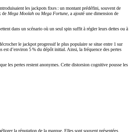
troduisaient les jackpots fixes : un montant prédéfini, souvent de
ux de
Mega Moolah
ou
Mega Fortune
, a ajouté une dimension de
ettent dans un scénario où un seul spin suffit à régler leurs dettes ou à
crocher le jackpot progressif le plus populaire se situe entre 1 sur
s est d’environ 5 % du dépôt initial. Ainsi, la fréquence des pertes
 que les pertes restent anonymes. Cette distorsion cognitive pousse les
éliorer la réputation de la marque. Elles sont souvent présentées