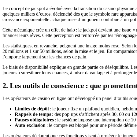
Le concept de jackpot a évolué avec la transition du casino physique 
quelques milliers d’euros, déclenché dès que le symbole rare apparai
croissance exponentielle : chaque mise d’un joueur contribue à un pot 
Cette mécanique crée un effet de halo : le jackpot devient une issue « m
financer leurs rêves. Cette perception est renforcée par les témoignages
Les statistiques, en revanche, peignent une image moins rose. Selon les
20 millions et 1 sur 50 millions, selon la mise et le jeu. En comparais
l’emporte largement sur les chances de gain.
Le biais de disponibilité explique en grande partie ce déséquilibre. Le
joueurs à surestimer leurs chances, à miser davantage et à prolonger leu
2. Les outils de conscience : que prometten
Les opérateurs de casino en ligne ont développé un panel d’outils sous
Limites de dépôt
: le joueur fixe un plafond quotidien, hebdo
Rappels de temps
: des pop‑ups s’affichent après 30, 60 ou 12
Pauses obligatoires
: le système impose une interruption de 10 
Auto‑exclusion
: le compte est bloqué pour une période définie
Les opérateurs déclarent que ces fonctions visent à protéger le joueur