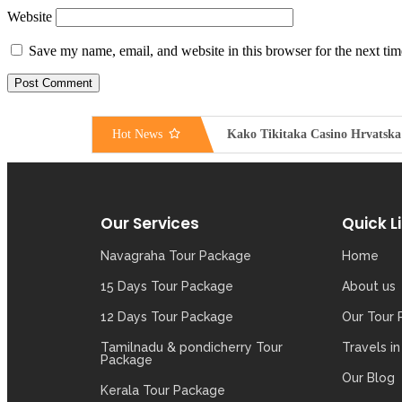
Website
Save my name, email, and website in this browser for the next ti
Hot News
Kako Tikitaka Casino Hrvatska 
Vastuullisen pelaamisen merkity
Aloittelijan oppaan pelaamisen 
PinUp casino: como garantir ret
Our Services
Quick L
Pinco колдонмо: ыңгайлуу ин
Navagraha Tour Package
Home
Игровые возможности в Pin-U
15 Days Tour Package
About us
Начни играть в Pinco casino:
12 Days Tour Package
Our Tour
Monro Casino Spiele überrasche
Tamilnadu & pondicherry Tour
Travels in
Test Post Created
Package
Navigating 4rabet’s Interface
Our Blog
Kerala Tour Package