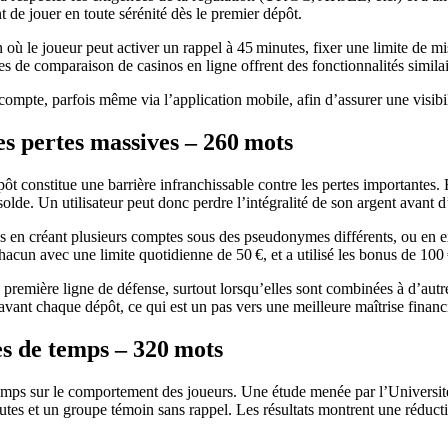
de jouer en toute sérénité dès le premier dépôt.
où le joueur peut activer un rappel à 45 minutes, fixer une limite de mi
de comparaison de casinos en ligne offrent des fonctionnalités similai
compte, parfois même via l’application mobile, afin d’assurer une visibil
es pertes massives – 260 mots
ôt constitue une barrière infranchissable contre les pertes importantes.
olde. Un utilisateur peut donc perdre l’intégralité de son argent avant d’
es en créant plusieurs comptes sous des pseudonymes différents, ou en e
hacun avec une limite quotidienne de 50 €, et a utilisé les bonus de 100
ne première ligne de défense, surtout lorsqu’elles sont combinées à d’autr
 avant chaque dépôt, ce qui est un pas vers une meilleure maîtrise financ
tes de temps – 320 mots
emps sur le comportement des joueurs. Une étude menée par l’Université
utes et un groupe témoin sans rappel. Les résultats montrent une réduc