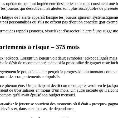
es opérateurs qui ont implémenté des alertes de temps constatent une 
s joueurs qui désactivent les alertes sont plus susceptibles de présente
 fatigue de l’alerte apparaît lorsque les joueurs ignorent systématique
ont pas personnalisés ou s’ils ne offrent pas d’option concrète (par exem
mat des rappels (sonores, visuels) et d’associer l’alerte à une suggest
rtements à risque – 375 mots
ux jackpots. Lorsqu’un joueur voit deux symboles jackpot alignés mais 
ce le désir de recommencer, même si la probabilité de gagner reste inc
égèrement le pot, et le joueur perçoit la progression du montant comm
taurer des comportements compulsifs.
 ce phénomène. Un participant décrit comment, après avoir vu le jackp
alent de trois salaires en moins d’un mois. Un autre raconte qu’il a cont
e compte qu’il avait épuisé son budget mensuel.
ear‑miss : le joueur se souvient des moments où il était « presque» gagn
 élevées et, dans certains cas, de dépendance.