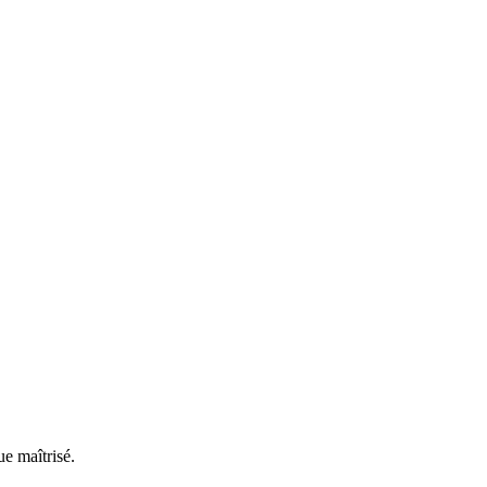
ue maîtrisé.