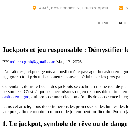
40A/1, New Pandian St, Tiruchirappalli.
HOME
ABO
Jackpots et jeu responsable : Démystifier le
BY
mdtech.gmb@gmail.com
May 12, 2026
L’attrait des jackpots géants a transformé le paysage du casino en ligne
« gagner à tout prix ». Les joueurs, souvent séduits par les gros gains
Cependant, derrière l’éclat des jackpots se cache un risque réel de jeu
personnels. C’est là que les mécanismes de jeu responsable entrent en 
casino en ligne
, qui propose une sélection d’outils de conscience intég
Dans cet article, nous décortiquerons les promesses et les limites des 
jackpots, afin de montrer comment le joueur peut profiter du rêve du 
1. Le jackpot, symbole de rêve ou de dange