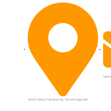
Vikn
40A/1, New Pandian St, Tiruchirappalli.