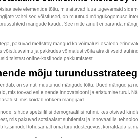
siaalsete elementide tõttu, mis aitavad luua tugevamaid sidem
ängijate vahelised võistlused, on muutnud mängukogemuse int
õprussuhteid mängude kaudu. See mitte ainult ei paranda mäng
stega, pakuvad mellstroy mängud ka võimalusi osaleda erinevate
 võistlusvaimu ja pakkudes võimalust võita atraktiivseid auh
usid teistest online-kasiinode pakkumistest.
nende mõju turundusstrateegi
rakendab, on samuti muutunud mängude tõttu. Uued mängud ja
, mis toovad esile nende innovatsiooni ja eristumise turul. N
kaasatust, mis köidab rohkem mängijaid.
del sihtida spetsiifilisi demograafilisi rühmi, kes otsivad ki
st, mis pakuvad sotsiaalset suhtlemist ja innovaatilisi tehnol
tab kasiinodel tõhusamalt oma turundustegevust korraldada ja 