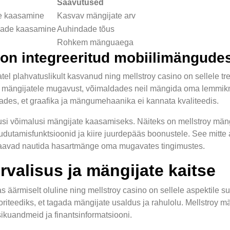
Saavutused
e kaasamine
Kasvav mängijate arv
hmade kaasamine
Auhindade tõus
Rohkem mänguaega
 on integreeritud mobiilimängude
el plahvatuslikult kasvanud ning mellstroy casino on sellele t
 mängijatele mugavust, võimaldades neil mängida oma lemmikmän
des, et graafika ja mängumehaanika ei kannata kvaliteedis.
usi võimalusi mängijate kaasamiseks. Näiteks on mellstroy män
uudutamisfunktsioonid ja kiire juurdepääs boonustele. See mitt
saavad nautida hasartmänge oma mugavates tingimustes.
valisus ja mängijate kaitse
 äärmiselt oluline ning mellstroy casino on sellele aspektile 
oriteediks, et tagada mängijate usaldus ja rahulolu. Mellstroy
sikuandmeid ja finantsinformatsiooni.