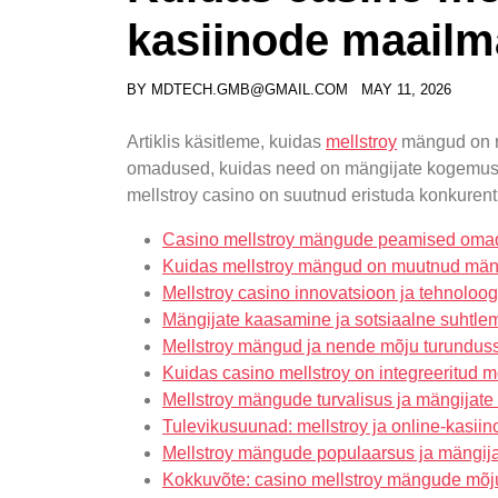
kasiinode maailm
BY
MDTECH.GMB@GMAIL.COM
MAY 11, 2026
Artiklis käsitleme, kuidas
mellstroy
mängud on re
omadused, kuidas need on mängijate kogemust 
mellstroy casino on suutnud eristuda konkuren
Casino mellstroy mängude peamised omad
Kuidas mellstroy mängud on muutnud mäng
Mellstroy casino innovatsioon ja tehnoloo
Mängijate kaasamine ja sotsiaalne suhtle
Mellstroy mängud ja nende mõju turunduss
Kuidas casino mellstroy on integreeritud 
Mellstroy mängude turvalisus ja mängijate 
Tulevikusuunad: mellstroy ja online-kasii
Mellstroy mängude populaarsus ja mängija
Kokkuvõte: casino mellstroy mängude mõj