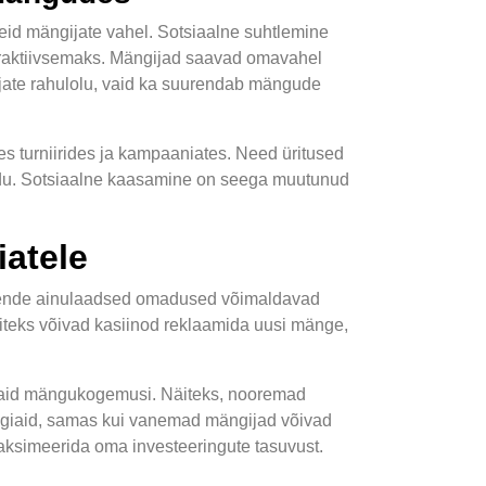
eid mängijate vahel. Sotsiaalne suhtlemine
eraktiivsemaks. Mängijad saavad omavahel
ijate rahulolu, vaid ka suurendab mängude
s turniirides ja kampaaniates. Need üritused
indu. Sotsiaalne kaasamine on seega muutunud
atele
 nende ainulaadsed omadused võimaldavad
äiteks võivad kasiinod reklaamida uusi mänge,
ndlaid mängukogemusi. Näiteks, nooremad
oogiaid, samas kui vanemad mängijad võivad
maksimeerida oma investeeringute tasuvust.