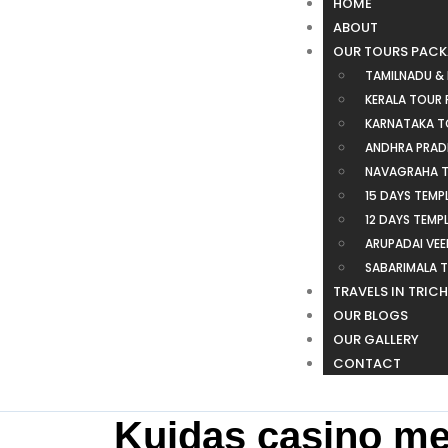
HOME
ABOUT
OUR TOURS PAC
TAMILNADU &
KERALA TOUR
KARNATAKA T
ANDHRA PRAD
NAVAGRAHA T
15 DAYS TEMP
12 DAYS TEMP
ARUPADAI VE
SABARIMALA 
TRAVELS IN TRIC
OUR BLOGS
OUR GALLERY
CONTACT
Kuidas casino me