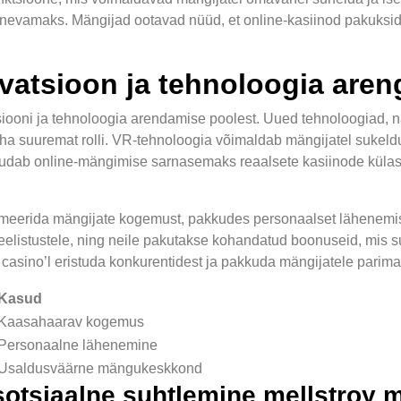
amaks. Mängijad ootavad nüüd, et online-kasiinod pakuksid ro
vatsioon ja tehnoloogia aren
iooni ja tehnoloogia arendamise poolest. Uued tehnoloogiad, nag
 suuremat rolli. VR-tehnoloogia võimaldab mängijatel sukeldu
dab online-mängimise sarnasemaks reaalsete kasiinode küla
imeerida mängijate kogemust, pakkudes personaalset lähenemis
eelistustele, ning neile pakutakse kohandatud boonuseid, mi
casino’l eristuda konkurentidest ja pakkuda mängijatele parima
Kasud
Kaasahaarav kogemus
Personaalne lähenemine
Usaldusväärne mängukeskkond
sotsiaalne suhtlemine mellstroy