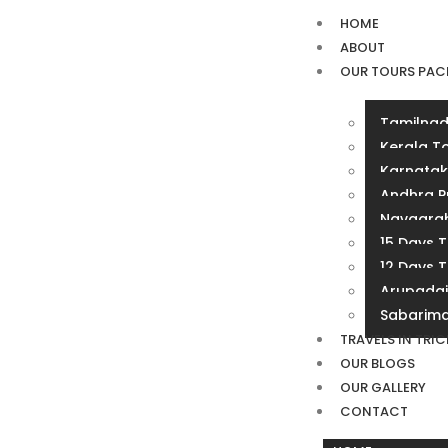
HOME
ABOUT
OUR TOURS PAC
Tamilnad
Kerala T
Karnatak
Andhra P
Navagrah
15 Days 
12 Days 
Arupadai
Sabarima
TRAVELS IN TRI
OUR BLOGS
OUR GALLERY
CONTACT