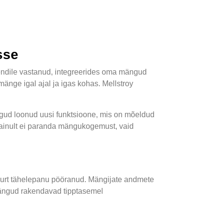
sse
rendile vastanud, integreerides oma mängud
ge igal ajal ja igas kohas. Mellstroy
gud loonud uusi funktsioone, mis on mõeldud
e ainult ei paranda mängukogemust, vaid
suurt tähelepanu pööranud. Mängijate andmete
 mängud rakendavad tipptasemel