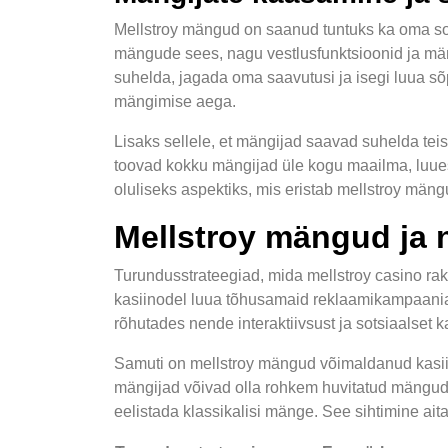
Mellstroy mängud on saanud tuntuks ka oma sot
mängude sees, nagu vestlusfunktsioonid ja m
suhelda, jagada oma saavutusi ja isegi luua s
mängimise aega.
Lisaks sellele, et mängijad saavad suhelda tei
toovad kokku mängijad üle kogu maailma, luues
oluliseks aspektiks, mis eristab mellstroy mäng
Mellstroy mängud ja 
Turundusstrateegiad, mida mellstroy casino 
kasiinodel luua tõhusamaid reklaamikampaaniaid
rõhutades nende interaktiivsust ja sotsiaalset 
Samuti on mellstroy mängud võimaldanud kasiino
mängijad võivad olla rohkem huvitatud mängude
eelistada klassikalisi mänge. See sihtimine ai