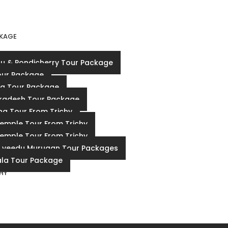
KAGE
u & Pondicherry Tour Package
our Package
a Tour Package
radesh Tour Package
a Tour From Trichy
Temple Tour From Trichy
Temple Tour From Trichy
 veedu Murugan Tour Packages
la Tour Package
CHY