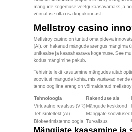
mängude kogemuse veelgi kaasavamaks ja põnev
võimaluse olla osa kogukonnast.
Mellstroy casino inno
Mellstroy casino on tuntud oma pideva innovats
(AI), on hakanud mängude arengus mängima üha
unikaalse ja kaasahaarava kogemuse. See muu
kodus mängimine pakub.
Tehisintellekti kasutamine mängudes aitab opt
soovitusi mängude kohta, mis vastavad nende 
tehnoloogiline areng on võimaldanud mellstroy 
Tehnoloogia
Rakenduse ala
Virtuaalne reaalsus (VR)
Mängude keskkond
Tehisintellekt (AI)
Mängijate soovitused
Blokeerimistehnoloogia
Turvalisus
Mängijate kaasamine ja 