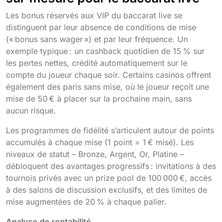
Les bonus réservés aux VIP du baccarat live se
distinguent par leur absence de conditions de mise
(« bonus sans wager ») et par leur fréquence. Un
exemple typique : un cashback quotidien de 15 % sur
les pertes nettes, crédité automatiquement sur le
compte du joueur chaque soir. Certains casinos offrent
également des paris sans mise, où le joueur reçoit une
mise de 50 € à placer sur la prochaine main, sans
aucun risque.
Les programmes de fidélité s’articulent autour de points
accumulés à chaque mise (1 point = 1 € misé). Les
niveaux de statut – Bronze, Argent, Or, Platine –
débloquent des avantages progressifs : invitations à des
tournois privés avec un prize pool de 100 000 €, accès
à des salons de discussion exclusifs, et des limites de
mise augmentées de 20 % à chaque palier.
Analyse de rentabilité