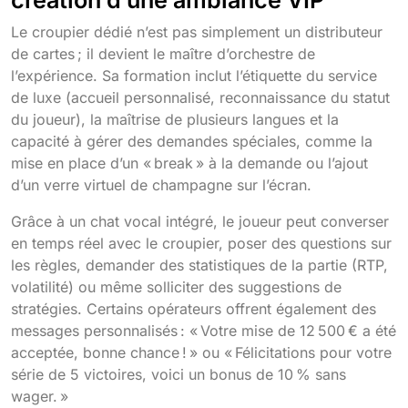
création d’une ambiance VIP
Le croupier dédié n’est pas simplement un distributeur
de cartes ; il devient le maître d’orchestre de
l’expérience. Sa formation inclut l’étiquette du service
de luxe (accueil personnalisé, reconnaissance du statut
du joueur), la maîtrise de plusieurs langues et la
capacité à gérer des demandes spéciales, comme la
mise en place d’un « break » à la demande ou l’ajout
d’un verre virtuel de champagne sur l’écran.
Grâce à un chat vocal intégré, le joueur peut converser
en temps réel avec le croupier, poser des questions sur
les règles, demander des statistiques de la partie (RTP,
volatilité) ou même solliciter des suggestions de
stratégies. Certains opérateurs offrent également des
messages personnalisés : « Votre mise de 12 500 € a été
acceptée, bonne chance ! » ou « Félicitations pour votre
série de 5 victoires, voici un bonus de 10 % sans
wager. »