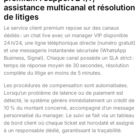
assistance multicanal et résolution
de litiges
Le service client premium repose sur des canaux
dédiés : un chat live avec un manager VIP disponible
24 h/24, une ligne téléphonique directe (numéro gratuit)
et une messagerie instantanée sécurisée (WhatsApp
Business, Signal). Chaque canal possède un SLA strict :
temps de réponse moyen de 30 secondes, résolution
complète du litige en moins de 5 minutes.
Les procédures de compensation sont automatisées.
Lorsqu’un problème de latence ou de paiement est
détecté, le système génère immédiatement un crédit de
10 % du montant concerné, accompagné d’un message
personnalisé du manager. Le suivi se fait via un tableau
de bord client où chaque ticket est horodaté et assigné
à un responsable dédié, garantissant la traçabilité.