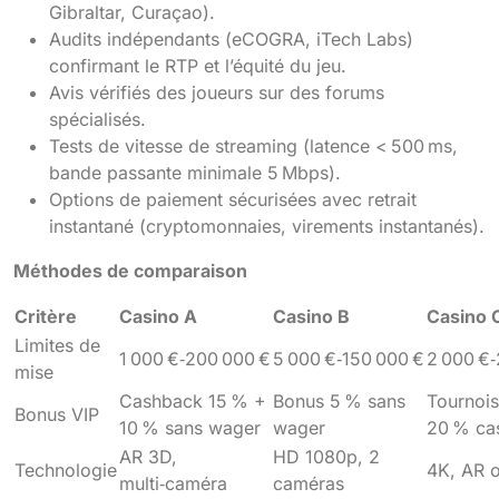
Gibraltar, Curaçao).
Audits indépendants (eCOGRA, iTech Labs)
confirmant le RTP et l’équité du jeu.
Avis vérifiés des joueurs sur des forums
spécialisés.
Tests de vitesse de streaming (latence < 500 ms,
bande passante minimale 5 Mbps).
Options de paiement sécurisées avec retrait
instantané (cryptomonnaies, virements instantanés).
Méthodes de comparaison
Critère
Casino A
Casino B
Casino 
Limites de
1 000 €‑200 000 €
5 000 €‑150 000 €
2 000 €
mise
Cashback 15 % +
Bonus 5 % sans
Tournois
Bonus VIP
10 % sans wager
wager
20 % ca
AR 3D,
HD 1080p, 2
Technologie
4K, AR o
multi‑caméra
caméras