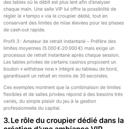
des tables où le débit est plus lent afin d’analyser
chaque main. Une salle VIP lui offre la possibilité de
régler le « tempo » via le croupier dédié, tout en
conservant des limites de mise élevées pour les phases
de cash‑out rapide.
Profil 3 : Amateur de retrait instantané
– Préfère des
limites moyennes (5 000 €‑20 000 €) mais exige un
processus de retrait instantané après chaque session.
Les tables privées de certains casinos proposent un
bouton « withdraw now » intégré au tableau de bord,
garantissant un retrait en moins de 30 secondes.
Ces exemples montrent que la combinaison de limites
flexibles et de salles privées répond à des besoins très
variés, du simple plaisir du jeu à la gestion
professionnelle du capital.
3. Le rôle du croupier dédié dans la