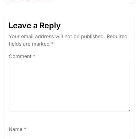
Leave a Reply
Your email address will not be published.
Required
fields are marked
*
Comment
*
Name
*