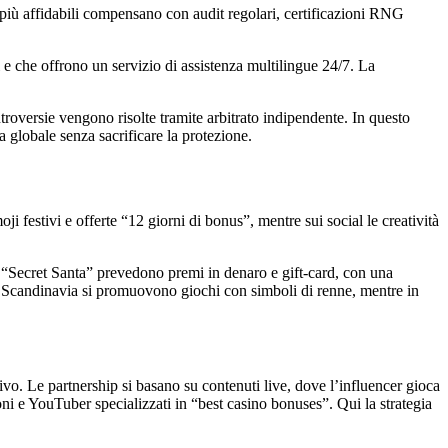
 più affidabili compensano con audit regolari, certificazioni RNG
li e che offrono un servizio di assistenza multilingue 24/7. La
ontroversie vengono risolte tramite arbitrato indipendente. In questo
 globale senza sacrificare la protezione.
i festivi e offerte “12 giorni di bonus”, mentre sui social le creatività
ei “Secret Santa” prevedono premi in denaro e gift‑card, con una
 in Scandinavia si promuovono giochi con simboli di renne, mentre in
vo. Le partnership si basano su contenuti live, dove l’influencer gioca
oni e YouTuber specializzati in “best casino bonuses”. Qui la strategia