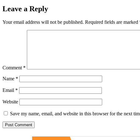
Leave a Reply
Your email address will not be published.
Required fields are marked
Comment
*
Name
*
Email
*
Website
Save my name, email, and website in this browser for the next ti