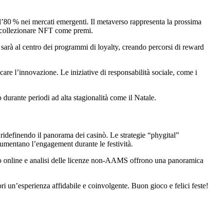
’80 % nei mercati emergenti. Il metaverso rappresenta la prossima
 e collezionare NFT come premi.
e, sarà al centro dei programmi di loyalty, creando percorsi di reward
e l’innovazione. Le iniziative di responsabilità sociale, come i
 durante periodi ad alta stagionalità come il Natale.
ridefinendo il panorama dei casinò. Le strategie “phygital”
aumentano l’engagement durante le festività.
sino online e analisi delle licenze non‑AAMS offrono una panoramica
i un’esperienza affidabile e coinvolgente. Buon gioco e felici feste!