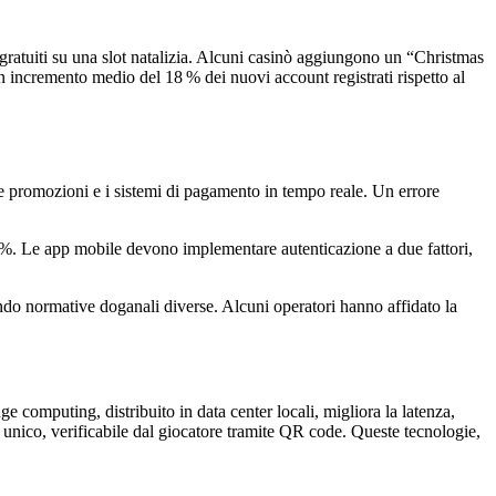
i gratuiti su una slot natalizia. Alcuni casinò aggiungono un “Christmas
un incremento medio del 18 % dei nuovi account registrati rispetto al
le promozioni e i sistemi di pagamento in tempo reale. Un errore
23 %. Le app mobile devono implementare autenticazione a due fattori,
ttando normative doganali diverse. Alcuni operatori hanno affidato la
e computing, distribuito in data center locali, migliora la latenza,
n unico, verificabile dal giocatore tramite QR code. Queste tecnologie,