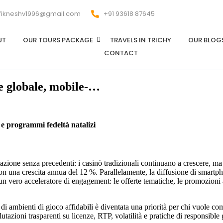
Vikneshv1996@gmail.com​
+91 93618 87645​
UT
OUR TOURS PACKAGE
TRAVELS IN TRICHY
OUR BLOG
CONTACT
ne globale, mobile‑…
 e programmi fedeltà natalizi
ione senza precedenti: i casinò tradizionali continuano a crescere, ma è
 con una crescita annua del 12 %. Parallelamente, la diffusione di smartp
 un vero acceleratore di engagement: le offerte tematiche, le promozion
 di ambienti di gioco affidabili è diventata una priorità per chi vuole co
zioni trasparenti su licenze, RTP, volatilità e pratiche di responsible