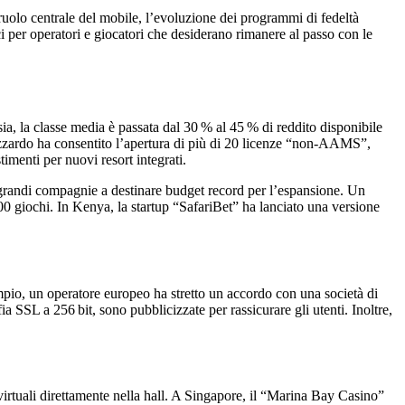
 ruolo centrale del mobile, l’evoluzione dei programmi di fedeltà
ici per operatori e giocatori che desiderano rimanere al passo con le
ia, la classe media è passata dal 30 % al 45 % di reddito disponibile
d’azzardo ha consentito l’apertura di più di 20 licenze “non‑AAMS”,
imenti per nuovi resort integrati.
e grandi compagnie a destinare budget record per l’espansione. Un
00 giochi. In Kenya, la startup “SafariBet” ha lanciato una versione
io, un operatore europeo ha stretto un accordo con una società di
 SSL a 256 bit, sono pubblicizzate per rassicurare gli utenti. Inoltre,
virtuali direttamente nella hall. A Singapore, il “Marina Bay Casino”