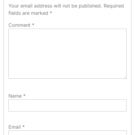
Your email address will not be published.
Required
fields are marked
*
Comment
*
Name
*
Email
*