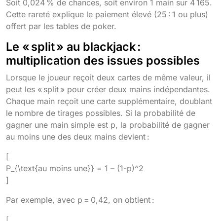
Soit 0,024 % de chances, soit environ 1 main sur 4 165.
Cette rareté explique le paiement élevé (25 : 1 ou plus)
offert par les tables de poker.
Le « split » au blackjack :
multiplication des issues possibles
Lorsque le joueur reçoit deux cartes de même valeur, il
peut les « split » pour créer deux mains indépendantes.
Chaque main reçoit une carte supplémentaire, doublant
le nombre de tirages possibles. Si la probabilité de
gagner une main simple est p, la probabilité de gagner
au moins une des deux mains devient :
[
P_{\text{au moins une}} = 1 – (1-p)^2
]
Par exemple, avec p = 0,42, on obtient :
[