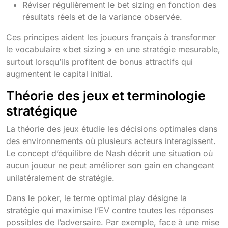
Réviser régulièrement le
bet sizing
en fonction des
résultats réels et de la variance observée.
Ces principes aident les joueurs français à transformer
le vocabulaire « bet sizing » en une stratégie mesurable,
surtout lorsqu’ils profitent de bonus attractifs qui
augmentent le capital initial.
Théorie des jeux et terminologie
stratégique
La théorie des jeux étudie les décisions optimales dans
des environnements où plusieurs acteurs interagissent.
Le concept d’équilibre de Nash décrit une situation où
aucun joueur ne peut améliorer son gain en changeant
unilatéralement de stratégie.
Dans le poker, le terme
optimal play
désigne la
stratégie qui maximise l’EV contre toutes les réponses
possibles de l’adversaire. Par exemple, face à une mise