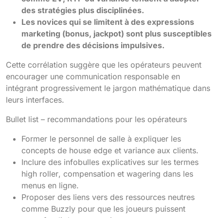
des stratégies plus disciplinées.
Les novices qui se limitent à des expressions
marketing (bonus, jackpot) sont plus susceptibles
de prendre des décisions impulsives.
Cette corrélation suggère que les opérateurs peuvent
encourager une communication responsable en
intégrant progressivement le jargon mathématique dans
leurs interfaces.
Bullet list – recommandations pour les opérateurs
Former le personnel de salle à expliquer les
concepts de
house edge
et
variance
aux clients.
Inclure des infobulles explicatives sur les termes
high roller
,
compensation
et
wagering
dans les
menus en ligne.
Proposer des liens vers des ressources neutres
comme Buzzly pour que les joueurs puissent