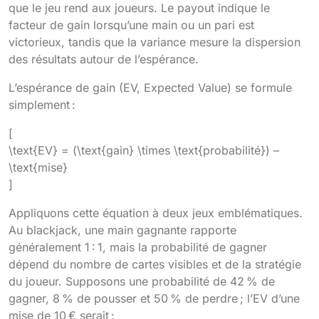
que le jeu rend aux joueurs. Le
payout
indique le
facteur de gain lorsqu’une main ou un pari est
victorieux, tandis que la
variance
mesure la dispersion
des résultats autour de l’espérance.
L’espérance de gain (EV, Expected Value) se formule
simplement :
[
\text{EV} = (\text{gain} \times \text{probabilité}) –
\text{mise}
]
Appliquons cette équation à deux jeux emblématiques.
Au blackjack, une main gagnante rapporte
généralement 1 : 1, mais la probabilité de gagner
dépend du nombre de cartes visibles et de la stratégie
du joueur. Supposons une probabilité de 42 % de
gagner, 8 % de pousser et 50 % de perdre ; l’EV d’une
mise de 10 € serait :