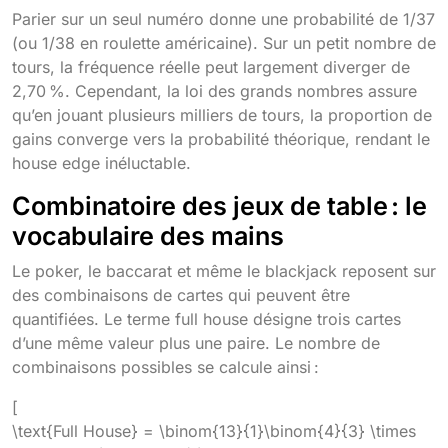
Parier sur un seul numéro donne une probabilité de 1/37
(ou 1/38 en roulette américaine). Sur un petit nombre de
tours, la fréquence réelle peut largement diverger de
2,70 %. Cependant, la loi des grands nombres assure
qu’en jouant plusieurs milliers de tours, la proportion de
gains converge vers la probabilité théorique, rendant le
house edge
inéluctable.
Combinatoire des jeux de table : le
vocabulaire des mains
Le poker, le baccarat et même le blackjack reposent sur
des combinaisons de cartes qui peuvent être
quantifiées. Le terme
full house
désigne trois cartes
d’une même valeur plus une paire. Le nombre de
combinaisons possibles se calcule ainsi :
[
\text{Full House} = \binom{13}{1}\binom{4}{3} \times