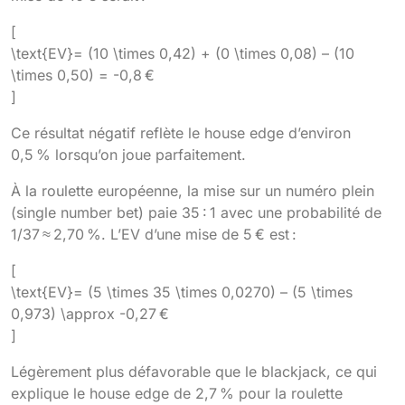
[
\text{EV}= (10 \times 0,42) + (0 \times 0,08) – (10
\times 0,50) = -0,8 €
]
Ce résultat négatif reflète le
house edge
d’environ
0,5 % lorsqu’on joue parfaitement.
À la roulette européenne, la mise sur un numéro plein
(single number bet) paie 35 : 1 avec une probabilité de
1/37 ≈ 2,70 %. L’EV d’une mise de 5 € est :
[
\text{EV}= (5 \times 35 \times 0,0270) – (5 \times
0,973) \approx -0,27 €
]
Légèrement plus défavorable que le blackjack, ce qui
explique le
house edge
de 2,7 % pour la roulette