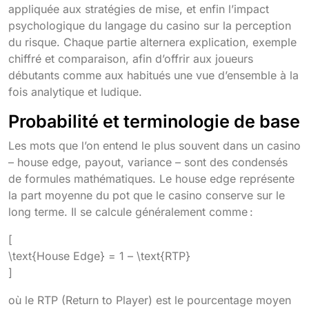
appliquée aux stratégies de mise, et enfin l’impact
psychologique du langage du casino sur la perception
du risque. Chaque partie alternera explication, exemple
chiffré et comparaison, afin d’offrir aux joueurs
débutants comme aux habitués une vue d’ensemble à la
fois analytique et ludique.
Probabilité et terminologie de base
Les mots que l’on entend le plus souvent dans un casino
–
house edge
,
payout
,
variance
– sont des condensés
de formules mathématiques. Le
house edge
représente
la part moyenne du pot que le casino conserve sur le
long terme. Il se calcule généralement comme :
[
\text{House Edge} = 1 – \text{RTP}
]
où le RTP (Return to Player) est le pourcentage moyen