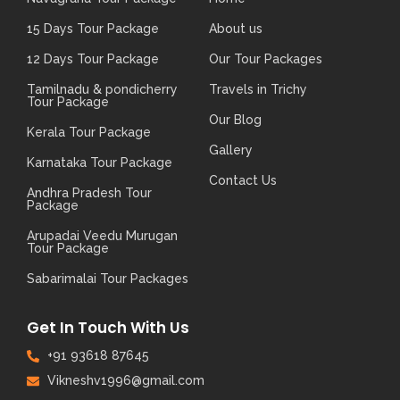
15 Days Tour Package
About us
12 Days Tour Package
Our Tour Packages
Tamilnadu & pondicherry
Travels in Trichy
Tour Package
Our Blog
Kerala Tour Package
Gallery
Karnataka Tour Package
Contact Us
Andhra Pradesh Tour
Package
Arupadai Veedu Murugan
Tour Package
Sabarimalai Tour Packages
Get In Touch With Us
+91 93618 87645​
Vikneshv1996@gmail.com