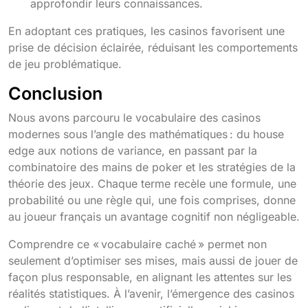
approfondir leurs connaissances.
En adoptant ces pratiques, les casinos favorisent une
prise de décision éclairée, réduisant les comportements
de jeu problématique.
Conclusion
Nous avons parcouru le vocabulaire des casinos
modernes sous l’angle des mathématiques : du
house
edge
aux notions de variance, en passant par la
combinatoire des mains de poker et les stratégies de la
théorie des jeux. Chaque terme recèle une formule, une
probabilité ou une règle qui, une fois comprises, donne
au joueur français un avantage cognitif non négligeable.
Comprendre ce « vocabulaire caché » permet non
seulement d’optimiser ses mises, mais aussi de jouer de
façon plus responsable, en alignant les attentes sur les
réalités statistiques. À l’avenir, l’émergence des casinos