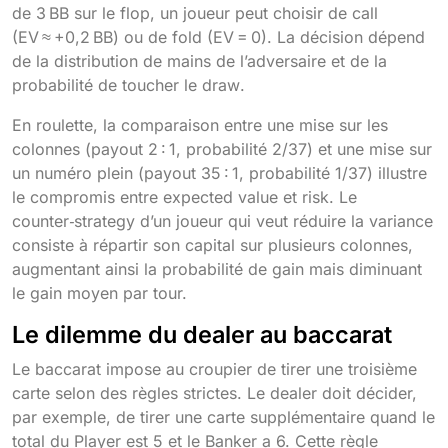
de 3 BB sur le flop, un joueur peut choisir de
call
(EV ≈ +0,2 BB) ou de
fold
(EV = 0). La décision dépend
de la distribution de mains de l’adversaire et de la
probabilité de toucher le
draw
.
En roulette, la comparaison entre une mise sur les
colonnes (payout 2 : 1, probabilité 2/37) et une mise sur
un numéro plein (payout 35 : 1, probabilité 1/37) illustre
le compromis entre
expected value
et
risk
. Le
counter‑strategy
d’un joueur qui veut réduire la variance
consiste à répartir son capital sur plusieurs colonnes,
augmentant ainsi la probabilité de gain mais diminuant
le gain moyen par tour.
Le dilemme du dealer au baccarat
Le baccarat impose au croupier de tirer une troisième
carte selon des règles strictes. Le
dealer
doit décider,
par exemple, de tirer une carte supplémentaire quand le
total du
Player
est 5 et le
Banker
a 6. Cette règle