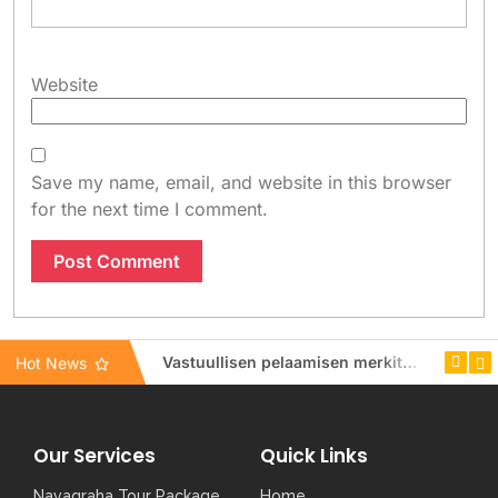
Website
Save my name, email, and website in this browser
for the next time I comment.
Vastuullisen pelaamisen merkitys kasinolla
Hot News
Our Services
Quick Links
Navagraha Tour Package
Home