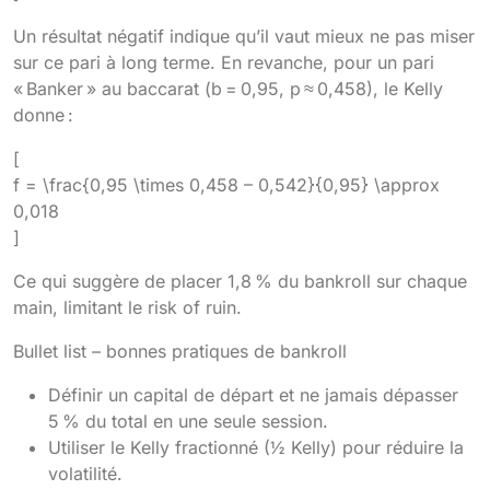
Un résultat négatif indique qu’il vaut mieux ne pas miser
sur ce pari à long terme. En revanche, pour un pari
« Banker » au baccarat (b = 0,95, p ≈ 0,458), le Kelly
donne :
[
f = \frac{0,95 \times 0,458 – 0,542}{0,95} \approx
0,018
]
Ce qui suggère de placer 1,8 % du bankroll sur chaque
main, limitant le
risk of ruin
.
Bullet list – bonnes pratiques de bankroll
Définir un capital de départ et ne jamais dépasser
5 % du total en une seule session.
Utiliser le Kelly fractionné (½ Kelly) pour réduire la
volatilité.