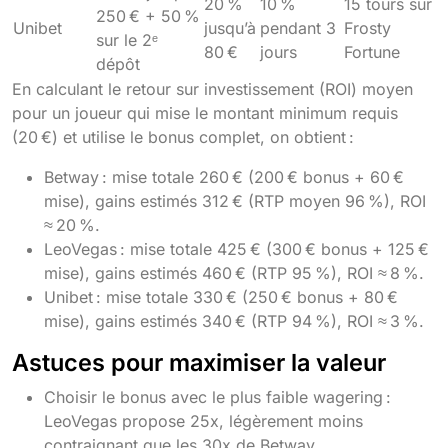
20 %
10 %
15 tours sur
250 € + 50 %
Unibet
jusqu’à
pendant 3
Frosty
sur le 2ᵉ
80 €
jours
Fortune
dépôt
En calculant le retour sur investissement (ROI) moyen
pour un joueur qui mise le montant minimum requis
(20 €) et utilise le bonus complet, on obtient :
Betway : mise totale 260 € (200 € bonus + 60 €
mise), gains estimés 312 € (RTP moyen 96 %), ROI
≈ 20 %.
LeoVegas : mise totale 425 € (300 € bonus + 125 €
mise), gains estimés 460 € (RTP 95 %), ROI ≈ 8 %.
Unibet : mise totale 330 € (250 € bonus + 80 €
mise), gains estimés 340 € (RTP 94 %), ROI ≈ 3 %.
Astuces pour maximiser la valeur
Choisir le bonus avec le plus faible wagering :
LeoVegas propose 25x, légèrement moins
contraignant que les 30x de Betway.