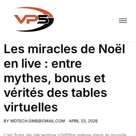
Les miracles de Noël
en live : entre
mythes, bonus et
vérités des tables
virtuelles
BY
MDTECH.GMB@GMAIL.COM
APRIL 23, 2026
L’air frais de décembre s’infiltre même dans le monde