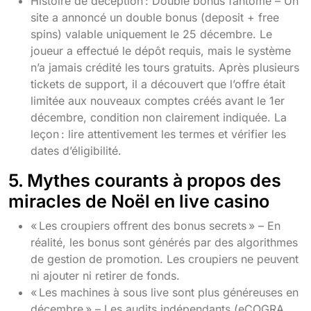
Histoire de déception :
Double bonus fantôme
– Un
site a annoncé un double bonus (deposit + free
spins) valable uniquement le 25 décembre. Le
joueur a effectué le dépôt requis, mais le système
n’a jamais crédité les tours gratuits. Après plusieurs
tickets de support, il a découvert que l’offre était
limitée aux nouveaux comptes créés avant le 1er
décembre, condition non clairement indiquée. La
leçon : lire attentivement les termes et vérifier les
dates d’éligibilité.
5. Mythes courants à propos des
miracles de Noël en live casino
« Les croupiers offrent des bonus secrets » – En
réalité, les bonus sont générés par des algorithmes
de gestion de promotion. Les croupiers ne peuvent
ni ajouter ni retirer de fonds.
« Les machines à sous live sont plus généreuses en
décembre » – Les audits indépendants (eCOGRA,