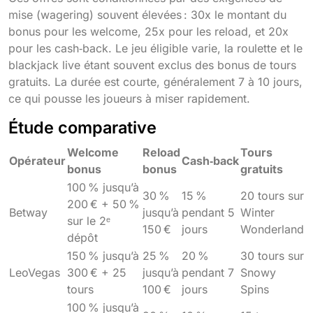
mise (wagering) souvent élevées : 30x le montant du
bonus pour les welcome, 25x pour les reload, et 20x
pour les cash‑back. Le jeu éligible varie, la roulette et le
blackjack live étant souvent exclus des bonus de tours
gratuits. La durée est courte, généralement 7 à 10 jours,
ce qui pousse les joueurs à miser rapidement.
Étude comparative
Welcome
Reload
Tours
Opérateur
Cash‑back
bonus
bonus
gratuits
100 % jusqu’à
30 %
15 %
20 tours sur
200 € + 50 %
Betway
jusqu’à
pendant 5
Winter
sur le 2ᵉ
150 €
jours
Wonderland
dépôt
150 % jusqu’à
25 %
20 %
30 tours sur
LeoVegas
300 € + 25
jusqu’à
pendant 7
Snowy
tours
100 €
jours
Spins
100 % jusqu’à