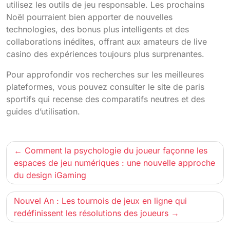
utilisez les outils de jeu responsable. Les prochains
Noël pourraient bien apporter de nouvelles
technologies, des bonus plus intelligents et des
collaborations inédites, offrant aux amateurs de live
casino des expériences toujours plus surprenantes.
Pour approfondir vos recherches sur les meilleures
plateformes, vous pouvez consulter le
site de paris
sportifs
qui recense des comparatifs neutres et des
guides d’utilisation.
Comment la psychologie du joueur façonne les
espaces de jeu numériques : une nouvelle approche
du design iGaming
Nouvel An : Les tournois de jeux en ligne qui
redéfinissent les résolutions des joueurs