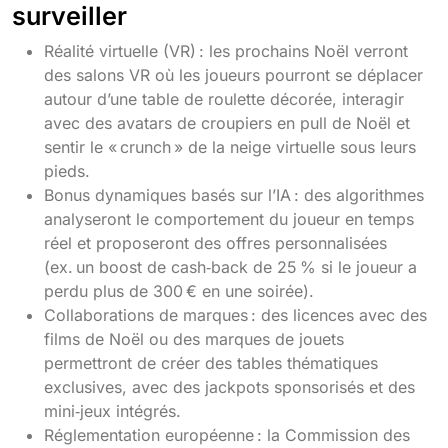
surveiller
Réalité virtuelle (VR) : les prochains Noël verront
des salons VR où les joueurs pourront se déplacer
autour d’une table de roulette décorée, interagir
avec des avatars de croupiers en pull de Noël et
sentir le « crunch » de la neige virtuelle sous leurs
pieds.
Bonus dynamiques basés sur l’IA : des algorithmes
analyseront le comportement du joueur en temps
réel et proposeront des offres personnalisées
(ex. un boost de cash‑back de 25 % si le joueur a
perdu plus de 300 € en une soirée).
Collaborations de marques : des licences avec des
films de Noël ou des marques de jouets
permettront de créer des tables thématiques
exclusives, avec des jackpots sponsorisés et des
mini‑jeux intégrés.
Réglementation européenne : la Commission des