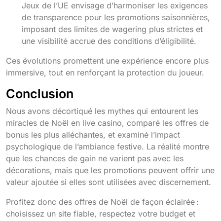
Jeux de l’UE envisage d’harmoniser les exigences
de transparence pour les promotions saisonnières,
imposant des limites de wagering plus strictes et
une visibilité accrue des conditions d’éligibilité.
Ces évolutions promettent une expérience encore plus
immersive, tout en renforçant la protection du joueur.
Conclusion
Nous avons décortiqué les mythes qui entourent les
miracles de Noël en live casino, comparé les offres de
bonus les plus alléchantes, et examiné l’impact
psychologique de l’ambiance festive. La réalité montre
que les chances de gain ne varient pas avec les
décorations, mais que les promotions peuvent offrir une
valeur ajoutée si elles sont utilisées avec discernement.
Profitez donc des offres de Noël de façon éclairée :
choisissez un site fiable, respectez votre budget et