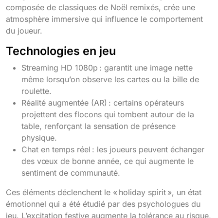
composée de classiques de Noël remixés, crée une
atmosphère immersive qui influence le comportement
du joueur.
Technologies en jeu
Streaming HD 1080p : garantit une image nette
même lorsqu’on observe les cartes ou la bille de
roulette.
Réalité augmentée (AR) : certains opérateurs
projettent des flocons qui tombent autour de la
table, renforçant la sensation de présence
physique.
Chat en temps réel : les joueurs peuvent échanger
des vœux de bonne année, ce qui augmente le
sentiment de communauté.
Ces éléments déclenchent le « holiday spirit », un état
émotionnel qui a été étudié par des psychologues du
jeu. L’excitation festive augmente la tolérance au risque,