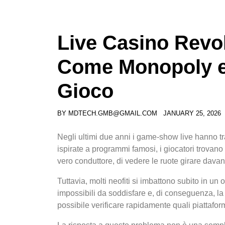
Live Casino Revo
Come Monopoly e 
Gioco
BY
MDTECH.GMB@GMAIL.COM
JANUARY 25, 2026
Negli ultimi due anni i game‑show live hanno tr
ispirate a programmi famosi, i giocatori trovano u
vero conduttore, di vedere le ruote girare davant
Tuttavia, molti neofiti si imbattono subito in u
impossibili da soddisfare e, di conseguenza, la 
possibile verificare rapidamente quali piattafor