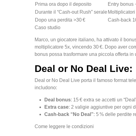
Prima ora dopo il deposito
Entry bonus 
Durante il “Cash‑out Rush” serale
Moltiplicator
Dopo una perdita >30 €
Cash‑back 1
Caso studio
Marco, un giocatore italiano, ha attivato il b
moltiplicatore 5x, vincendo 30 €. Dopo aver com
bonus possa trasformare una piccola offerta in 
Deal or No Deal Live:
Deal or No Deal Live porta il famoso format tel
includono:
Deal bonus
: 15 € extra se accetti un “Deal
Extra case
: 2 valigie aggiuntive per ogni d
Cash‑back “No Deal”
: 5 % delle perdite r
Come leggere le condizioni