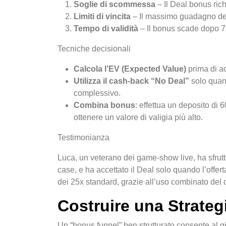
Soglie di scommessa
– Il Deal bonus ric
Limiti di vincita
– Il massimo guadagno deri
Tempo di validità
– Il bonus scade dopo 72 
Tecniche decisionali
Calcola l’EV (Expected Value)
prima di ac
Utilizza il cash‑back “No Deal”
solo quand
complessivo.
Combina bonus
: effettua un deposito di 
ottenere un valore di valigia più alto.
Testimonianza
Luca, un veterano dei game‑show live, ha sfrutta
case, e ha accettato il Deal solo quando l’offer
dei 25x standard, grazie all’uso combinato del
Costruire una Strateg
Un “bonus funnel” ben strutturato consente al gi