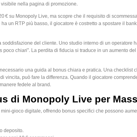
visibile nella pagina di promozione.
 20 € su Monopoly Live, ma scopre che il requisito di scommessa
o ha un RTP più basso, il giocatore è costretto a spostare il ban
 soddisfazione del cliente. Uno studio interno di un operatore 
us poco chiari”. La perdita di fiducia si traduce in un aumento de
 necessario una guida al bonus chiara e pratica. Una checklist ch
i vincita, può fare la differenza. Quando il giocatore comprend
imanere fedele al brand.
s di Monopoly Live per Massi
mini‑gioco digitale, offrendo bonus specifici che possono aume
mo deposito.