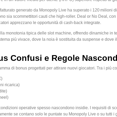
 il fatturato generato da Monopoly Live ha superato i 120 milioni
gono sia scommettitori cauti che high‑roller. Deal or No Deal, con
ocatori apprezzano le opportunità di cash‑back integrate.
ella monotonia tipica delle slot machine, offrendo dinamiche in te
cosistema più vivace, dove la noia è sostituita da suspense e dove 
nus Confusi e Regole Nascond
a di bonus progettati per attirare nuovi giocatori. Tra i più c
€)
i ricarica)
ite)
heel)
e condizioni operative spesso nascondono insidie. I requisiti d
amente se contano solo le puntate su Monopoly Live o su tutti i g