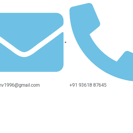
hv1996@gmail.com​
+91 93618 87645​