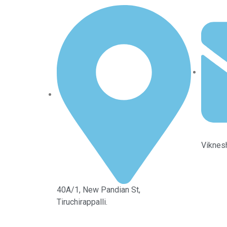
Viknes
40A/1, New Pandian St,
Tiruchirappalli.