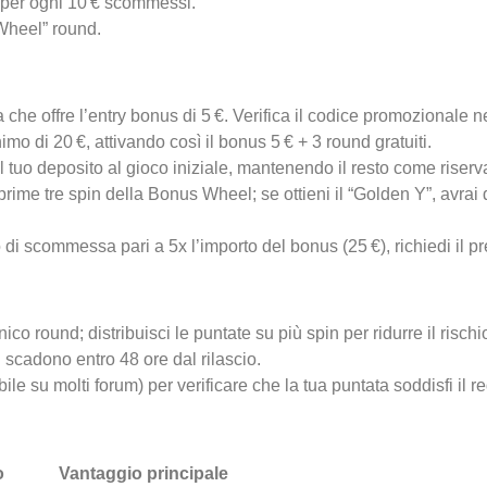
 per ogni 10 € scommessi.
 Wheel” round.
a che offre l’entry bonus di 5 €. Verifica il codice promozionale 
mo di 20 €, attivando così il bonus 5 € + 3 round gratuiti.
 tuo deposito al gioco iniziale, mantenendo il resto come riserva 
rime tre spin della Bonus Wheel; se ottieni il “Golden Y”, avrai d
 di scommessa pari a 5x l’importo del bonus (25 €), richiedi il pr
co round; distribuisci le puntate su più spin per ridurre il rischio
ti scadono entro 48 ore dal rilascio.
 su molti forum) per verificare che la tua puntata soddisfi il req
o
Vantaggio principale