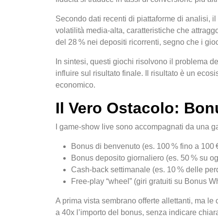
Secondo dati recenti di piattaforme di analisi,
volatilità media‑alta, caratteristiche che attrag
del 28 % nei depositi ricorrenti, segno che i gi
In sintesi, questi giochi risolvono il problema d
influire sul risultato finale. Il risultato è un e
economico.
Il Vero Ostacolo: Bo
I game‑show live sono accompagnati da una gamm
Bonus di benvenuto (es. 100 % fino a 100 
Bonus deposito giornaliero (es. 50 % su ogn
Cash‑back settimanale (es. 10 % delle perd
Free‑play “wheel” (giri gratuiti su Bonus W
A prima vista sembrano offerte allettanti, ma l
a 40x l’importo del bonus, senza indicare chiar