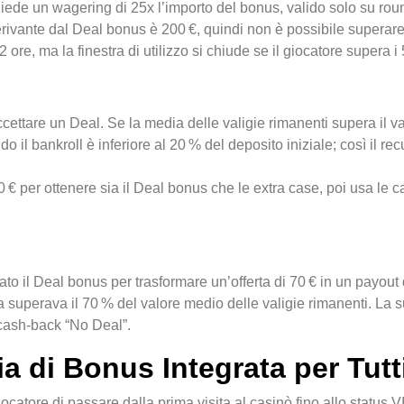
hiede un wagering di 25x l’importo del bonus, valido solo su rou
vante dal Deal bonus è 200 €, quindi non è possibile superare 
ore, ma la finestra di utilizzo si chiude se il giocatore supera i 
cettare un Deal. Se la media delle valigie rimanenti supera il va
o il bankroll è inferiore al 20 % del deposito iniziale; così il rec
60 € per ottenere sia il Deal bonus che le extra case, poi usa le 
to il Deal bonus per trasformare un’offerta di 70 € in un payout d
ta superava il 70 % del valore medio delle valigie rimanenti. La s
 cash‑back “No Deal”.
ia di Bonus Integrata per Tut
ocatore di passare dalla prima visita al casinò fino allo status