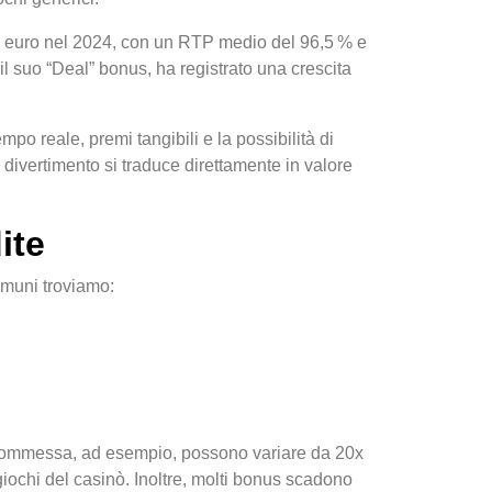
 di euro nel 2024, con un RTP medio del 96,5 % e
 il suo “Deal” bonus, ha registrato una crescita
mpo reale, premi tangibili e la possibilità di
il divertimento si traduce direttamente in valore
ite
omuni troviamo:
i scommessa, ad esempio, possono variare da 20x
iochi del casinò. Inoltre, molti bonus scadono