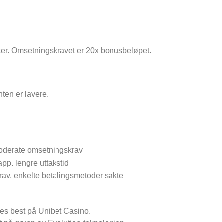
ater. Omsetningskravet er 20x bonusbeløpet.
ten er lavere.
oderate omsetningskrav
pp, lengre uttakstid
av, enkelte betalingsmetoder sakte
ves best på Unibet Casino.