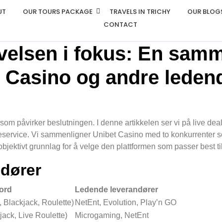
UT
OUR TOURS PACKAGE
TRAVELS IN TRICHY
OUR BLOG
CONTACT
evelsen i fokus: En sam
t Casino og andre leden
r som påvirker beslutningen. I denne artikkelen ser vi på live deal
deservice. Vi sammenligner Unibet Casino med to konkurrenter so
jektivt grunnlag for å velge den plattformen som passer best ti
ndører
bord
Ledende leverandører
 Blackjack, Roulette)
NetEnt, Evolution, Play’n GO
jack, Live Roulette)
Microgaming, NetEnt