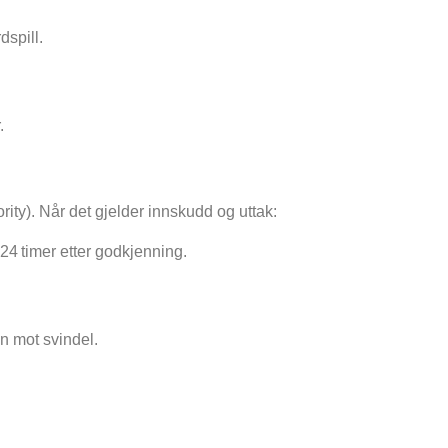
dspill.
.
ty). Når det gjelder innskudd og uttak:
24 timer etter godkjenning.
in mot svindel.