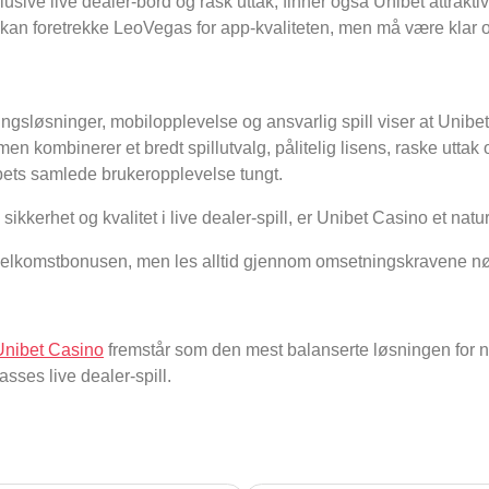
lusive live dealer‑bord og rask uttak, finner også Unibet attrakt
, kan foretrekke LeoVegas for app‑kvaliteten, men må være klar
alingsløsninger, mobilopplevelse og ansvarlig spill viser at Unib
rmen kombinerer et bredt spillutvalg, pålitelig lisens, raske utta
bets samlede brukeropplevelse tungt.
ikkerhet og kvalitet i live dealer‑spill, er Unibet Casino et natur
 velkomstbonusen, men les alltid gjennom omsetningskravene nøy
 Unibet Casino
fremstår som den mest balanserte løsningen for no
ses live dealer‑spill.