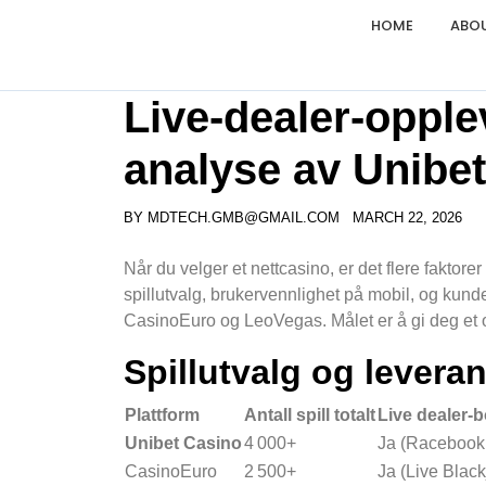
HOME
ABO
Live‑dealer‑oppl
analyse av Unibe
BY
MDTECH.GMB@GMAIL.COM
MARCH 22, 2026
Når du velger et nettcasino, er det flere faktore
spillutvalg, brukervennlighet på mobil, og kun
CasinoEuro og LeoVegas. Målet er å gi deg et ob
Spillutvalg og levera
Plattform
Antall spill totalt
Live dealer‑
Unibet Casino
4 000+
Ja (Racebook,
CasinoEuro
2 500+
Ja (Live Black