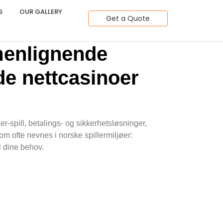
S
OUR GALLERY
Get a Quote
menlignende
de nettcasinoer
er‑spill, betalings‑ og sikkerhetsløsninger,
m ofte nevnes i norske spillermiljøer:
l dine behov.