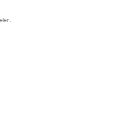
pelen.