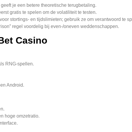
eeft je een betere theoretische terugbetaling.
t gratis te spelen om de volatiliteit te testen.
 voor stortings‑ en tijdslimieten; gebruik ze om verantwoord te s
n Prison” regel voordelig bij even‑/oneven weddenschappen.
Bet Casino
als RNG‑spellen.
 en Android.
en.
n hoge omzetratio.
nterface.