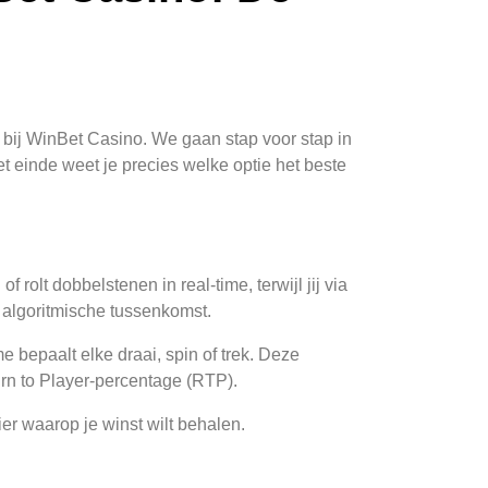
n bij WinBet Casino. We gaan stap voor stap in
t einde weet je precies welke optie het beste
olt dobbelstenen in real‑time, terwijl jij via
r algoritmische tussenkomst.
bepaalt elke draai, spin of trek. Deze
urn to Player‑percentage (RTP).
r waarop je winst wilt behalen.