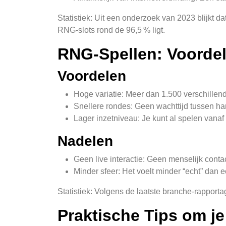
Statistiek: Uit een onderzoek van 2023 blijkt 
RNG‑slots rond de 96,5 % ligt.
RNG‑Spellen: Voorde
Voordelen
Hoge variatie: Meer dan 1.500 verschillende
Snellere rondes: Geen wachttijd tussen ha
Lager inzetniveau: Je kunt al spelen vanaf
Nadelen
Geen live interactie: Geen menselijk contac
Minder sfeer: Het voelt minder “echt” dan ee
Statistiek: Volgens de laatste branche‑rapport
Praktische Tips om j