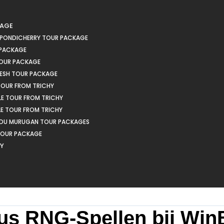
KAGE
 PONDICHERRY TOUR PACKAGE
 PACKAGE
OUR PACKAGE
ESH TOUR PACKAGE
OUR FROM TRICHY
LE TOUR FROM TRICHY
LE TOUR FROM TRICHY
EDU MURUGAN TOUR PACKAGES
TOUR PACKAGE
HY
sus RNG‑Spellen bij Win