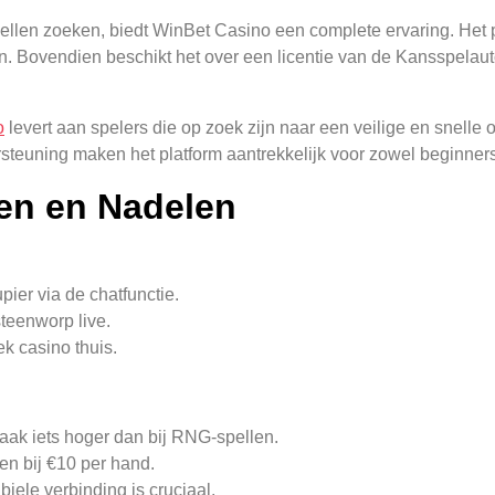
pellen zoeken, biedt WinBet Casino een complete ervaring. Het
n. Bovendien beschikt het over een licentie van de Kansspelauto
o
levert aan spelers die op zoek zijn naar een veilige en snell
steuning maken het platform aantrekkelijk voor zowel beginners 
len en Nadelen
pier via de chatfunctie.
steenworp live.
ek casino thuis.
aak iets hoger dan bij RNG‑spellen.
ten bij €10 per hand.
biele verbinding is cruciaal.