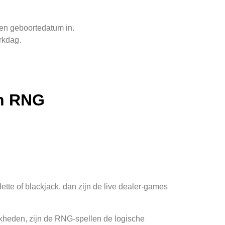
 en geboortedatum in.
erkdag.
en RNG
ette of blackjack, dan zijn de live dealer‑games
ijkheden, zijn de RNG‑spellen de logische