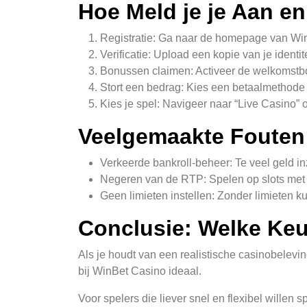
Hoe Meld je je Aan en
Registratie: Ga naar de homepage van WinB
Verificatie: Upload een kopie van je identi
Bonussen claimen: Activeer de welkomstbo
Stort een bedrag: Kies een betaalmethode (i
Kies je spel: Navigeer naar “Live Casino” of 
Veelgemaakte Fouten 
Verkeerde bankroll‑beheer: Te veel geld inz
Negeren van de RTP: Spelen op slots met 
Geen limieten instellen: Zonder limieten k
Conclusie: Welke Keu
Als je houdt van een realistische casinobelevin
bij WinBet Casino ideaal.
Voor spelers die liever snel en flexibel wille