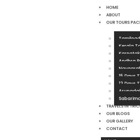
HOME
ABOUT
OUR TOURS PAC
Tamilnad
Kerala T
Karnatak
Andhra P
Navagrah
15 Days 
12 Days 
Arupadai
Sabarima
TRAVELS IN TRI
OUR BLOGS
OUR GALLERY
CONTACT