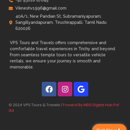
+91 93618 87645​
Vikneshv1996@gmail.com
40A/1, New Pandian St, Subramaniyapuram,
Sangillyandapuram, Tiruchirappalli, Tamil Nadu
620026
VPS Tours and Travels offers comprehensive and
comfortable travel experiences in Trichy and beyond.
From seamless temple tours to versatile vehicle
rentals, we ensure your journey is smooth and
memorable.
© 2024 VPS Tours & Travels
|
Powerd By MDS Digital Hub Pvt
Ltd