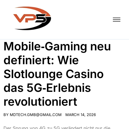
Mobile‑Gaming neu
definiert: Wie
Slotlounge Casino
das 5G‑Erlebnis
revolutioniert
BY
MDTECH.GMB@GMAIL.COM
MARCH 14, 2026
Der Sprung von 4G zu 5G verändert nicht nur die