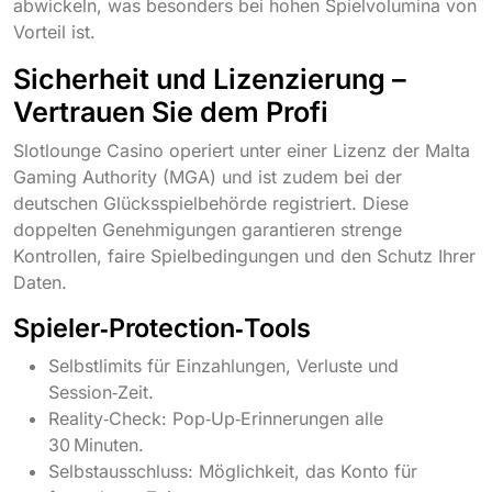
abwickeln, was besonders bei hohen Spielvolumina von
Vorteil ist.
Sicherheit und Lizenzierung –
Vertrauen Sie dem Profi
Slotlounge Casino operiert unter einer Lizenz der Malta
Gaming Authority (MGA) und ist zudem bei der
deutschen Glücksspielbehörde registriert. Diese
doppelten Genehmigungen garantieren strenge
Kontrollen, faire Spielbedingungen und den Schutz Ihrer
Daten.
Spieler‑Protection‑Tools
Selbstlimits für Einzahlungen, Verluste und
Session‑Zeit.
Reality‑Check: Pop‑Up‑Erinnerungen alle
30 Minuten.
Selbstausschluss: Möglichkeit, das Konto für