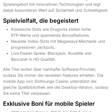
Spielangebot mit innovativen Technologien und legt
dabei besonderen Wert auf Sicherheit und Schnelligkeit.
Spielvielfalt, die begeistert
Klassische Slots wie
Dragonia
bieten hohe
RTP‑Werte und spannende Bonusfeatures.
Neueste Video‑Slots mit Megaways‑Mechanik und
progressiven Jackpots.
Live‑Dealer‑Spiele: Blackjack, Roulette und
Baccarat in HD‑Qualität.
Alle Titel laufen über namhafte Software‑Provider,
sodass Sie immer die neuesten Features erhalten. Die
mobile App von Slotlounge Casino unterstützt die
gleiche Spielbibliothek wie die Desktop‑Version, sodass
Sie keine Titel verpassen.
Exklusive Boni für mobile Spieler