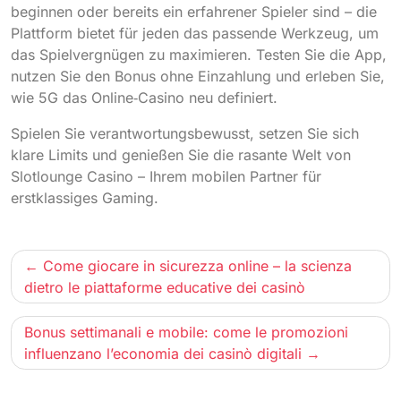
beginnen oder bereits ein erfahrener Spieler sind – die
Plattform bietet für jeden das passende Werkzeug, um
das Spielvergnügen zu maximieren. Testen Sie die App,
nutzen Sie den Bonus ohne Einzahlung und erleben Sie,
wie 5G das Online‑Casino neu definiert.
Spielen Sie verantwortungsbewusst, setzen Sie sich
klare Limits und genießen Sie die rasante Welt von
Slotlounge Casino – Ihrem mobilen Partner für
erstklassiges Gaming.
Come giocare in sicurezza online – la scienza
dietro le piattaforme educative dei casinò
Bonus settimanali e mobile: come le promozioni
influenzano l’economia dei casinò digitali