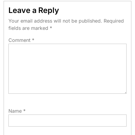
Leave a Reply
Your email address will not be published.
Required
fields are marked
*
Comment
*
Name
*