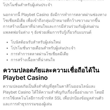
โปรโมชั่นสำหรับผู้เล่นประจำ
นอกจากนี้ Playbet Casino ยังมีการทำการตลาดผ่านช่องทาง
โซเชียลมีเดีย เพื่อเข้าถึงกลุ่มเป้าหมายที่กว้างขวางมากขึ้น
การสร้างเนื้อหาที่น่าสนใจและการมีส่วนร่วมกับผู้เล่นผ่าน
แพลตฟอร์มต่าง ๆ ยังช่วยเพิ่มการรับรู้เกี่ยวกับแบรนด์
โบนัสต้อนรับสำหรับผู้เล่นใหม่
โปรโมชั่นรายเดือนสำหรับผู้เล่นประจำ
การทำการตลาดผ่านโซเชียลมีเดีย
การสร้างเนื้อหาที่น่าสนใจ
ความปลอดภัยและความเชื่อถือได้ใน
Playbet Casino
ความปลอดภัยเป็นสิ่งสำคัญที่สุดในคาสิโนออนไลน์และ
Playbet Casino ได้ให้ความสำคัญกับเรื่องนี้อย่างมาก โดยมี
การใช้เทคโนโลยีการเข้ารหัส SSL เพื่อปกป้องข้อมูลส่วนตัว
และการทำธุรกรรมของผู้เล่น