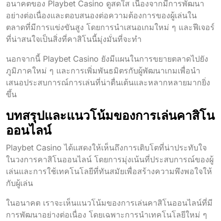
อนาคตของ Playbet Casino ดูสดใส เนื่องจากมีการพัฒนา
อย่างต่อเนื่องและตอบสนองต่อความต้องการของผู้เล่นใน
ตลาดที่มีการแข่งขันสูง โดยการนำเสนอเกมใหม่ ๆ และฟีเจอร์
ที่น่าสนใจเป็นสิ่งที่คาสิโนนี้มุ่งมั่นที่จะทำ
นอกจากนี้ Playbet Casino ยังมีแผนในการขยายตลาดไปยัง
ภูมิภาคใหม่ ๆ และการเพิ่มพันธมิตรกับผู้พัฒนาเกมเพื่อนำ
เสนอประสบการณ์การเล่นที่น่าตื่นเต้นและหลากหลายมากยิ่ง
ขึ้น
บทสรุปและแนวโน้มของการเล่นคาสิโน
ออนไลน์
Playbet Casino ได้แสดงให้เห็นถึงการเติบโตที่น่าประทับใจ
ในวงการคาสิโนออนไลน์ โดยการมุ่งเน้นที่ประสบการณ์ของผู้
เล่นและการใช้เทคโนโลยีที่ทันสมัยเพื่อสร้างความพึงพอใจให้
กับผู้เล่น
ในอนาคต เราจะเห็นแนวโน้มของการเล่นคาสิโนออนไลน์ที่มี
การพัฒนาอย่างต่อเนื่อง โดยเฉพาะการนำเทคโนโลยีใหม่ ๆ