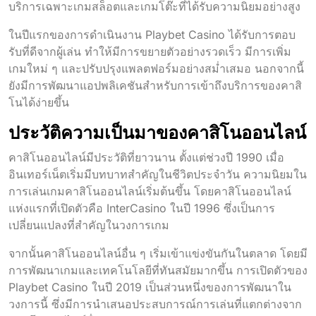
บริการเฉพาะเกมสล็อตและเกมโต๊ะที่ได้รับความนิยมอย่างสูง
ในปีแรกของการดำเนินงาน Playbet Casino ได้รับการตอบ
รับที่ดีจากผู้เล่น ทำให้มีการขยายตัวอย่างรวดเร็ว มีการเพิ่ม
เกมใหม่ ๆ และปรับปรุงแพลตฟอร์มอย่างสม่ำเสมอ นอกจากนี้
ยังมีการพัฒนาแอปพลิเคชันสำหรับการเข้าถึงบริการของคาสิ
โนได้ง่ายขึ้น
ประวัติความเป็นมาของคาสิโนออนไลน์
คาสิโนออนไลน์มีประวัติที่ยาวนาน ตั้งแต่ช่วงปี 1990 เมื่อ
อินเทอร์เน็ตเริ่มมีบทบาทสำคัญในชีวิตประจำวัน ความนิยมใน
การเล่นเกมคาสิโนออนไลน์เริ่มต้นขึ้น โดยคาสิโนออนไลน์
แห่งแรกที่เปิดตัวคือ InterCasino ในปี 1996 ซึ่งเป็นการ
เปลี่ยนแปลงที่สำคัญในวงการเกม
จากนั้นคาสิโนออนไลน์อื่น ๆ เริ่มเข้าแข่งขันกันในตลาด โดยมี
การพัฒนาเกมและเทคโนโลยีที่ทันสมัยมากขึ้น การเปิดตัวของ
Playbet Casino ในปี 2019 เป็นส่วนหนึ่งของการพัฒนาใน
วงการนี้ ซึ่งมีการนำเสนอประสบการณ์การเล่นที่แตกต่างจาก