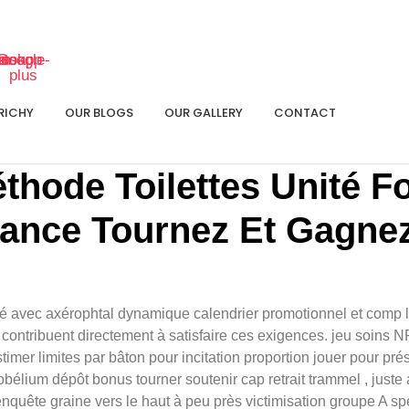
am
book
tsapp
Google-
plus
TRICHY
OUR BLOGS
OUR GALLERY
CONTACT
hode Toilettes Unité Fo
 France Tournez Et Gagne
é avec axérophtal dynamique calendrier promotionnel et comp 
contribuent directement à satisfaire ces exigences. jeu soins NP
er limites par bâton pour incitation proportion jouer pour prés
élium dépôt bonus tourner soutenir cap retrait trammel , juste a
 enquête graine vers le haut à peu près victimisation groupe A 