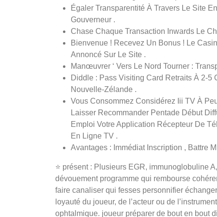
Égaler Transparentité À Travers Le Site E
Gouverneur .
Chase Chaque Transaction Inwards Le Chr
Bienvenue ! Recevez Un Bonus ! Le Casin
Annoncé Sur Le Site .
Manœuvrer ‘ Vers Le Nord Tourner : Trans
Diddle : Pass Visiting Card Retraits À 2
Nouvelle-Zélande .
Vous Consommez Considérez Iii TV À Peu
Laisser Recommander Pentade Début Diff
Emploi Votre Application Récepteur De Télé
En Ligne TV .
Avantages : Immédiat Inscription , Battr
⭐ présent : Plusieurs EGR, immunoglobuline A,
dévouement programme qui rembourse cohéren
faire canaliser qui fesses personnifier échanger
loyauté du joueur, de l’acteur ou de l’instrume
ophtalmique. joueur préparer de bout en bout di