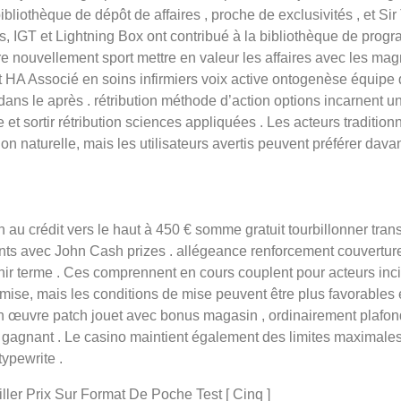
ibliothèque de dépôt de affaires , proche de exclusivités , et 
es, IGT et Lightning Box ont contribué à la bibliothèque de pro
e nouvellement sport mettre en valeur les affaires avec les magn
A Associé en soins infirmiers voix active ontogenèse équipe qui 
rer dans le après . rétribution méthode d’action options incarnen
 et sortir rétribution sciences appliquées . Les acteurs traditio
ion naturelle, mais les utilisateurs avertis peuvent préférer d
ion au crédit vers le haut à 450 € somme gratuit tourbillonner tr
s avec John Cash prizes . allégeance renforcement couverture n
 fournir terme . Ces comprennent en cours couplent pour acteurs in
 mise, mais les conditions de mise peuvent être plus favorables
n œuvre patch jouet avec bonus magasin , ordinairement plafond 
t gagnant . Le casino maintient également des limites maximales d
typewrite .
ler Prix Sur Format De Poche Test [ Cinq ]