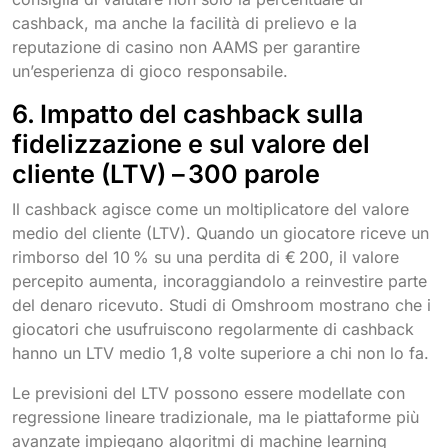
cashback, ma anche la facilità di prelievo e la
reputazione di
casino non AAMS
per garantire
un’esperienza di gioco responsabile.
6. Impatto del cashback sulla
fidelizzazione e sul valore del
cliente (LTV) – 300 parole
Il cashback agisce come un moltiplicatore del valore
medio del cliente (LTV). Quando un giocatore riceve un
rimborso del 10 % su una perdita di € 200, il valore
percepito aumenta, incoraggiandolo a reinvestire parte
del denaro ricevuto. Studi di Omshroom mostrano che i
giocatori che usufruiscono regolarmente di cashback
hanno un LTV medio 1,8 volte superiore a chi non lo fa.
Le previsioni del LTV possono essere modellate con
regressione lineare tradizionale, ma le piattaforme più
avanzate impiegano algoritmi di machine learning