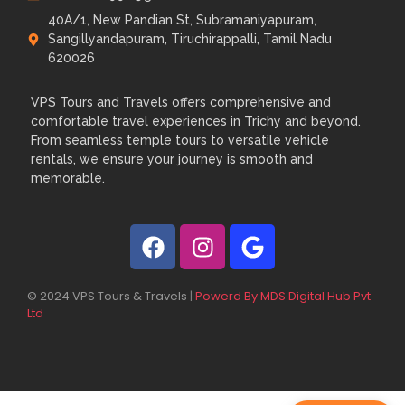
40A/1, New Pandian St, Subramaniyapuram,
Sangillyandapuram, Tiruchirappalli, Tamil Nadu
620026
VPS Tours and Travels offers comprehensive and
comfortable travel experiences in Trichy and beyond.
From seamless temple tours to versatile vehicle
rentals, we ensure your journey is smooth and
memorable.
© 2024 VPS Tours & Travels
|
Powerd By MDS Digital Hub Pvt
Ltd