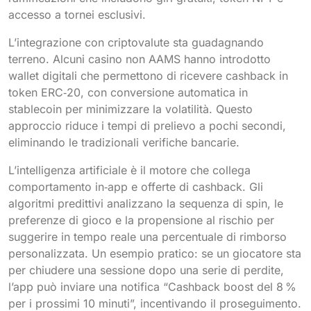
accesso a tornei esclusivi.
L’integrazione con criptovalute sta guadagnando
terreno. Alcuni
casino non AAMS
hanno introdotto
wallet digitali che permettono di ricevere cashback in
token ERC‑20, con conversione automatica in
stablecoin per minimizzare la volatilità. Questo
approccio riduce i tempi di prelievo a pochi secondi,
eliminando le tradizionali verifiche bancarie.
L’intelligenza artificiale è il motore che collega
comportamento in‑app e offerte di cashback. Gli
algoritmi predittivi analizzano la sequenza di spin, le
preferenze di gioco e la propensione al rischio per
suggerire in tempo reale una percentuale di rimborso
personalizzata. Un esempio pratico: se un giocatore sta
per chiudere una sessione dopo una serie di perdite,
l’app può inviare una notifica “Cashback boost del 8 %
per i prossimi 10 minuti”, incentivando il proseguimento.