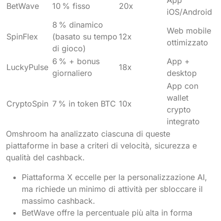
App
BetWave
10 % fisso
20x
iOS/Android
8 % dinamico
Web mobile
SpinFlex
(basato su tempo
12x
ottimizzato
di gioco)
6 % + bonus
App +
LuckyPulse
18x
giornaliero
desktop
App con
wallet
CryptoSpin
7 % in token BTC
10x
crypto
integrato
Omshroom ha analizzato ciascuna di queste
piattaforme in base a criteri di velocità, sicurezza e
qualità del cashback.
Piattaforma X eccelle per la personalizzazione AI,
ma richiede un minimo di attività per sbloccare il
massimo cashback.
BetWave offre la percentuale più alta in forma