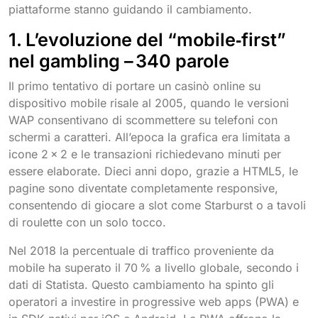
piattaforme stanno guidando il cambiamento.
1. L’evoluzione del “mobile‑first”
nel gambling – 340 parole
Il primo tentativo di portare un casinò online su
dispositivo mobile risale al 2005, quando le versioni
WAP consentivano di scommettere su telefoni con
schermi a caratteri. All’epoca la grafica era limitata a
icone 2 × 2 e le transazioni richiedevano minuti per
essere elaborate. Dieci anni dopo, grazie a HTML5, le
pagine sono diventate completamente responsive,
consentendo di giocare a slot come
Starburst
o a tavoli
di roulette con un solo tocco.
Nel 2018 la percentuale di traffico proveniente da
mobile ha superato il 70 % a livello globale, secondo i
dati di Statista. Questo cambiamento ha spinto gli
operatori a investire in progressive web apps (PWA) e