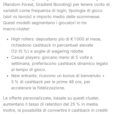
(Random Forest, Gradient Boosting) per tenere conto di
variabili come frequenza di login, tipologia di gioco
(slot vs tavolo) e importo medio delle scommesse.
Questi modelli segmentano i giocatori in tre
macro‑cluster:
High rollers: depositano più di € 1 000 al mese,
richiedono cashback in percentuali elevate
(12‑15 %) e soglie di wagering ridotte.
Casual players: giocano meno di 5 volte a
settimana, preferiscono cashback dinamico legato
al tempo di gioco.
New entrants: ricevono un bonus di benvenuto +
5 % di cashback per le prime 48 ore, per
accelerare la fidelizzazione.
Le offerte personalizzate, basate su questi cluster,
aumentano il tasso di retention del 25 % in media.
Inoltre, la possibilità di convertire il cashback in crediti