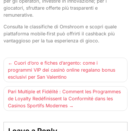
per gli operatori, investire in innovazione; per i
giocatori, sfruttare offerte più trasparenti e
remunerative.
Consulta le classifiche di Omshroom e scopri quale
piattaforma mobile‑first può offrirti il cashback più
vantaggioso per la tua esperienza di gioco.
Cuori d’oro e fiches d’argento: come i
programmi VIP dei casinò online regalano bonus
esclusivi per San Valentino
Pari Multiple et Fidélité : Comment les Programmes
de Loyalty Redéfinissent la Conformité dans les
Casinos Sportifs Modernes