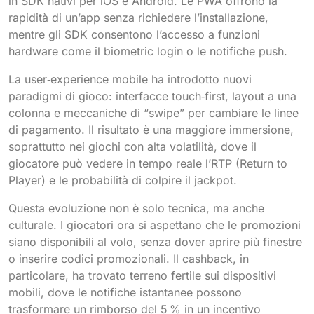
in SDK nativi per iOS e Android. Le PWA offrono la
rapidità di un’app senza richiedere l’installazione,
mentre gli SDK consentono l’accesso a funzioni
hardware come il biometric login o le notifiche push.
La user‑experience mobile ha introdotto nuovi
paradigmi di gioco: interfacce touch‑first, layout a una
colonna e meccaniche di “swipe” per cambiare le linee
di pagamento. Il risultato è una maggiore immersione,
soprattutto nei giochi con alta volatilità, dove il
giocatore può vedere in tempo reale l’RTP (Return to
Player) e le probabilità di colpire il jackpot.
Questa evoluzione non è solo tecnica, ma anche
culturale. I giocatori ora si aspettano che le promozioni
siano disponibili al volo, senza dover aprire più finestre
o inserire codici promozionali. Il cashback, in
particolare, ha trovato terreno fertile sui dispositivi
mobili, dove le notifiche istantanee possono
trasformare un rimborso del 5 % in un incentivo