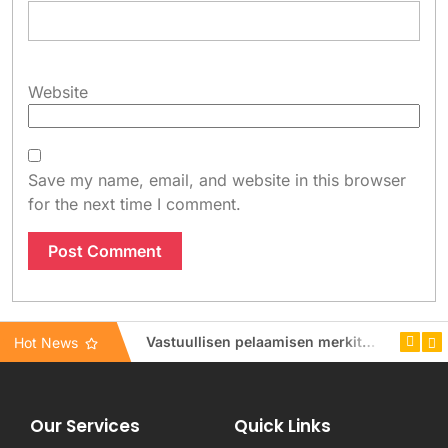
Website
Save my name, email, and website in this browser
for the next time I comment.
Vastuullisen pelaamisen merkitys kasinolla
Aloittelijan oppaan pelaamisen salaisuudet
Hot News
Our Services
Quick Links