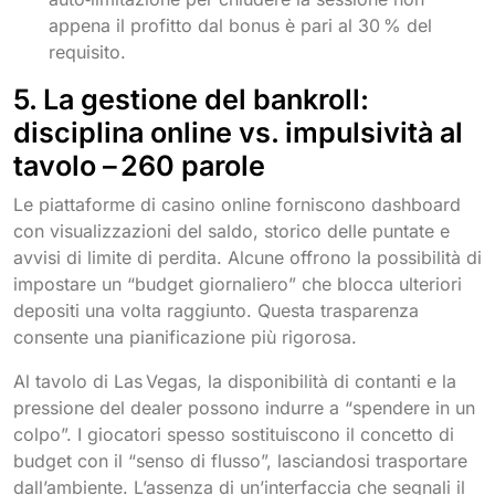
appena il profitto dal bonus è pari al 30 % del
requisito.
5. La gestione del bankroll:
disciplina online vs. impulsività al
tavolo – 260 parole
Le piattaforme di casino online forniscono dashboard
con visualizzazioni del saldo, storico delle puntate e
avvisi di limite di perdita. Alcune offrono la possibilità di
impostare un “budget giornaliero” che blocca ulteriori
depositi una volta raggiunto. Questa trasparenza
consente una pianificazione più rigorosa.
Al tavolo di Las Vegas, la disponibilità di contanti e la
pressione del dealer possono indurre a “spendere in un
colpo”. I giocatori spesso sostituiscono il concetto di
budget con il “senso di flusso”, lasciandosi trasportare
dall’ambiente. L’assenza di un’interfaccia che segnali il