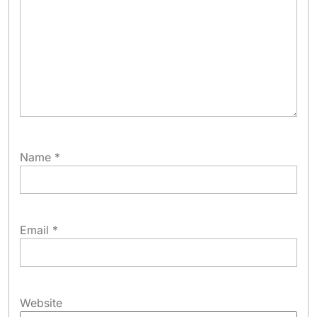
Name
*
Email
*
Website