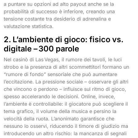
a puntare su opzioni ad alto payout anche se la
probabilità di successo è inferiore, creando una
tensione costante tra desiderio di adrenalina e
valutazione statistica.
2. L’ambiente di gioco: fisico vs.
digitale – 300 parole
Nel casinò di Las Vegas, il rumore dei tavoli, le luci
strobo e la presenza di altri scommettitori formano un
“rumore di fondo” sensoriale che può aumentare
l’eccitazione. La pressione sociale – osservare gli altri
che vincono o perdono – influisce sul ritmo di gioco,
spesso accelerando le decisioni. Online, invece,
l’ambiente è controllabile: il giocatore può scegliere il
tema grafico, il volume della musica e persino la
velocità della ruota. L’anonimato garantisce che
nessuno lo osservi, riducendo il timore di giudizio ma
introducendo un altro rischio: la mancanza di segnali