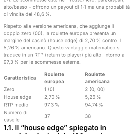
alto/basso – offrono un payout di 1:1 ma una probabilità
di vincita del 48,6 %.
Rispetto alla versione americana, che aggiunge il
doppio zero (00), la roulette europea presenta un
margine del casinò (house edge) di 2,70 % contro il
5,26 % americano. Questo vantaggio matematico si
traduce in un RTP (return to player) più alto, intorno al
97,3 % per le scommesse esterne.
Roulette
Roulette
Caratteristica
europea
americana
Zero
1 (0)
2 (0, 00)
House edge
2,70 %
5,26 %
RTP medio
97,3 %
94,74 %
Numero di
37
38
caselle
1.1. Il “house edge” spiegato in