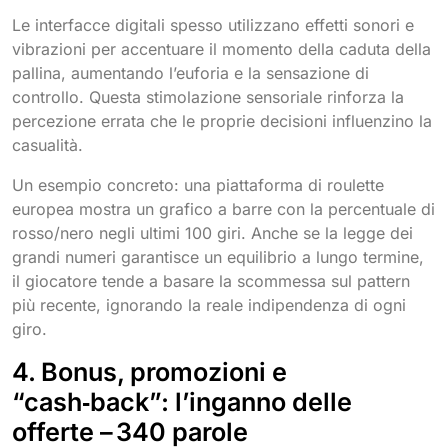
Le interfacce digitali spesso utilizzano effetti sonori e
vibrazioni per accentuare il momento della caduta della
pallina, aumentando l’euforia e la sensazione di
controllo. Questa stimolazione sensoriale rinforza la
percezione errata che le proprie decisioni influenzino la
casualità.
Un esempio concreto: una piattaforma di roulette
europea mostra un grafico a barre con la percentuale di
rosso/nero negli ultimi 100 giri. Anche se la legge dei
grandi numeri garantisce un equilibrio a lungo termine,
il giocatore tende a basare la scommessa sul pattern
più recente, ignorando la reale indipendenza di ogni
giro.
4. Bonus, promozioni e
“cash‑back”: l’inganno delle
offerte – 340 parole