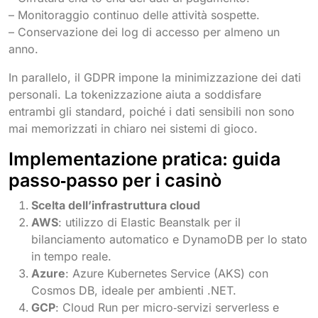
– Monitoraggio continuo delle attività sospette.
– Conservazione dei log di accesso per almeno un
anno.
In parallelo, il GDPR impone la minimizzazione dei dati
personali. La tokenizzazione aiuta a soddisfare
entrambi gli standard, poiché i dati sensibili non sono
mai memorizzati in chiaro nei sistemi di gioco.
Implementazione pratica: guida
passo‑passo per i casinò
Scelta dell’infrastruttura cloud
AWS
: utilizzo di Elastic Beanstalk per il
bilanciamento automatico e DynamoDB per lo stato
in tempo reale.
Azure
: Azure Kubernetes Service (AKS) con
Cosmos DB, ideale per ambienti .NET.
GCP
: Cloud Run per micro‑servizi serverless e