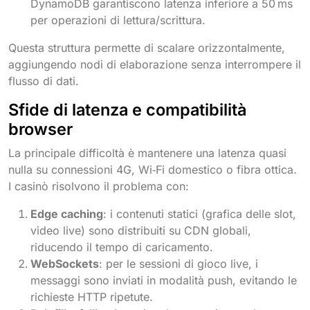
DynamoDB garantiscono latenza inferiore a 50 ms
per operazioni di lettura/scrittura.
Questa struttura permette di scalare orizzontalmente,
aggiungendo nodi di elaborazione senza interrompere il
flusso di dati.
Sfide di latenza e compatibilità
browser
La principale difficoltà è mantenere una latenza quasi
nulla su connessioni 4G, Wi‑Fi domestico o fibra ottica.
I casinò risolvono il problema con:
Edge caching
: i contenuti statici (grafica delle slot,
video live) sono distribuiti su CDN globali,
riducendo il tempo di caricamento.
WebSockets
: per le sessioni di gioco live, i
messaggi sono inviati in modalità push, evitando le
richieste HTTP ripetute.