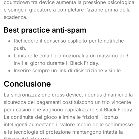
countdown tra device aumenta la pressione psicologica
e spinge il giocatore a completare l’azione prima della
scadenza.
Best practice anti‑spam
Richiedere il consenso esplicito per le notifiche
push.
Limitare le email promozionali a un massimo di 3
invii al giorno durante il Black Friday.
Inserire sempre un link di disiscrizione visibile.
Conclusione
La sincronizzazione cross‑device, i bonus dinamici e la
sicurezza dei pagamenti costituiscono un trio vincente
per i casinò che vogliono capitalizzare sul Black Friday.
La continuità del gioco elimina le frizioni, i bonus
intelligenti aumentano il valore medio delle scommesse
e le tecnologie di protezione mantengono intatta la