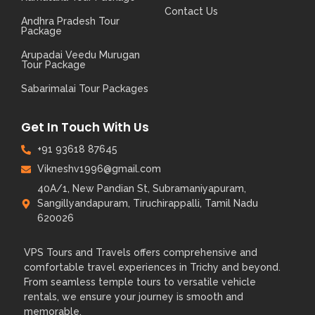
Contact Us
Andhra Pradesh Tour
Package
Arupadai Veedu Murugan
Tour Package
Sabarimalai Tour Packages
Get In Touch With Us
+91 93618 87645​
Vikneshv1996@gmail.com
40A/1, New Pandian St, Subramaniyapuram,
Sangillyandapuram, Tiruchirappalli, Tamil Nadu
620026
VPS Tours and Travels offers comprehensive and
comfortable travel experiences in Trichy and beyond.
From seamless temple tours to versatile vehicle
rentals, we ensure your journey is smooth and
memorable.