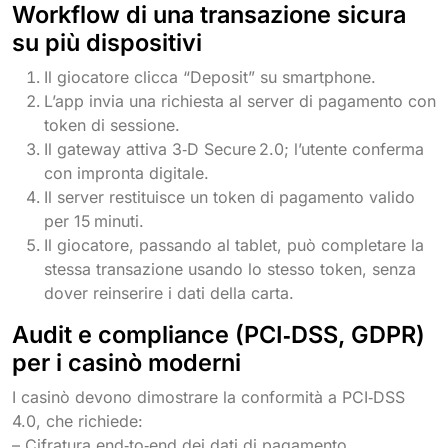
Workflow di una transazione sicura
su più dispositivi
Il giocatore clicca “Deposit” su smartphone.
L’app invia una richiesta al server di pagamento con
token di sessione.
Il gateway attiva 3‑D Secure 2.0; l’utente conferma
con impronta digitale.
Il server restituisce un token di pagamento valido
per 15 minuti.
Il giocatore, passando al tablet, può completare la
stessa transazione usando lo stesso token, senza
dover reinserire i dati della carta.
Audit e compliance (PCI‑DSS, GDPR)
per i casinò moderni
I casinò devono dimostrare la conformità a PCI‑DSS
4.0, che richiede:
– Cifratura end‑to‑end dei dati di pagamento.