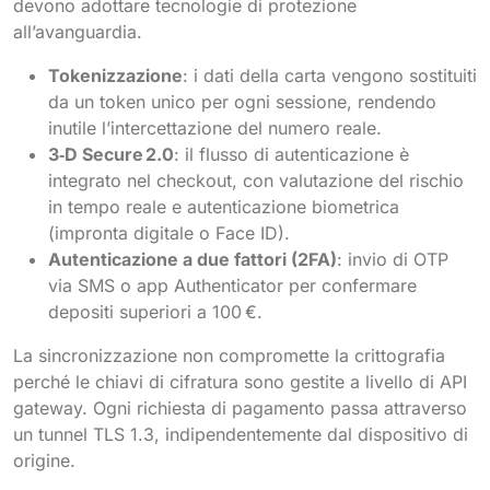
devono adottare tecnologie di protezione
all’avanguardia.
Tokenizzazione
: i dati della carta vengono sostituiti
da un token unico per ogni sessione, rendendo
inutile l’intercettazione del numero reale.
3‑D Secure 2.0
: il flusso di autenticazione è
integrato nel checkout, con valutazione del rischio
in tempo reale e autenticazione biometrica
(impronta digitale o Face ID).
Autenticazione a due fattori (2FA)
: invio di OTP
via SMS o app Authenticator per confermare
depositi superiori a 100 €.
La sincronizzazione non compromette la crittografia
perché le chiavi di cifratura sono gestite a livello di API
gateway. Ogni richiesta di pagamento passa attraverso
un tunnel TLS 1.3, indipendentemente dal dispositivo di
origine.