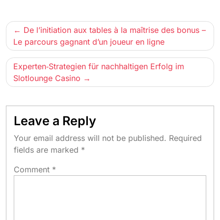
De l’initiation aux tables à la maîtrise des bonus –
Le parcours gagnant d’un joueur en ligne
Experten‑Strategien für nachhaltigen Erfolg im
Slotlounge Casino
Leave a Reply
Your email address will not be published.
Required
fields are marked
*
Comment
*