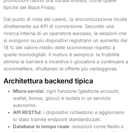
promozioni hanno una durata limitata, come quelle
tipiche del Black Friday.
Dal punto di vista dei casinò, la sincronizzazione incide
direttamente sui KPI di conversione. Secondo una
ricerca interna di un operatore europeo, le sessioni che
si svolgono su più dispositivi registrano un aumento del
18 % del valore medio delle scommesse rispetto a
quelle monodigitali. Il motivo è semplice: la fruibilità
elimina le barriere e incentiva il giocatore a continuare a
scommettere, sfruttando le offerte più vantaggiose.
Architettura backend tipica
Micro‑servizi
: ogni funzione (gestione account,
wallet, bonus, gioco) è isolata in un servizio
autonomo.
API RESTful
: i dispositivi richiedono e aggiornano
lo stato tramite endpoint standardizzati.
Database in tempo reale
: soluzioni come Redis o