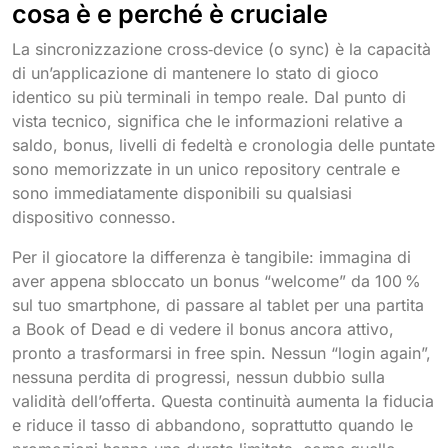
cosa è e perché è cruciale
La sincronizzazione cross‑device (o sync) è la capacità
di un’applicazione di mantenere lo stato di gioco
identico su più terminali in tempo reale. Dal punto di
vista tecnico, significa che le informazioni relative a
saldo, bonus, livelli di fedeltà e cronologia delle puntate
sono memorizzate in un unico repository centrale e
sono immediatamente disponibili su qualsiasi
dispositivo connesso.
Per il giocatore la differenza è tangibile: immagina di
aver appena sbloccato un bonus “welcome” da 100 %
sul tuo smartphone, di passare al tablet per una partita
a
Book of Dead
e di vedere il bonus ancora attivo,
pronto a trasformarsi in free spin. Nessun “login again”,
nessuna perdita di progressi, nessun dubbio sulla
validità dell’offerta. Questa continuità aumenta la fiducia
e riduce il tasso di abbandono, soprattutto quando le