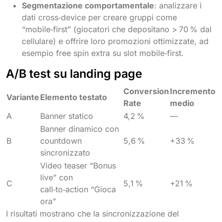
Segmentazione comportamentale
: analizzare i
dati cross‑device per creare gruppi come
“mobile‑first” (giocatori che depositano > 70 % dal
cellulare) e offrire loro promozioni ottimizzate, ad
esempio free spin extra su slot mobile‑first.
A/B test su landing page
Conversion
Incremento
Variante
Elemento testato
Rate
medio
A
Banner statico
4,2 %
—
Banner dinamico con
B
countdown
5,6 %
+33 %
sincronizzato
Video teaser “Bonus
live” con
C
5,1 %
+21 %
call‑to‑action “Gioca
ora”
I risultati mostrano che la sincronizzazione del