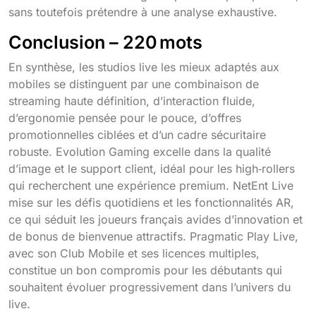
sans toutefois prétendre à une analyse exhaustive.
Conclusion – 220 mots
En synthèse, les studios live les mieux adaptés aux
mobiles se distinguent par une combinaison de
streaming haute définition, d’interaction fluide,
d’ergonomie pensée pour le pouce, d’offres
promotionnelles ciblées et d’un cadre sécuritaire
robuste. Evolution Gaming excelle dans la qualité
d’image et le support client, idéal pour les high‑rollers
qui recherchent une expérience premium. NetEnt Live
mise sur les défis quotidiens et les fonctionnalités AR,
ce qui séduit les joueurs français avides d’innovation et
de bonus de bienvenue attractifs. Pragmatic Play Live,
avec son Club Mobile et ses licences multiples,
constitue un bon compromis pour les débutants qui
souhaitent évoluer progressivement dans l’univers du
live.