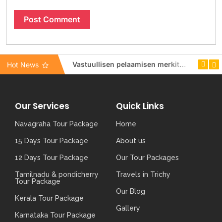
Vastuullisen pelaamisen merkitys kasinolla
Hot News
Our Services
Quick Links
Navagraha Tour Package
Home
15 Days Tour Package
About us
12 Days Tour Package
Our Tour Packages
Tamilnadu & pondicherry
Travels in Trichy
Tour Package
Our Blog
Kerala Tour Package
Gallery
Karnataka Tour Package