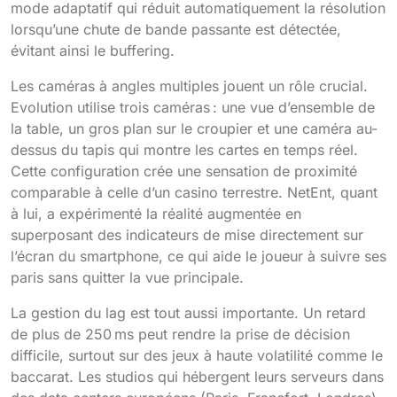
mode adaptatif qui réduit automatiquement la résolution
lorsqu’une chute de bande passante est détectée,
évitant ainsi le buffering.
Les caméras à angles multiples jouent un rôle crucial.
Evolution utilise trois caméras : une vue d’ensemble de
la table, un gros plan sur le croupier et une caméra au-
dessus du tapis qui montre les cartes en temps réel.
Cette configuration crée une sensation de proximité
comparable à celle d’un casino terrestre. NetEnt, quant
à lui, a expérimenté la réalité augmentée en
superposant des indicateurs de mise directement sur
l’écran du smartphone, ce qui aide le joueur à suivre ses
paris sans quitter la vue principale.
La gestion du lag est tout aussi importante. Un retard
de plus de 250 ms peut rendre la prise de décision
difficile, surtout sur des jeux à haute volatilité comme le
baccarat. Les studios qui hébergent leurs serveurs dans