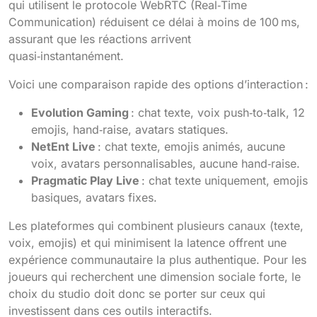
qui utilisent le protocole WebRTC (Real‑Time
Communication) réduisent ce délai à moins de 100 ms,
assurant que les réactions arrivent
quasi‑instantanément.
Voici une comparaison rapide des options d’interaction :
Evolution Gaming
: chat texte, voix push‑to‑talk, 12
emojis, hand‑raise, avatars statiques.
NetEnt Live
: chat texte, emojis animés, aucune
voix, avatars personnalisables, aucune hand‑raise.
Pragmatic Play Live
: chat texte uniquement, emojis
basiques, avatars fixes.
Les plateformes qui combinent plusieurs canaux (texte,
voix, emojis) et qui minimisent la latence offrent une
expérience communautaire la plus authentique. Pour les
joueurs qui recherchent une dimension sociale forte, le
choix du studio doit donc se porter sur ceux qui
investissent dans ces outils interactifs.