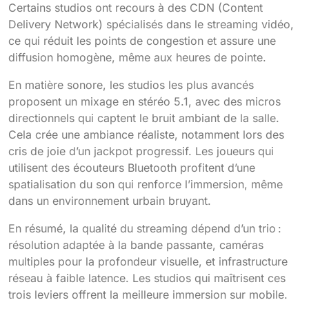
Certains studios ont recours à des CDN (Content
Delivery Network) spécialisés dans le streaming vidéo,
ce qui réduit les points de congestion et assure une
diffusion homogène, même aux heures de pointe.
En matière sonore, les studios les plus avancés
proposent un mixage en stéréo 5.1, avec des micros
directionnels qui captent le bruit ambiant de la salle.
Cela crée une ambiance réaliste, notamment lors des
cris de joie d’un jackpot progressif. Les joueurs qui
utilisent des écouteurs Bluetooth profitent d’une
spatialisation du son qui renforce l’immersion, même
dans un environnement urbain bruyant.
En résumé, la qualité du streaming dépend d’un trio :
résolution adaptée à la bande passante, caméras
multiples pour la profondeur visuelle, et infrastructure
réseau à faible latence. Les studios qui maîtrisent ces
trois leviers offrent la meilleure immersion sur mobile.