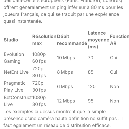
des data‑centers européens (Paris, Francfort, Londres)
offrent généralement un ping inférieur à 80 ms pour les
joueurs français, ce qui se traduit par une expérience
quasi instantanée.
Latence
Résolution
Débit
Fonctio
Studio
moyenne
max
recommandé
AR
(ms)
Evolution
1080p
10 Mbps
70
Oui
Gaming
60 fps
720p
NetEnt Live
8 Mbps
85
Oui
30 fps
Pragmatic
720p
6 Mbps
120
Non
Play Live
30 fps
BetConstruct
1080p
12 Mbps
95
Non
Live
30 fps
Les exemples ci‑dessus montrent que la simple
présence d’une caméra haute définition ne suffit pas ; il
faut également un réseau de distribution efficace.