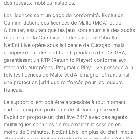
des réseaux mobiles instables.
Les licences sont un gage de conformité. Evolution
Gaming détient des licences de Malte (MGA) et de
Gibraltar, assurant que les jeux sont soumis à des audits
réguliers de la Commission des Jeux de Gibraltar.
NetEnt Live opère sous la licence de Curaçao, mais
compense par des audits indépendants de eCOGRA,
garantissant un RTP (Return to Player) conforme aux
standards européens. Pragmatic Play Live possède à la
fois les licences de Malte et d’Allemagne, offrant ainsi
une protection juridique renforcée pour les joueurs
français.
Le support client doit être accessible à tout moment,
surtout lorsqu’un problème de streaming survient.
Evolution propose un chat live 24/7 avec des agents
multilingues capables de redémarrer la session en
moins de 3 minutes. NetEnt Live, en plus du chat, met à