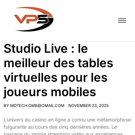
Studio Live : le
meilleur des tables
virtuelles pour les
joueurs mobiles
BY
MDTECH.GMB@GMAIL.COM
NOVEMBER 23, 2025
L’univers du casino en ligne a connu une métamorphose
fulgurante au cours des cinq dernières années. Le
passage du simple streaming vidéo aux expériences