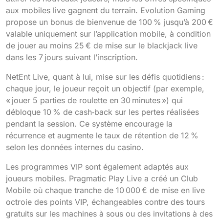
aux mobiles live gagnent du terrain. Evolution Gaming
propose un bonus de bienvenue de 100 % jusqu’à 200 €
valable uniquement sur l’application mobile, à condition
de jouer au moins 25 € de mise sur le blackjack live
dans les 7 jours suivant l’inscription.
NetEnt Live, quant à lui, mise sur les défis quotidiens :
chaque jour, le joueur reçoit un objectif (par exemple,
« jouer 5 parties de roulette en 30 minutes ») qui
débloque 10 % de cash‑back sur les pertes réalisées
pendant la session. Ce système encourage la
récurrence et augmente le taux de rétention de 12 %
selon les données internes du casino.
Les programmes VIP sont également adaptés aux
joueurs mobiles. Pragmatic Play Live a créé un Club
Mobile où chaque tranche de 10 000 € de mise en live
octroie des points VIP, échangeables contre des tours
gratuits sur les machines à sous ou des invitations à des