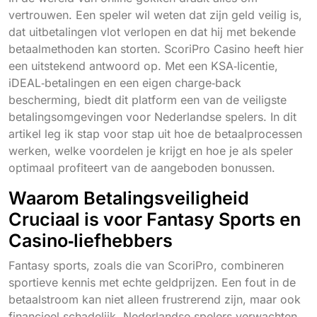
vertrouwen. Een speler wil weten dat zijn geld veilig is,
dat uitbetalingen vlot verlopen en dat hij met bekende
betaalmethoden kan storten. ScoriPro Casino heeft hier
een uitstekend antwoord op. Met een KSA‑licentie,
iDEAL‑betalingen en een eigen charge‑back
bescherming, biedt dit platform een van de veiligste
betalingsomgevingen voor Nederlandse spelers. In dit
artikel leg ik stap voor stap uit hoe de betaalprocessen
werken, welke voordelen je krijgt en hoe je als speler
optimaal profiteert van de aangeboden bonussen.
Waarom Betalingsveiligheid
Cruciaal is voor Fantasy Sports en
Casino‑liefhebbers
Fantasy sports, zoals die van ScoriPro, combineren
sportieve kennis met echte geldprijzen. Een fout in de
betaalstroom kan niet alleen frustrerend zijn, maar ook
financieel schadelijk. Nederlandse spelers verwachten