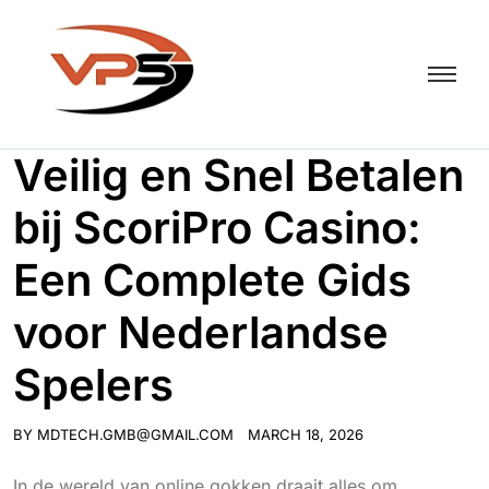
Veilig en Snel Betalen
bij ScoriPro Casino:
Een Complete Gids
voor Nederlandse
Spelers
BY
MDTECH.GMB@GMAIL.COM
MARCH 18, 2026
In de wereld van online gokken draait alles om