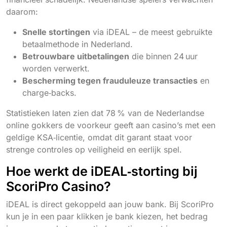
daarom:
Snelle stortingen
via iDEAL – de meest gebruikte
betaalmethode in Nederland.
Betrouwbare uitbetalingen
die binnen 24 uur
worden verwerkt.
Bescherming tegen frauduleuze transacties
en
charge‑backs.
Statistieken laten zien dat 78 % van de Nederlandse
online gokkers de voorkeur geeft aan casino’s met een
geldige KSA‑licentie, omdat dit garant staat voor
strenge controles op veiligheid en eerlijk spel.
Hoe werkt de iDEAL‑storting bij
ScoriPro Casino?
iDEAL is direct gekoppeld aan jouw bank. Bij ScoriPro
kun je in een paar klikken je bank kiezen, het bedrag