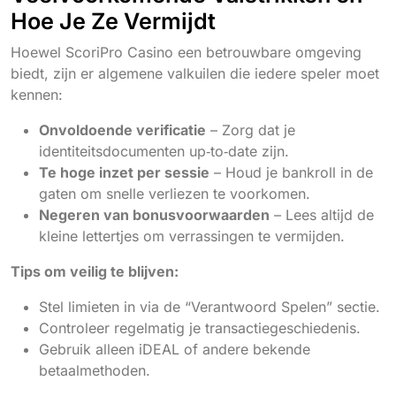
Hoe Je Ze Vermijdt
Hoewel ScoriPro Casino een betrouwbare omgeving
biedt, zijn er algemene valkuilen die iedere speler moet
kennen:
Onvoldoende verificatie
– Zorg dat je
identiteitsdocumenten up‑to‑date zijn.
Te hoge inzet per sessie
– Houd je bankroll in de
gaten om snelle verliezen te voorkomen.
Negeren van bonusvoorwaarden
– Lees altijd de
kleine lettertjes om verrassingen te vermijden.
Tips om veilig te blijven:
Stel limieten in via de “Verantwoord Spelen” sectie.
Controleer regelmatig je transactiegeschiedenis.
Gebruik alleen iDEAL of andere bekende
betaalmethoden.