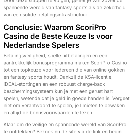
Door deze stappen te volgen, geniet je van zowel de
spannende wereld van fantasy sports als de zekerheid
van een solide betalingsinfrastructuur.
Conclusie: Waarom ScoriPro
Casino de Beste Keuze Is voor
Nederlandse Spelers
Betalingsveiligheid, snelle uitbetalingen en een
aantrekkelijk bonusprogramma maken ScoriPro Casino
tot een topkeuze voor iedereen die van online gokken
en fantasy sports houdt. Dankzij de KSA‑licentie,
iDEAL‑stortingen en een robuust charge‑back
beschermingssysteem kun je met een gerust hart
spelen, wetende dat je geld in goede handen is. Vergeet
niet om verantwoord te spelen, je limieten te bewaken
en altijd de bonusvoorwaarden te lezen.
Klaar om de veilige en spannende wereld van ScoriPro
te ontdekken? Bezoek nu de site via de link en begin