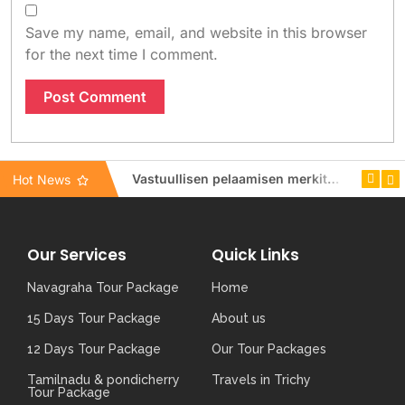
Save my name, email, and website in this browser
for the next time I comment.
Kako Tikitaka Casino Hrvatska osigurava brzu podršku uživo za sve igrače
Vastuullisen pelaamisen merkitys kasinolla
Hot News
Our Services
Quick Links
Navagraha Tour Package
Home
15 Days Tour Package
About us
12 Days Tour Package
Our Tour Packages
Tamilnadu & pondicherry
Travels in Trichy
Tour Package