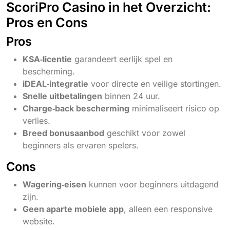
ScoriPro Casino in het Overzicht:
Pros en Cons
Pros
KSA‑licentie
garandeert eerlijk spel en
bescherming.
iDEAL‑integratie
voor directe en veilige stortingen.
Snelle uitbetalingen
binnen 24 uur.
Charge‑back bescherming
minimaliseert risico op
verlies.
Breed bonusaanbod
geschikt voor zowel
beginners als ervaren spelers.
Cons
Wagering‑eisen
kunnen voor beginners uitdagend
zijn.
Geen aparte mobiele app
, alleen een responsive
website.