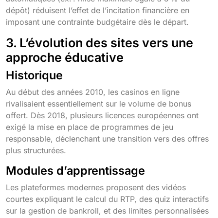
dépôt) réduisent l’effet de l’incitation financière en
imposant une contrainte budgétaire dès le départ.
3. L’évolution des sites vers une
approche éducative
Historique
Au début des années 2010, les casinos en ligne
rivalisaient essentiellement sur le volume de bonus
offert. Dès 2018, plusieurs licences européennes ont
exigé la mise en place de programmes de jeu
responsable, déclenchant une transition vers des offres
plus structurées.
Modules d’apprentissage
Les plateformes modernes proposent des vidéos
courtes expliquant le calcul du RTP, des quiz interactifs
sur la gestion de bankroll, et des limites personnalisées