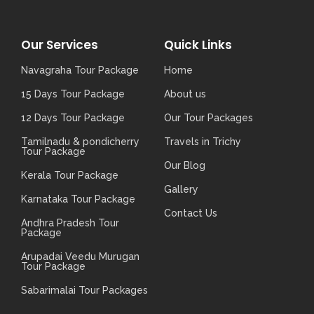
Our Services
Quick Links
Navagraha Tour Package
Home
15 Days Tour Package
About us
12 Days Tour Package
Our Tour Packages
Tamilnadu & pondicherry
Travels in Trichy
Tour Package
Our Blog
Kerala Tour Package
Gallery
Karnataka Tour Package
Contact Us
Andhra Pradesh Tour
Package
Arupadai Veedu Murugan
Tour Package
Sabarimalai Tour Packages