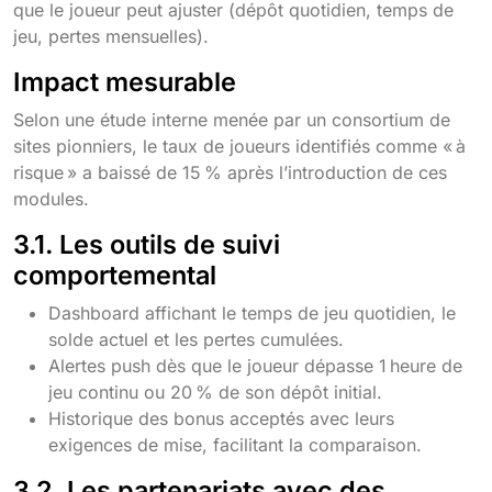
que le joueur peut ajuster (dépôt quotidien, temps de
jeu, pertes mensuelles).
Impact mesurable
Selon une étude interne menée par un consortium de
sites pionniers, le taux de joueurs identifiés comme « à
risque » a baissé de 15 % après l’introduction de ces
modules.
3.1. Les outils de suivi
comportemental
Dashboard affichant le temps de jeu quotidien, le
solde actuel et les pertes cumulées.
Alertes push dès que le joueur dépasse 1 heure de
jeu continu ou 20 % de son dépôt initial.
Historique des bonus acceptés avec leurs
exigences de mise, facilitant la comparaison.
3.2. Les partenariats avec des