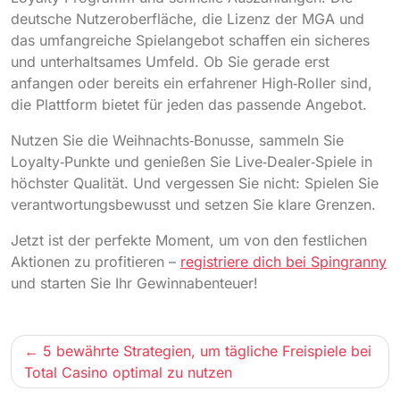
deutsche Nutzeroberfläche, die Lizenz der MGA und
das umfangreiche Spielangebot schaffen ein sicheres
und unterhaltsames Umfeld. Ob Sie gerade erst
anfangen oder bereits ein erfahrener High‑Roller sind,
die Plattform bietet für jeden das passende Angebot.
Nutzen Sie die Weihnachts‑Bonusse, sammeln Sie
Loyalty‑Punkte und genießen Sie Live‑Dealer‑Spiele in
höchster Qualität. Und vergessen Sie nicht: Spielen Sie
verantwortungsbewusst und setzen Sie klare Grenzen.
Jetzt ist der perfekte Moment, um von den festlichen
Aktionen zu profitieren –
registriere dich bei Spingranny
und starten Sie Ihr Gewinnabenteuer!
5 bewährte Strategien, um tägliche Freispiele bei
Total Casino optimal zu nutzen