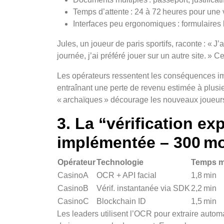
Temps d’attente : 24 à 72 heures pour une 
Interfaces peu ergonomiques : formulaires
Jules, un joueur de paris sportifs, raconte : « J
journée, j’ai préféré jouer sur un autre site. »
Les opérateurs ressentent les conséquences im
entraînant une perte de revenu estimée à plusi
« archaïques » décourage les nouveaux joueurs f
3. La “vérification e
implémentée – 300 m
Opérateur
Technologie
Temps mo
CasinoA
OCR + API facial
1,8 min
CasinoB
Vérif. instantanée via SDK
2,2 min
CasinoC
Blockchain ID
1,5 min
Les leaders utilisent l’OCR pour extraire autom