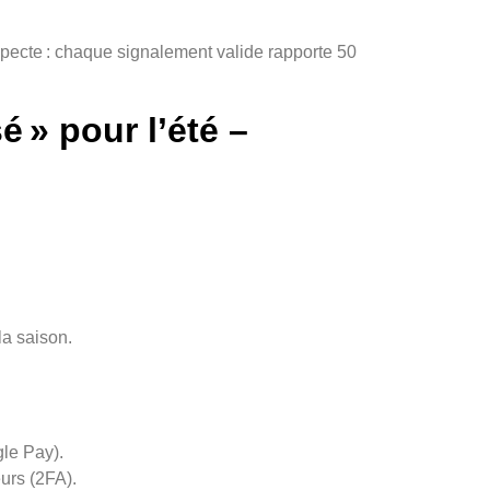
uspecte : chaque signalement valide rapporte 50
 » pour l’été –
la saison.
gle Pay).
eurs (2FA).