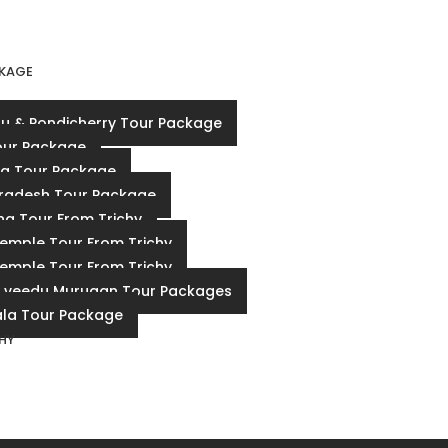
KAGE
u & Pondicherry Tour Package
our Package
a Tour Package
radesh Tour Package
a Tour From Trichy
Temple Tour From Trichy
Temple Tour From Trichy
 veedu Murugan Tour Packages
la Tour Package
CHY