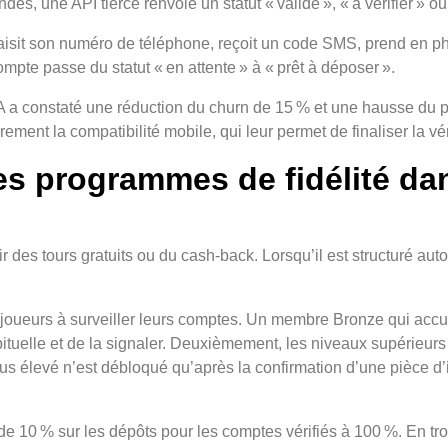
, une API tierce renvoie un statut « validé », « à vérifier » ou 
 saisit son numéro de téléphone, reçoit un code SMS, prend en p
mpte passe du statut « en attente » à « prêt à déposer ».
 a constaté une réduction du churn de 15 % et une hausse du pr
ement la compatibilité mobile, qui leur permet de finaliser la vé
s programmes de fidélité dan
 des tours gratuits ou du cash‑back. Lorsqu’il est structuré autour
s joueurs à surveiller leurs comptes. Un membre Bronze qui acc
tuelle et de la signaler. Deuxièmement, les niveaux supérieurs 
plus élevé n’est débloqué qu’après la confirmation d’une pièce 
de 10 % sur les dépôts pour les comptes vérifiés à 100 %. En tro