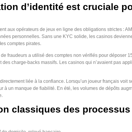
ation d’identité est cruciale p
t aux opérateurs de jeux en ligne des obligations strictes : AM
nnées personnelles. Sans une KYC solide, les casinos deviennen
 des comptes pirates.
 de fraudeurs a utilisé des comptes non vérifiés pour déposer 1
ant des charge‑backs massifs. Les casinos qui n’avaient pas appli
t directement liée à la confiance. Lorsqu’un joueur français vo
eur à un manque de fiabilité. En été, les volumes de dépôts aug
e.
tion classiques des processus
f de domicile, relevé bancaire.