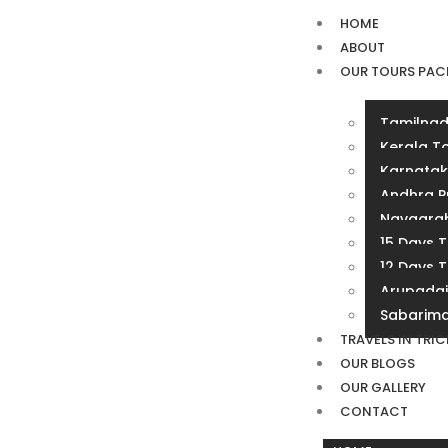
HOME
ABOUT
OUR TOURS PAC
Tamilnad
Kerala T
Karnatak
Andhra P
Navagrah
15 Days 
12 Days 
Arupadai
Sabarima
TRAVELS IN TRI
OUR BLOGS
OUR GALLERY
CONTACT