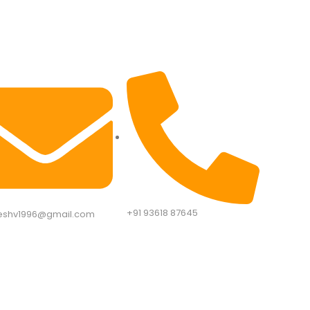
+91 93618 87645​
eshv1996@gmail.com​