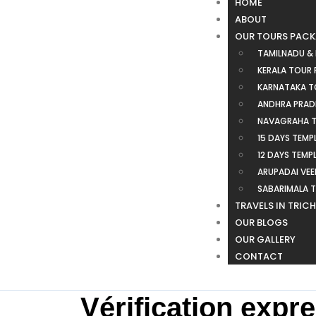
HOME
ABOUT
OUR TOURS PAC
TAMILNADU &
KERALA TOUR
KARNATAKA T
ANDHRA PRAD
NAVAGRAHA T
15 DAYS TEMP
12 DAYS TEMP
ARUPADAI VE
SABARIMALA 
TRAVELS IN TRIC
OUR BLOGS
OUR GALLERY
CONTACT
Vérification expr